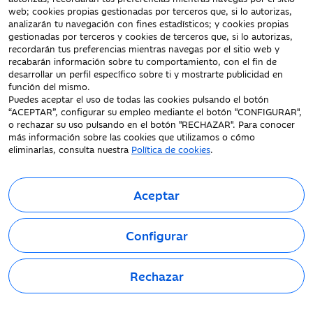
Protección datos
web; cookies propias gestionadas por terceros que, si lo autorizas,
personales
analizarán tu navegación con fines estadísticos; y cookies propias
gestionadas por terceros y cookies de terceros que, si lo autorizas,
Tarifas y Cotizaciones
recordarán tus preferencias mientras navegas por el sitio web y
Tablón de Anuncios
recabarán información sobre tu comportamiento, con el fin de
Política de cookies
desarrollar un perfil específico sobre ti y mostrarte publicidad en
función del mismo.
Declaración de
Puedes aceptar el uso de todas las cookies pulsando el botón
accesibilidad
“ACEPTAR”, configurar su empleo mediante el botón "CONFIGURAR",
o rechazar su uso pulsando en el botón "RECHAZAR". Para conocer
más información sobre las cookies que utilizamos o cómo
eliminarlas, consulta nuestra
Política de cookies
.
Aceptar
Fecha de Edición: 06/08/2026
©Ibercaja Banco, S.A. - IBERCAJA - NIF. A-99319030 R.M. de
Configurar
Zaragoza (T.3865. F.1. H.Z.-52186, Inscripc.1º).
Entidad de Crédito inscrita en el Registro Especial del Banco de
España con el código 2085.
Rechazar
Domicilio social: Plaza de Basilio Paraíso, 2. 50008-Zaragoza.