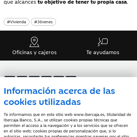
que alcances
tu objetivo de tener tu propia casa
.
#
Vivienda
#
Jóvenes
Oficinas y cajeros
Te ayudamos
Información acerca de las
cookies utilizadas
Atención al cliente
Te informamos que en este sitio web www.ibercaja.es, titularidad de
Ibercaja Banco, S.A., se utilizan cookies propias técnicas que
Documentación a clientes
permiten el acceso a la navegación y a los servicios que se ofrecen
en el sitio web; cookies propias de personalización que, si lo
Aviso Legal
autorizas, recordarán tus preferencias mientras navegas por el sitio