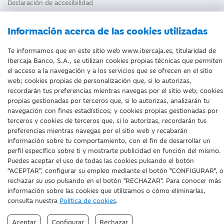
Declaración de accesibilidad
Información acerca de las cookies utilizadas
Te informamos que en este sitio web www.ibercaja.es, titularidad de
Ibercaja Banco, S.A., se utilizan cookies propias técnicas que permiten
Fecha de edición: 07/08/2026
el acceso a la navegación y a los servicios que se ofrecen en el sitio
©Ibercaja Banco, S.A. - IBERCAJA - NIF. A-99319030 R.M. de
web; cookies propias de personalización que, si lo autorizas,
Zaragoza (T.3865. F.1. H.Z.-52186, Inscripc.1º)
recordarán tus preferencias mientras navegas por el sitio web; cookies
Entidad de Crédito inscrita en el Registro Especial del Banco de
propias gestionadas por terceros que, si lo autorizas, analizarán tu
España con el código 2085.
navegación con fines estadísticos; y cookies propias gestionadas por
Domicilio social: Plaza de Basilio Paraíso, 2. 50008-Zaragoza.
terceros y cookies de terceros que, si lo autorizas, recordarán tus
preferencias mientras navegas por el sitio web y recabarán
información sobre tu comportamiento, con el fin de desarrollar un
perfil específico sobre ti y mostrarte publicidad en función del mismo.
Puedes aceptar el uso de todas las cookies pulsando el botón
“ACEPTAR”, configurar su empleo mediante el botón "CONFIGURAR", o
rechazar su uso pulsando en el botón "RECHAZAR". Para conocer más
información sobre las cookies que utilizamos o cómo eliminarlas,
consulta nuestra
Política de cookies
.
Aceptar
Configurar
Rechazar