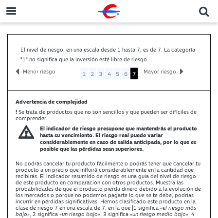
El nivel de riesgo, en una escala desde 1 hasta 7, es de 7. La categoría
"1" no significa que la inversión esté libre de riesgo.
Menor riesgo
Mayor riesgo
1
2
3
4
5
6
7
Advertencia de complejidad
!
Se trata de productos que no son sencillos y que pueden ser difíciles de
comprender.
El indicador de riesgo presupone que mantendrás el producto
hasta su vencimiento. El riesgo real puede variar
considerablemente en caso de salida anticipada, por lo que es
posible que las pérdidas sean superiores.
No podrás cancelar tu producto fácilmente o podrás tener que cancelar tu
producto a un precio que influirá considerablemente en la cantidad que
recibirás. El indicador resumido de riesgo es una guía del nivel de riesgo
de este producto en comparación con otros productos. Muestra las
probabilidades de que el producto pierda dinero debido a la evolución de
los mercados o porque no podemos pagarte lo que se te debe, podrías
incurrir en pérdidas significativas. Hemos clasificado este producto en la
clase de riesgo 7 en una escala de 7, en la que [1 significa
«el riesgo más
bajo»
, 2 significa
«un riesgo bajo»
, 3 significa
«un riesgo medio bajo»
, 4