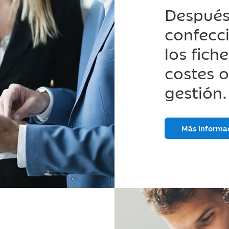
Después
confecci
los fich
costes o
gestión.
Más informa