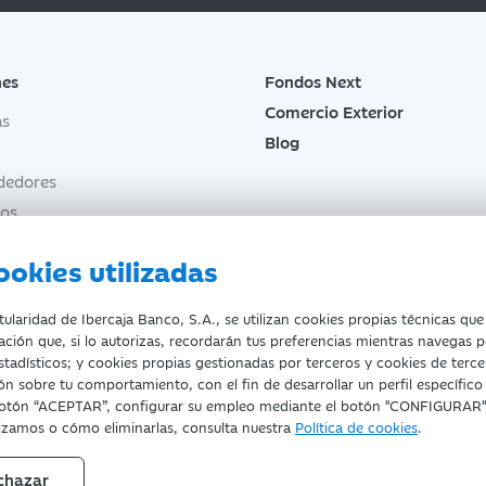
nes
Fondos Next
Comercio Exterior
as
Blog
dedores
os
onales y autónomos
ookies utilizadas
tores y ganaderos
 Familiar
laridad de Ibercaja Banco, S.A., se utilizan cookies propias técnicas que
ación que, si lo autorizas, recordarán tus preferencias mientras navegas p
estadísticos; y cookies propias gestionadas por terceros y cookies de terce
n sobre tu comportamiento, con el fin de desarrollar un perfil específico
s personales
Tarifas y Cotizaciones
Tablón de Anuncios
Política de coo
l botón “ACEPTAR”, configurar su empleo mediante el botón "CONFIGURAR"
lizamos o cómo eliminarlas, consulta nuestra
Política de cookies
.
F. A-99319030 R.M. de Zaragoza (T.3865. F.1. H.Z.-52186, Inscripc.1º)
chazar