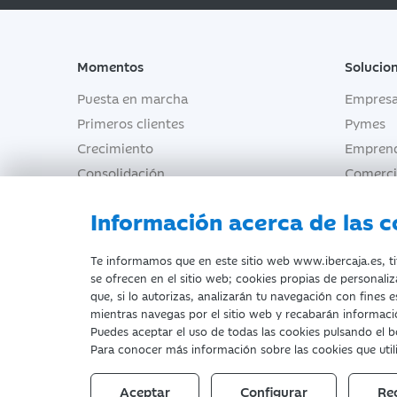
Momentos
Solucio
Puesta en marcha
Empres
Primeros clientes
Pymes
Crecimiento
Empren
Consolidación
Comerci
Redimensionamiento
Profesi
Información acerca de las c
Agricul
Empresa
Te informamos que en este sitio web www.ibercaja.es, titu
se ofrecen en el sitio web; cookies propias de personaliz
que, si lo autorizas, analizarán tu navegación con fines 
mientras navegas por el sitio web y recabarán informació
Documentación a clientes
Aviso Legal
Protección dato
Puedes aceptar el uso de todas las cookies pulsando e
Para conocer más información sobre las cookies que uti
Fecha de edición: 08/08/2026
©Ibercaja Banco, S.A. - IBERCAJA - NI
Aceptar
Configurar
Re