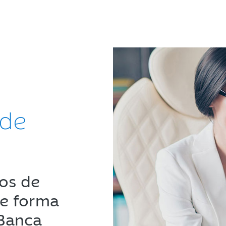
 de
ros de
de forma
 Banca