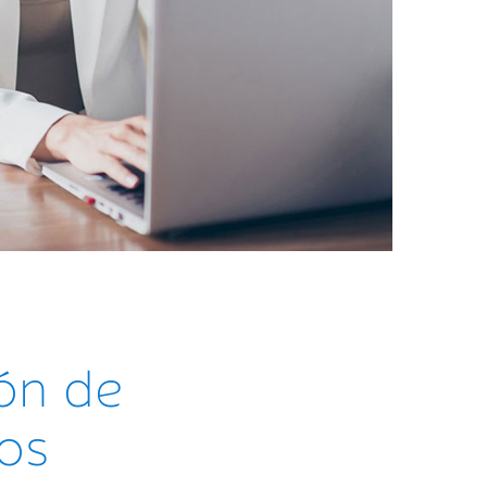
ón de
ros