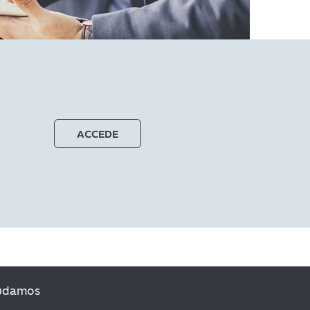
ACCEDE
udamos