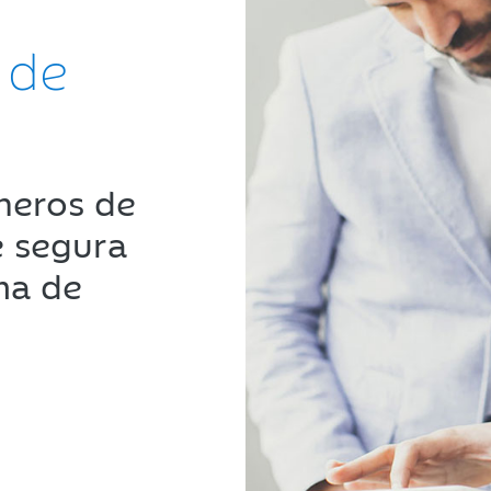
 de
cheros de
e segura
ma de