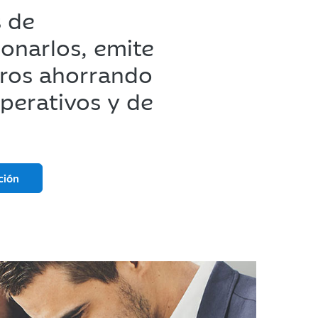
 de
onarlos, emite
eros ahorrando
perativos y de
ción