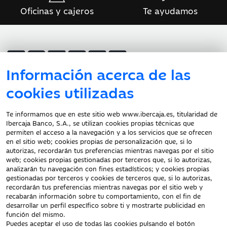
Oficinas y cajeros
Te ayudamos
Información acerca de las
cookies utilizadas
Atención al cliente
Te informamos que en este sitio web www.ibercaja.es, titularidad de
Ibercaja Banco, S.A., se utilizan cookies propias técnicas que
Documentación a clientes
permiten el acceso a la navegación y a los servicios que se ofrecen
en el sitio web; cookies propias de personalización que, si lo
Aviso Legal
autorizas, recordarán tus preferencias mientras navegas por el sitio
Protección datos
web; cookies propias gestionadas por terceros que, si lo autorizas,
personales
analizarán tu navegación con fines estadísticos; y cookies propias
gestionadas por terceros y cookies de terceros que, si lo autorizas,
Tarifas y Cotizaciones
recordarán tus preferencias mientras navegas por el sitio web y
Tablón de Anuncios
recabarán información sobre tu comportamiento, con el fin de
Política de cookies
desarrollar un perfil específico sobre ti y mostrarte publicidad en
función del mismo.
Declaración de
Puedes aceptar el uso de todas las cookies pulsando el botón