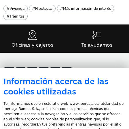
#
Vivienda
#
Hipotecas
#
Más información de interés
#
Trámites
Oficinas y cajeros
Te ayudamos
Información acerca de las
Atención al cliente
cookies utilizadas
Te informamos que en este sitio web www.ibercaja.es, titularidad de
Ibercaja Banco, S.A., se utilizan cookies propias técnicas que
Documentación a clientes
permiten el acceso a la navegación y a los servicios que se ofrecen
en el sitio web; cookies propias de personalización que, si lo
Aviso Legal
autorizas, recordarán tus preferencias mientras navegas por el sitio
Protección datos