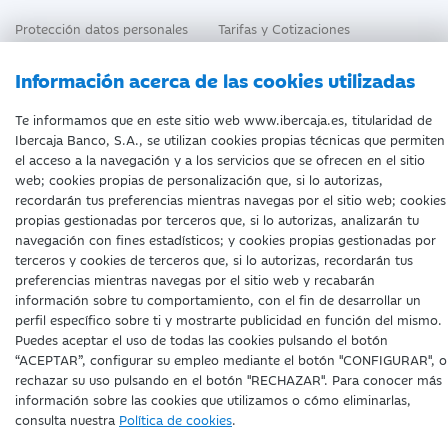
Protección datos personales
Tarifas y Cotizaciones
Tablón de Anuncios
Política de cookies
Información acerca de las cookies utilizadas
Declaración de accesibilidad
Te informamos que en este sitio web www.ibercaja.es, titularidad de
Ibercaja Banco, S.A., se utilizan cookies propias técnicas que permiten
el acceso a la navegación y a los servicios que se ofrecen en el sitio
web; cookies propias de personalización que, si lo autorizas,
recordarán tus preferencias mientras navegas por el sitio web; cookies
propias gestionadas por terceros que, si lo autorizas, analizarán tu
Fecha de edición: 08/08/2026
navegación con fines estadísticos; y cookies propias gestionadas por
©Ibercaja Banco, S.A. - IBERCAJA - NIF. A-99319030 R.M. de
terceros y cookies de terceros que, si lo autorizas, recordarán tus
Zaragoza (T.3865. F.1. H.Z.-52186, Inscripc.1º)
preferencias mientras navegas por el sitio web y recabarán
Entidad de Crédito inscrita en el Registro Especial del Banco de
información sobre tu comportamiento, con el fin de desarrollar un
España con el código 2085.
perfil específico sobre ti y mostrarte publicidad en función del mismo.
Domicilio social: Plaza de Basilio Paraíso, 2. 50008-Zaragoza.
Puedes aceptar el uso de todas las cookies pulsando el botón
“ACEPTAR”, configurar su empleo mediante el botón "CONFIGURAR", o
rechazar su uso pulsando en el botón "RECHAZAR". Para conocer más
información sobre las cookies que utilizamos o cómo eliminarlas,
consulta nuestra
Política de cookies
.