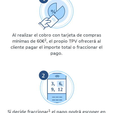
%
Al realizar el cobro con tarjeta de compras
2
mínimas de 60€
, el propio TPV ofrecerá al
cliente pagar el importe total o fraccionar el
pago.
2
3,
6,
9,
12
1
Si decide fraccionar
el pago podrá escoger en