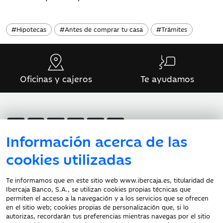
#
Hipotecas
#
Antes de comprar tu casa
#
Trámites
Oficinas y cajeros
Te ayudamos
Información acerca de las
cookies utilizadas
Atención al cliente
Te informamos que en este sitio web www.ibercaja.es, titularidad de
Ibercaja Banco, S.A., se utilizan cookies propias técnicas que
Documentación a clientes
permiten el acceso a la navegación y a los servicios que se ofrecen
en el sitio web; cookies propias de personalización que, si lo
Aviso Legal
autorizas, recordarán tus preferencias mientras navegas por el sitio
Protección datos