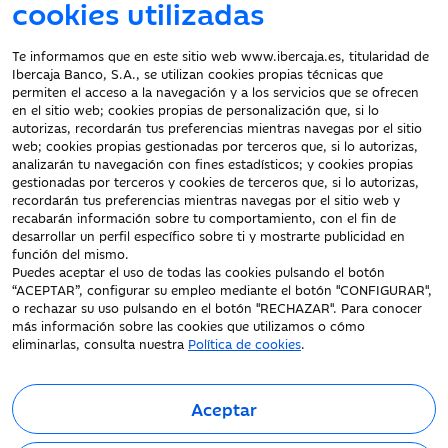
cookies utilizadas
Atención al cliente
Te informamos que en este sitio web www.ibercaja.es, titularidad de
Ibercaja Banco, S.A., se utilizan cookies propias técnicas que
Documentación a clientes
permiten el acceso a la navegación y a los servicios que se ofrecen
en el sitio web; cookies propias de personalización que, si lo
Aviso Legal
autorizas, recordarán tus preferencias mientras navegas por el sitio
Protección datos
web; cookies propias gestionadas por terceros que, si lo autorizas,
personales
analizarán tu navegación con fines estadísticos; y cookies propias
gestionadas por terceros y cookies de terceros que, si lo autorizas,
Tarifas y Cotizaciones
recordarán tus preferencias mientras navegas por el sitio web y
Tablón de Anuncios
recabarán información sobre tu comportamiento, con el fin de
Política de cookies
desarrollar un perfil específico sobre ti y mostrarte publicidad en
función del mismo.
Declaración de
Puedes aceptar el uso de todas las cookies pulsando el botón
accesibilidad
“ACEPTAR”, configurar su empleo mediante el botón "CONFIGURAR",
o rechazar su uso pulsando en el botón "RECHAZAR". Para conocer
más información sobre las cookies que utilizamos o cómo
eliminarlas, consulta nuestra
Política de cookies
.
Aceptar
Fecha de Edición: 08/08/2026