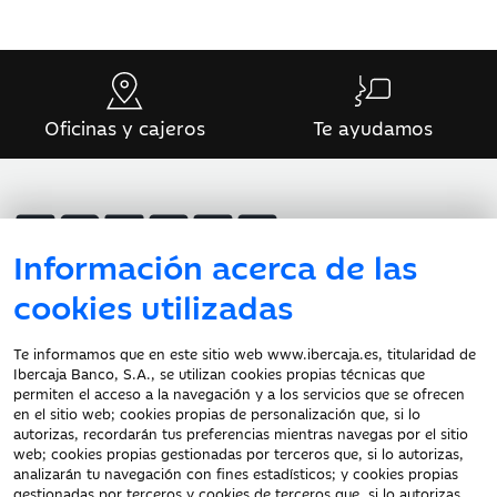
Oficinas y cajeros
Te ayudamos
Información acerca de las
cookies utilizadas
Atención al cliente
Te informamos que en este sitio web www.ibercaja.es, titularidad de
Ibercaja Banco, S.A., se utilizan cookies propias técnicas que
Documentación a clientes
permiten el acceso a la navegación y a los servicios que se ofrecen
en el sitio web; cookies propias de personalización que, si lo
Aviso Legal
autorizas, recordarán tus preferencias mientras navegas por el sitio
Protección datos
web; cookies propias gestionadas por terceros que, si lo autorizas,
personales
analizarán tu navegación con fines estadísticos; y cookies propias
gestionadas por terceros y cookies de terceros que, si lo autorizas,