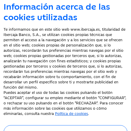
Información acerca de las
cookies utilizadas
Atención al cliente
Te informamos que en este sitio web www.ibercaja.es, titularidad de
Ibercaja Banco, S.A., se utilizan cookies propias técnicas que
Documentación a clientes
permiten el acceso a la navegación y a los servicios que se ofrecen
en el sitio web; cookies propias de personalización que, si lo
Aviso Legal
autorizas, recordarán tus preferencias mientras navegas por el sitio
Protección datos
web; cookies propias gestionadas por terceros que, si lo autorizas,
personales
analizarán tu navegación con fines estadísticos; y cookies propias
gestionadas por terceros y cookies de terceros que, si lo autorizas,
Tarifas y Cotizaciones
recordarán tus preferencias mientras navegas por el sitio web y
Tablón de Anuncios
recabarán información sobre tu comportamiento, con el fin de
Política de cookies
desarrollar un perfil específico sobre ti y mostrarte publicidad en
función del mismo.
Declaración de
Puedes aceptar el uso de todas las cookies pulsando el botón
accesibilidad
“ACEPTAR”, configurar su empleo mediante el botón "CONFIGURAR",
o rechazar su uso pulsando en el botón "RECHAZAR". Para conocer
más información sobre las cookies que utilizamos o cómo
eliminarlas, consulta nuestra
Política de cookies
.