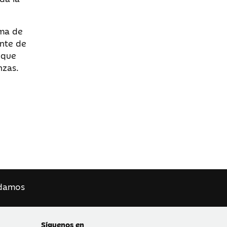
rma de
ente de
 que
nzas.
damos
Síguenos en