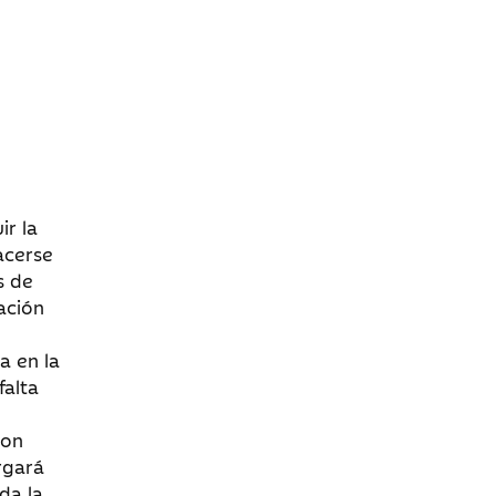
ir la
acerse
s de
ación
a en la
falta
con
rgará
da la