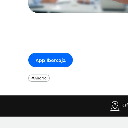
App Ibercaja
#
Ahorro
Of