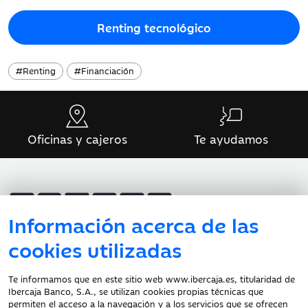
Renting tecnológico
#
Renting
#
Financiación
Oficinas y cajeros
Te ayudamos
Información acerca de las
cookies utilizadas
Atención al cliente
Te informamos que en este sitio web www.ibercaja.es, titularidad de
Ibercaja Banco, S.A., se utilizan cookies propias técnicas que
Documentación a clientes
permiten el acceso a la navegación y a los servicios que se ofrecen