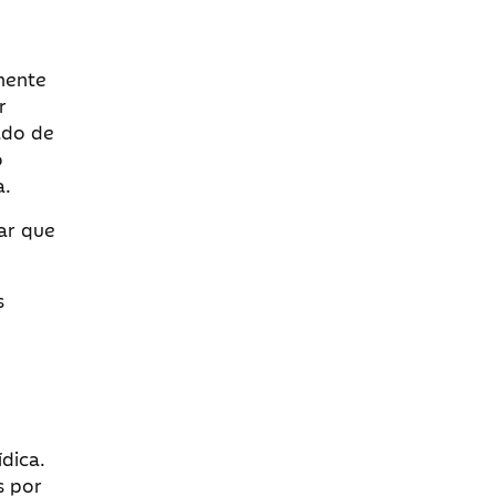
inente
r
ado de
o
a.
ar que
s
ídica.
s por