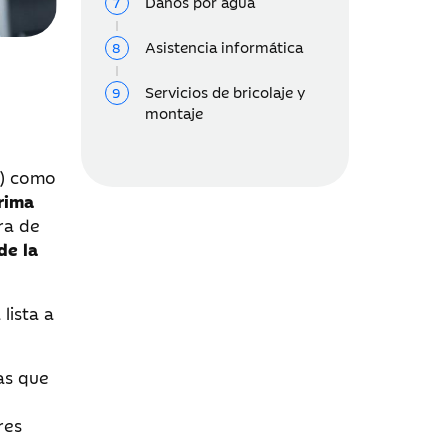
Daños por agua
Asistencia informática
Servicios de bricolaje y
montaje
e) como
prima
ra de
de la
lista a
as que
res