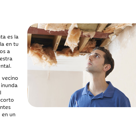
ta es la
la en tu
os a
estra
ntal.
l vecino
 inunda
l
 corto
entes
o en un