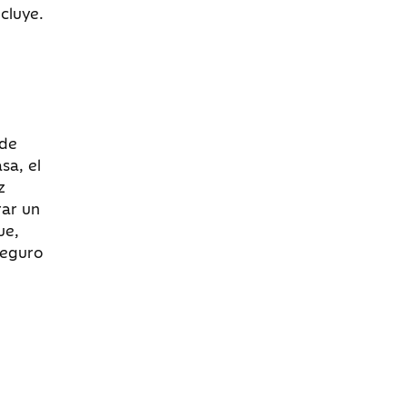
cluye.
 de
sa, el
z
rar un
ue,
seguro