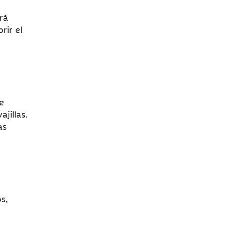
rá
rir el
e
jillas.
as
s,