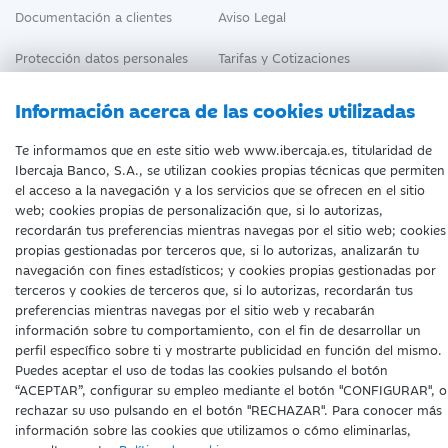
Documentación a clientes
Aviso Legal
Protección datos personales
Tarifas y Cotizaciones
Tablón de Anuncios
Política de cookies
Información acerca de las cookies utilizadas
Declaración de accesibilidad
Te informamos que en este sitio web www.ibercaja.es, titularidad de
Ibercaja Banco, S.A., se utilizan cookies propias técnicas que permiten
el acceso a la navegación y a los servicios que se ofrecen en el sitio
web; cookies propias de personalización que, si lo autorizas,
recordarán tus preferencias mientras navegas por el sitio web; cookies
propias gestionadas por terceros que, si lo autorizas, analizarán tu
Fecha de edición: 09/08/2026
navegación con fines estadísticos; y cookies propias gestionadas por
©Ibercaja Banco, S.A. - IBERCAJA - NIF. A-99319030 R.M. de
terceros y cookies de terceros que, si lo autorizas, recordarán tus
Zaragoza (T.3865. F.1. H.Z.-52186, Inscripc.1º)
preferencias mientras navegas por el sitio web y recabarán
Entidad de Crédito inscrita en el Registro Especial del Banco de
información sobre tu comportamiento, con el fin de desarrollar un
España con el código 2085.
perfil específico sobre ti y mostrarte publicidad en función del mismo.
Domicilio social: Plaza de Basilio Paraíso, 2. 50008-Zaragoza.
Puedes aceptar el uso de todas las cookies pulsando el botón
“ACEPTAR”, configurar su empleo mediante el botón "CONFIGURAR", o
rechazar su uso pulsando en el botón "RECHAZAR". Para conocer más
información sobre las cookies que utilizamos o cómo eliminarlas,