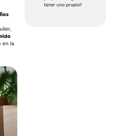
tener uno propio?
años
iler,
enido
 en la