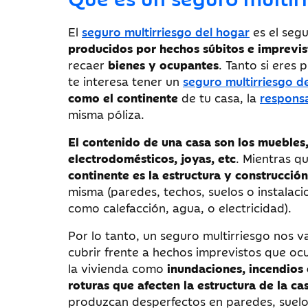
El
seguro multirriesgo del hogar
es el seg
producidos por hechos súbitos e imprevi
recaer
bienes y ocupantes
. Tanto si eres 
te interesa tener un
seguro multirriesgo d
como el continente
de tu casa, la
responsa
misma póliza.
El contenido de una casa son los muebles
electrodomésticos, joyas, etc
. Mientras qu
continente es la estructura y construcció
misma (paredes, techos, suelos o instalaci
como calefacción, agua, o electricidad).
Por lo tanto, un seguro multirriesgo nos v
cubrir frente a hechos imprevistos que oc
la vivienda como
inundaciones, incendios
roturas que afecten la estructura de la c
produzcan desperfectos en paredes, suelo