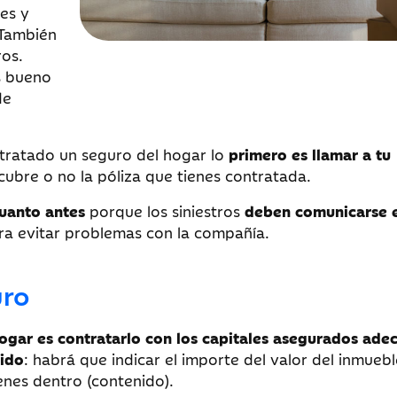
es y
 También
os.
s bueno
de
ntratado un seguro del hogar lo
primero es llamar a tu
 cubre o no la póliza que tienes contratada.
cuanto antes
porque los siniestros
deben comunicarse e
a evitar problemas con la compañía.
uro
ogar es contratarlo con los capitales asegurados ade
nido
: habrá que indicar el importe del valor del inmuebl
ienes dentro (contenido).