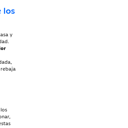
 los
casa y
dad.
lor
dada,
 rebaja
 los
onar,
estas