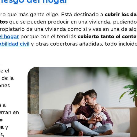
uro que más gente elige. Está destinado a
cubrir los d
stos
que se pueden producir en una vivienda, pudiendo
propietario de una vivienda como si vives en una de alqu
el hogar
porque con él tendrás
cubierto tanto el cont
bilidad civil
y otras coberturas añadidas, todo incluido
,
e el
n
de la
ones
a a
urran en
 o
asa
y
s,