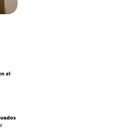
n el
cuados
e