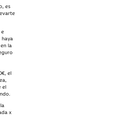
o, es
levarte
 e
o haya
en la
seguro
€, el
ea,
 el
endo.
la
ada x