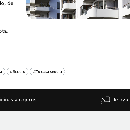
do, de
ota.
da
#
Seguro
#
Tu casa segura
icinas y cajeros
Te ayu