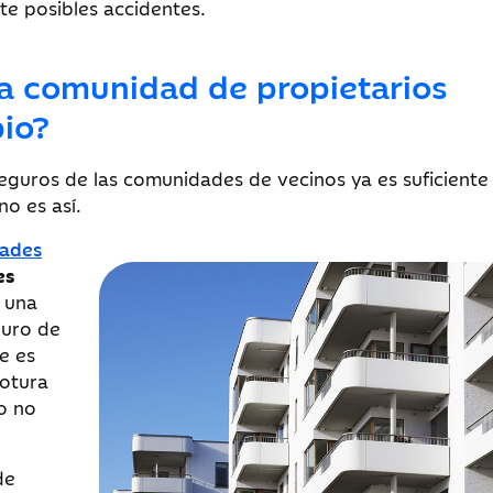
te posibles accidentes.
la comunidad de propietarios
pio?
eguros de las comunidades de vecinos ya es suficiente
no es así.
dades
es
, una
guro de
e es
rotura
o no
de