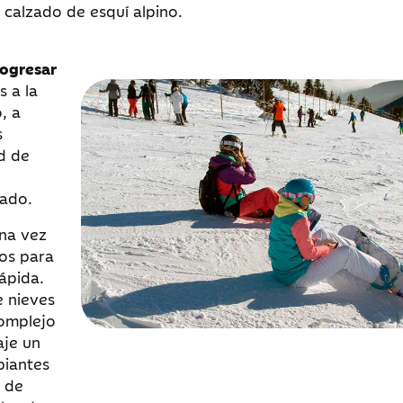
 calzado de esquí alpino.
rogresar
s a la
, a
s
d de
ado.
na vez
os para
rápida.
 nieves
omplejo
aje un
piantes
 de