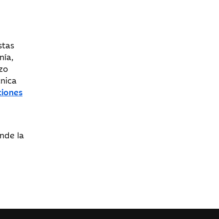
stas
nía,
rzo
cnica
ciones
nde la