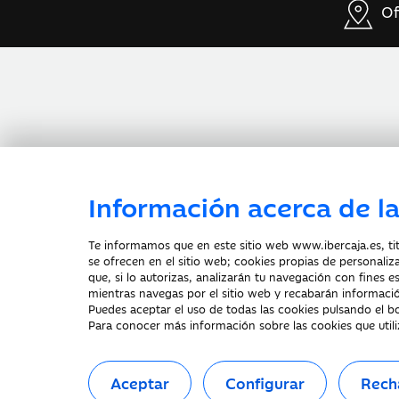
Of
Información acerca de la
Te informamos que en este sitio web www.ibercaja.es, titu
Documentación a clientes
Aviso Legal
se ofrecen en el sitio web; cookies propias de personaliz
Declaración de accesibilidad
que, si lo autorizas, analizarán tu navegación con fines e
mientras navegas por el sitio web y recabarán informació
Puedes aceptar el uso de todas las cookies pulsando el
Para conocer más información sobre las cookies que util
Fecha de Edición: 06/08/2026
©Ibercaja Banco, S.A. - IBERCAJA - NIF.
Aceptar
Configurar
Rech
Entidad de Crédito inscrita en el Registr