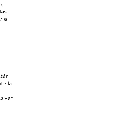
o,
las
r a
stén
te la
n
as van