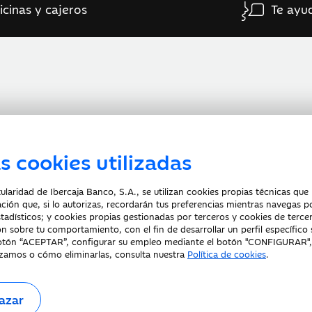
icinas y cajeros
Te ayu
s cookies utilizadas
laridad de Ibercaja Banco, S.A., se utilizan cookies propias técnicas que 
Protección datos personales
Tarifas y Cotizaciones
ación que, si lo autorizas, recordarán tus preferencias mientras navegas p
stadísticos; y cookies propias gestionadas por terceros y cookies de tercer
n sobre tu comportamiento, con el fin de desarrollar un perfil específico
 botón “ACEPTAR”, configurar su empleo mediante el botón "CONFIGURAR"
izamos o cómo eliminarlas, consulta nuestra
Política de cookies
.
 A-99319030 R.M. de Zaragoza (T.3865. F.1. H.Z.-52186, Inscripc.1º).
azar
o Especial del Banco de España con el código 2085.