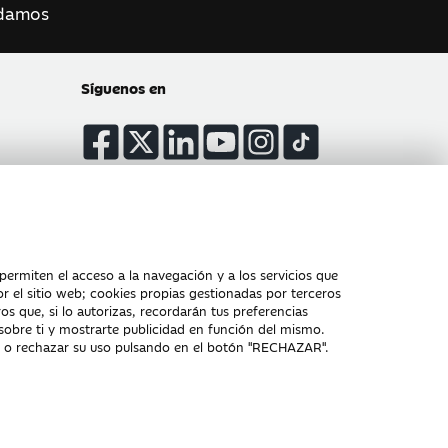
damos
Síguenos en
Atención al cliente
permiten el acceso a la navegación y a los servicios que
Tablón de Anuncios
Política de cookies
or el sitio web; cookies propias gestionadas por terceros
os que, si lo autorizas, recordarán tus preferencias
 sobre ti y mostrarte publicidad en función del mismo.
, o rechazar su uso pulsando en el botón "RECHAZAR".