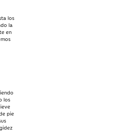
ta los
ndo la
te en
nemos
niendo
o los
nieve
de pie
sus
igidez