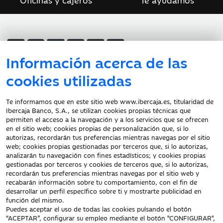
Información acerca de las
Atención al cliente
cookies utilizadas
Te informamos que en este sitio web www.ibercaja.es, titularidad de
Ibercaja Banco, S.A., se utilizan cookies propias técnicas que
Documentación a clientes
permiten el acceso a la navegación y a los servicios que se ofrecen
en el sitio web; cookies propias de personalización que, si lo
Aviso Legal
autorizas, recordarán tus preferencias mientras navegas por el sitio
Protección datos
web; cookies propias gestionadas por terceros que, si lo autorizas,
personales
analizarán tu navegación con fines estadísticos; y cookies propias
gestionadas por terceros y cookies de terceros que, si lo autorizas,
Tarifas y Cotizaciones
recordarán tus preferencias mientras navegas por el sitio web y
Tablón de Anuncios
recabarán información sobre tu comportamiento, con el fin de
Política de cookies
desarrollar un perfil específico sobre ti y mostrarte publicidad en
función del mismo.
Declaración de
Puedes aceptar el uso de todas las cookies pulsando el botón
accesibilidad
“ACEPTAR”, configurar su empleo mediante el botón "CONFIGURAR",