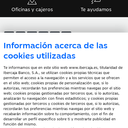
Oficinas y cajeros
Te ayudamos
Información acerca de las
cookies utilizadas
Atención al cliente
Te informamos que en este sitio web www.ibercaja.es, titularidad de
Ibercaja Banco, S.A., se utilizan cookies propias técnicas que
Documentación a clientes
permiten el acceso a la navegación y a los servicios que se ofrecen
en el sitio web; cookies propias de personalización que, si lo
Aviso Legal
autorizas, recordarán tus preferencias mientras navegas por el sitio
Protección datos
web; cookies propias gestionadas por terceros que, si lo autorizas,
personales
analizarán tu navegación con fines estadísticos; y cookies propias
gestionadas por terceros y cookies de terceros que, si lo autorizas,
Tarifas y Cotizaciones
recordarán tus preferencias mientras navegas por el sitio web y
Tablón de Anuncios
recabarán información sobre tu comportamiento, con el fin de
Política de cookies
desarrollar un perfil específico sobre ti y mostrarte publicidad en
función del mismo.
Declaración de