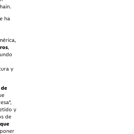
hain.
se ha
mérica,
eros
,
mundo
tura y
 de
ue
esa",
etido y
os de
 que
 poner