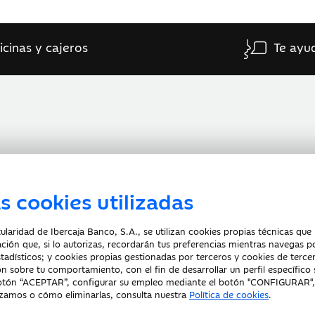
icinas y cajeros
Te ayu
s cookies utilizadas
laridad de Ibercaja Banco, S.A., se utilizan cookies propias técnicas que 
Protección datos personales
Tarifas y Cotizaciones
ación que, si lo autorizas, recordarán tus preferencias mientras navegas p
stadísticos; y cookies propias gestionadas por terceros y cookies de tercer
n sobre tu comportamiento, con el fin de desarrollar un perfil específico
 botón “ACEPTAR”, configurar su empleo mediante el botón "CONFIGURAR"
izamos o cómo eliminarlas, consulta nuestra
Política de cookies
.