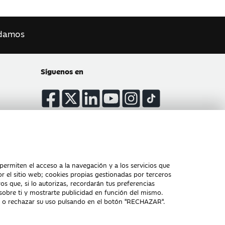
damos
Síguenos en
Atención al cliente
permiten el acceso a la navegación y a los servicios que
Tablón de Anuncios
Política de cookies
or el sitio web; cookies propias gestionadas por terceros
os que, si lo autorizas, recordarán tus preferencias
 sobre ti y mostrarte publicidad en función del mismo.
, o rechazar su uso pulsando en el botón "RECHAZAR".