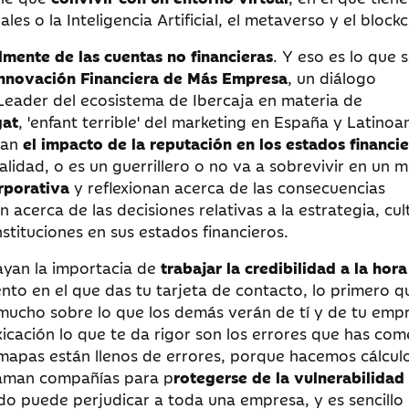
les o la Inteligencia Artificial, el metaverso y el blockc
lmente de las cuentas no financieras
. Y eso es lo que 
 Innovación Financiera de Más Empresa
, un diálogo
Leader del ecosistema de Ibercaja en materia de
gat
, 'enfant terrible' del marketing en España y Latinoa
zan
el impacto de la reputación en los estados financi
alidad, o es un guerrillero o no va a sobrevivir en un 
rporativa
y reflexionan acerca de las consecuencias
acerca de las decisiones relativas a la estrategia, cul
stituciones en sus estados financieros.
ayan la importacia de
trabajar la credibilidad a la hora
nto en el que das tu tarjeta de contacto, lo primero q
 mucho sobre lo que los demás verán de tí y de tu empr
icación lo que te da rigor son los errores que has com
mapas están llenos de errores, porque hacemos cálcul
llaman compañías para p
rotegerse de la vulnerabilidad
ado puede perjudicar a toda una empresa, y es sencillo