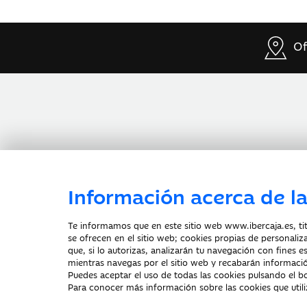
Of
Información acerca de la
Te informamos que en este sitio web www.ibercaja.es, titu
Documentación a clientes
Aviso Legal
se ofrecen en el sitio web; cookies propias de personaliz
Declaración de accesibilidad
que, si lo autorizas, analizarán tu navegación con fines e
mientras navegas por el sitio web y recabarán informació
Puedes aceptar el uso de todas las cookies pulsando el
Para conocer más información sobre las cookies que util