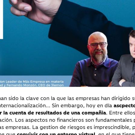
han sido la clave con la que las empresas han dirigido s
nternacionalización... Sin embargo, hoy en día
ascpect
ar la cuenta de resultados de una compañía
. Entre ellos
tación. Los aspectos no financieros son fundamentales 
as empresas. La gestion de riesgos es imprescindible, 
ene que
convivir con un entorno virtual
, en el que tien