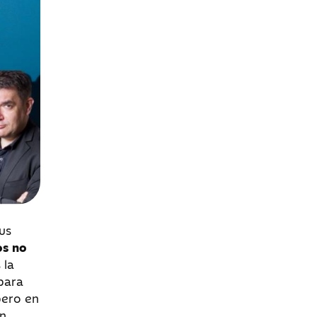
us
os no
 la
para
pero en
en