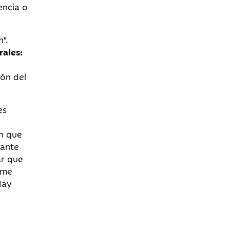
encia o
".
rales:
ión del
es
an que
 ante
ar que
ume
Hay