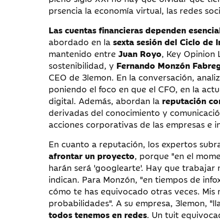
prsencia la economía virtual, las redes socia
Las cuentas financieras dependen esencia
abordado en la
sexta sesión del Ciclo de
mantenido entre
Juan Royo
, Key Opinion 
sostenibilidad, y
Fernando Monzón Fabre
CEO de 3lemon. En la conversación, anali
poniendo el foco en que el CFO, en la actu
digital. Además, abordan la
reputación co
derivadas del conocimiento y comunicación 
acciones corporativas de las empresas e in
En cuanto a reputación, los expertos subr
afrontar un proyecto
, porque "en el mome
harán será 'googlearte'. Hay que trabajar
indican. Para Monzón, "en tiempos de infox
cómo te has equivocado otras veces. Mis 
probabilidades". A su empresa, 3lemon, "
todos tenemos en redes
. Un tuit equivoc