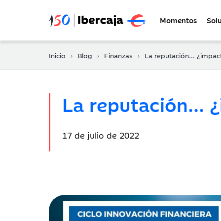
Momentos
Sol
Inicio
Blog
Finanzas
La reputación... ¿impacta en los estad
La reputación... 
Fecha
17 de julio de 2022
de
publicación: