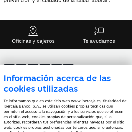
prevención y el cuidado de la salud laboral”.
Oficinas y cajeros
Te ayudamos
Información acerca de las
cookies utilizadas
Atención al cliente
Te informamos que en este sitio web www.ibercaja.es, titularidad de
Ibercaja Banco, S.A., se utilizan cookies propias técnicas que
Documentación a clientes
permiten el acceso a la navegación y a los servicios que se ofrecen
en el sitio web; cookies propias de personalización que, si lo
Aviso Legal
autorizas, recordarán tus preferencias mientras navegas por el sitio
Protección datos
web; cookies propias gestionadas por terceros que, si lo autorizas,
personales