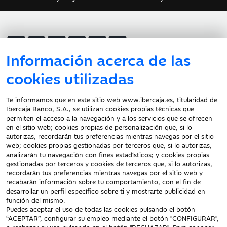
Información acerca de las
Atención al cliente
cookies utilizadas
Te informamos que en este sitio web www.ibercaja.es, titularidad de
Ibercaja Banco, S.A., se utilizan cookies propias técnicas que
Documentación a clientes
permiten el acceso a la navegación y a los servicios que se ofrecen
en el sitio web; cookies propias de personalización que, si lo
Aviso Legal
autorizas, recordarán tus preferencias mientras navegas por el sitio
Protección datos
web; cookies propias gestionadas por terceros que, si lo autorizas,
personales
analizarán tu navegación con fines estadísticos; y cookies propias
gestionadas por terceros y cookies de terceros que, si lo autorizas,
Tarifas y Cotizaciones
recordarán tus preferencias mientras navegas por el sitio web y
Tablón de Anuncios
recabarán información sobre tu comportamiento, con el fin de
Política de cookies
desarrollar un perfil específico sobre ti y mostrarte publicidad en
función del mismo.
Declaración de
Puedes aceptar el uso de todas las cookies pulsando el botón
accesibilidad
“ACEPTAR”, configurar su empleo mediante el botón "CONFIGURAR",