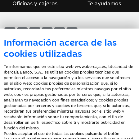
Oficinas y cajeros
Te ayudamos
Información acerca de las
Atención al cliente
cookies utilizadas
Te informamos que en este sitio web www.ibercaja.es, titularidad de
Ibercaja Banco, S.A., se utilizan cookies propias técnicas que
Documentación a clientes
permiten el acceso a la navegación y a los servicios que se ofrecen
en el sitio web; cookies propias de personalización que, si lo
Aviso Legal
autorizas, recordarán tus preferencias mientras navegas por el sitio
Protección datos
web; cookies propias gestionadas por terceros que, si lo autorizas,
personales
analizarán tu navegación con fines estadísticos; y cookies propias
gestionadas por terceros y cookies de terceros que, si lo autorizas,
Tarifas y Cotizaciones
recordarán tus preferencias mientras navegas por el sitio web y
Tablón de Anuncios
recabarán información sobre tu comportamiento, con el fin de
Política de cookies
desarrollar un perfil específico sobre ti y mostrarte publicidad en
función del mismo.
Declaración de
Puedes aceptar el uso de todas las cookies pulsando el botón
accesibilidad
“ACEPTAR”, configurar su empleo mediante el botón "CONFIGURAR",