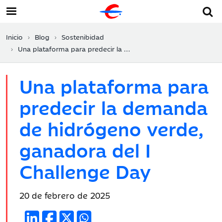
Inicio
Blog
Sostenibidad
Una plataforma para predecir la demanda de hidrógeno verde, ganadora del I Challenge Day
Una plataforma para
predecir la demanda
de hidrógeno verde,
ganadora del I
Challenge Day
Fecha
20 de febrero de 2025
de
publicación: