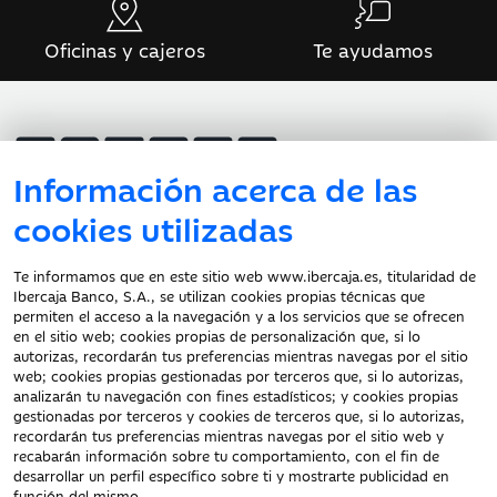
Oficinas y cajeros
Te ayudamos
Información acerca de las
cookies utilizadas
Atención al cliente
Te informamos que en este sitio web www.ibercaja.es, titularidad de
Ibercaja Banco, S.A., se utilizan cookies propias técnicas que
Documentación a clientes
permiten el acceso a la navegación y a los servicios que se ofrecen
en el sitio web; cookies propias de personalización que, si lo
Aviso Legal
autorizas, recordarán tus preferencias mientras navegas por el sitio
Protección datos
web; cookies propias gestionadas por terceros que, si lo autorizas,
personales
analizarán tu navegación con fines estadísticos; y cookies propias
gestionadas por terceros y cookies de terceros que, si lo autorizas,
Tarifas y Cotizaciones
recordarán tus preferencias mientras navegas por el sitio web y
Tablón de Anuncios
recabarán información sobre tu comportamiento, con el fin de
Política de cookies
desarrollar un perfil específico sobre ti y mostrarte publicidad en
función del mismo.