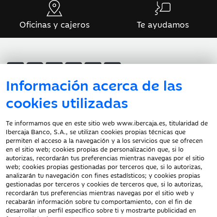
Oficinas y cajeros
Te ayudamos
Información acerca de las
cookies utilizadas
Atención al cliente
Te informamos que en este sitio web www.ibercaja.es, titularidad de
Ibercaja Banco, S.A., se utilizan cookies propias técnicas que
Documentación a clientes
permiten el acceso a la navegación y a los servicios que se ofrecen
en el sitio web; cookies propias de personalización que, si lo
Aviso Legal
autorizas, recordarán tus preferencias mientras navegas por el sitio
Protección datos
web; cookies propias gestionadas por terceros que, si lo autorizas,
personales
analizarán tu navegación con fines estadísticos; y cookies propias
gestionadas por terceros y cookies de terceros que, si lo autorizas,
Tarifas y Cotizaciones
recordarán tus preferencias mientras navegas por el sitio web y
Tablón de Anuncios
recabarán información sobre tu comportamiento, con el fin de
Política de cookies
desarrollar un perfil específico sobre ti y mostrarte publicidad en