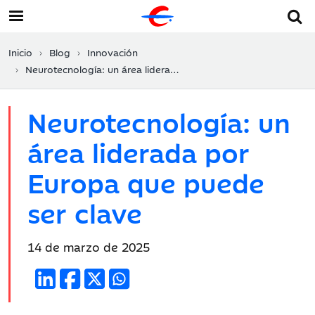
Inicio
Blog
Innovación
Neurotecnología: un área liderada por Europa que puede ser clave
Neurotecnología: un
área liderada por
Europa que puede
ser clave
Fecha
14 de marzo de 2025
de
publicación: