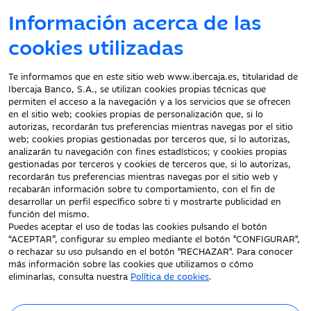
Información acerca de las
Atención al cliente
cookies utilizadas
Te informamos que en este sitio web www.ibercaja.es, titularidad de
Ibercaja Banco, S.A., se utilizan cookies propias técnicas que
Documentación a clientes
permiten el acceso a la navegación y a los servicios que se ofrecen
en el sitio web; cookies propias de personalización que, si lo
Aviso Legal
autorizas, recordarán tus preferencias mientras navegas por el sitio
Protección datos
web; cookies propias gestionadas por terceros que, si lo autorizas,
personales
analizarán tu navegación con fines estadísticos; y cookies propias
gestionadas por terceros y cookies de terceros que, si lo autorizas,
Tarifas y Cotizaciones
recordarán tus preferencias mientras navegas por el sitio web y
Tablón de Anuncios
recabarán información sobre tu comportamiento, con el fin de
Política de cookies
desarrollar un perfil específico sobre ti y mostrarte publicidad en
función del mismo.
Declaración de
Puedes aceptar el uso de todas las cookies pulsando el botón
accesibilidad
“ACEPTAR”, configurar su empleo mediante el botón "CONFIGURAR",
o rechazar su uso pulsando en el botón "RECHAZAR". Para conocer
más información sobre las cookies que utilizamos o cómo
eliminarlas, consulta nuestra
Política de cookies
.