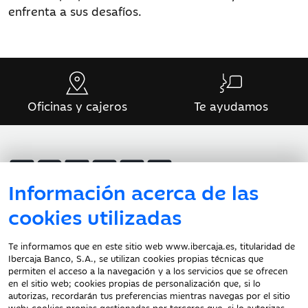
enfrenta a sus desafíos.
Oficinas y cajeros
Te ayudamos
Información acerca de las
Atención al cliente
cookies utilizadas
Te informamos que en este sitio web www.ibercaja.es, titularidad de
Ibercaja Banco, S.A., se utilizan cookies propias técnicas que
Documentación a clientes
permiten el acceso a la navegación y a los servicios que se ofrecen
en el sitio web; cookies propias de personalización que, si lo
Aviso Legal
autorizas, recordarán tus preferencias mientras navegas por el sitio
Protección datos
web; cookies propias gestionadas por terceros que, si lo autorizas,