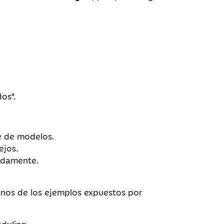
os".
e de modelos.
ejos.
pidamente.
gunos de los ejemplos expuestos por