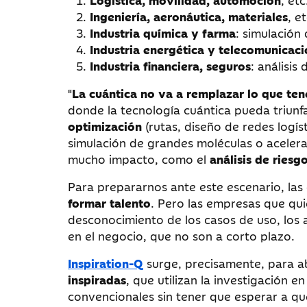
Logística, movilidad, automoción
, et
Ingeniería, aeronáutica, materiales
, e
Industria química y farma
: simulación
Industria energética y telecomunicac
Industria financiera, seguros
: análisis
"
La cuántica no va a remplazar lo que te
donde la tecnología cuántica pueda triunf
optimización
(rutas, diseño de redes logísti
simulación de grandes moléculas o aceler
mucho impacto, como el
análisis de riesg
Para prepararnos ante este escenario, las
formar talento
. Pero las empresas que qu
desconocimiento de los casos de uso, los a
en el negocio, que no son a corto plazo.
Inspiration-Q
surge, precisamente, para ab
inspiradas
, que utilizan la investigación
convencionales sin tener que esperar a q