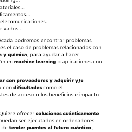
duling...
teriales...
dicamentos...
 telecomunicaciones.
rivados...
década podremos encontrar problemas
e es el caso de problemas relacionados con
a y química
, para ayudar a hacer
ión en
machine learning
o aplicaciones con
tar con proveedores y adquirir y/o
do con
dificultades
como el
ostes de acceso o los beneficios e impacto
 Quiere ofrecer
soluciones cuánticamente
ue puedan ser ejecutados en ordenadores
s de
tender puentes al futuro cuántico
,