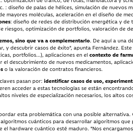
c.: optimización de tráfico, de rutas, manufactura y sche
tc. : diseño de palas de hélices, simulación de nuevos ma
 de mayores moléculas, aceleración en el diseño de me
iones
: diseño de redes de distribución energética y de
 de riesgos, optimización de portfolios, valoración de de
nemos, sino que va a complementarlo
. De aquí a una 
ar, y descubrir casos de éxito", apunta Fernández. Est
cas, portfolios...), aplicaciones en el
contexto de farm
ar el descubrimiento de nuevos medicamentos, aplicac
os
o la valoración de contratos financieros.
 claves pasan por:
identificar casos de uso, experimen
ieren acceder a estas tecnologías se están encontran
ltos niveles de especialización necesarios, los altos c
ordar esta problemática con una posible alternativa.
 en algoritmos cuánticos para desarrollar algoritmos q
ue el hardware cuántico esté maduro. "Nos encargamo