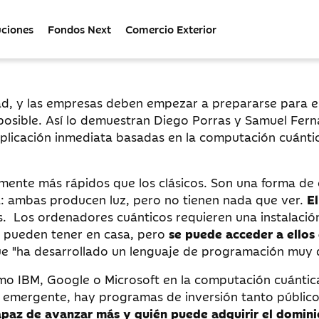
uciones
Fondos Next
Comercio Exterior
ad, y las empresas deben empezar a prepararse para e
 posible. Así lo demuestran Diego Porras y Samuel Ferná
 aplicación inmediata basadas en la computación cuánt
emente más rápidos que los clásicos. Son una forma d
: ambas producen luz, pero no tienen nada que ver.
El
as. Los ordenadores cuánticos requieren una instalación
e pueden tener en casa, pero
se puede acceder a ellos
e "ha desarrollado un lenguaje de programación muy did
o IBM, Google o Microsoft en la computación cuántica
 es emergente, hay programas de inversión tanto públi
apaz de avanzar más y quién puede adquirir el domini