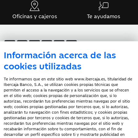
Oficinas y cajeros
Te ayudamos
Información acerca de las
cookies utilizadas
Atención al cliente
Te informamos que en este sitio web www.ibercaja.es, titularidad de
Ibercaja Banco, S.A., se utilizan cookies propias técnicas que
Documentación a clientes
permiten el acceso a la navegación y a los servicios que se ofrecen
en el sitio web; cookies propias de personalización que, si lo
Aviso Legal
autorizas, recordarán tus preferencias mientras navegas por el sitio
Protección datos
web; cookies propias gestionadas por terceros que, si lo autorizas,
personales
analizarán tu navegación con fines estadísticos; y cookies propias
gestionadas por terceros y cookies de terceros que, si lo autorizas,
Tarifas y Cotizaciones
recordarán tus preferencias mientras navegas por el sitio web y
Tablón de Anuncios
recabarán información sobre tu comportamiento, con el fin de
Política de cookies
desarrollar un perfil específico sobre ti y mostrarte publicidad en