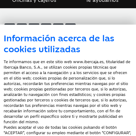
Información acerca de las
cookies utilizadas
Atención al cliente
Te informamos que en este sitio web www.ibercaja.es, titularidad de
Ibercaja Banco, S.A., se utilizan cookies propias técnicas que
Documentación a clientes
permiten el acceso a la navegación y a los servicios que se ofrecen
en el sitio web; cookies propias de personalización que, si lo
Aviso Legal
autorizas, recordarán tus preferencias mientras navegas por el sitio
Protección datos
web; cookies propias gestionadas por terceros que, si lo autorizas,
personales
analizarán tu navegación con fines estadísticos; y cookies propias
gestionadas por terceros y cookies de terceros que, si lo autorizas,
Tarifas y Cotizaciones
recordarán tus preferencias mientras navegas por el sitio web y
Tablón de Anuncios
recabarán información sobre tu comportamiento, con el fin de
Política de cookies
desarrollar un perfil específico sobre ti y mostrarte publicidad en
función del mismo.
Declaración de
Puedes aceptar el uso de todas las cookies pulsando el botón
accesibilidad
“ACEPTAR”, configurar su empleo mediante el botón "CONFIGURAR",