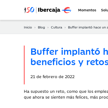
Momentos
Sol
Inicio
Blog
Cultura
Buffer implantó hace un año la semana laboral de 4 días: beneficios y retos
Buffer implantó h
beneficios y ret
Fecha
21 de febrero de 2022
de
publicación:
Ha supuesto un reto, como que los emple
que ahora se sienten más felices, más pr