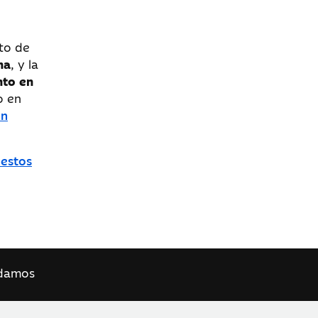
to de
na
, y la
nto en
o en
un
.
 estos
damos