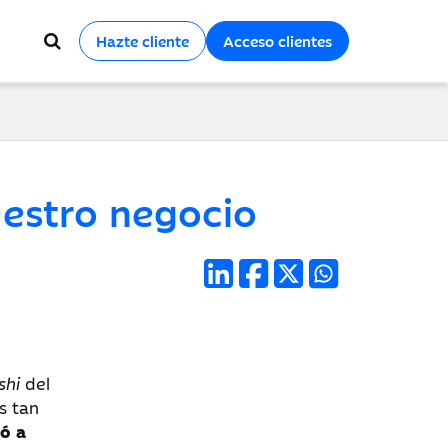
Hazte cliente
Acceso clientes
uestro negocio
shi
del
s tan
ió a