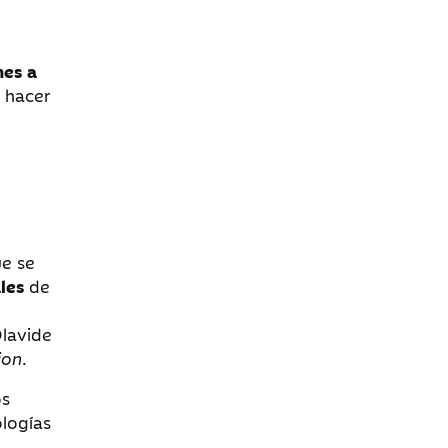
nes a
e hacer
e se
les
de
Olavide
ion
.
os
ologías