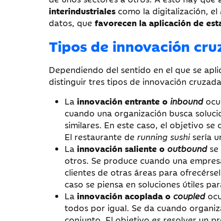
interindustriales
como la digitalización, el
datos, que
favorecen la aplicación de est
Tipos de innovación cr
Dependiendo del sentido en el que se apl
distinguir tres tipos de innovación cruzada
La
innovación entrante o
inbound
ocur
cuando una organización busca solucio
similares. En este caso, el objetivo se 
El restaurante de
running sushi
sería u
La
innovación saliente o
outbound
se 
otros. Se produce cuando una empresa
clientes de otras áreas para ofrecérsel
caso se piensa en soluciones útiles pa
La
innovación acoplada o
coupled
ocu
todos por igual. Se da cuando organiz
conjunto. El objetivo es resolver un