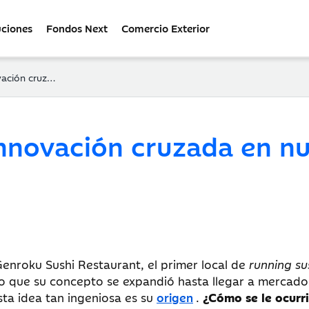
uciones
Fondos Next
Comercio Exterior
en nuestro negocio
innovación cruzada en n
 Genroku Sushi Restaurant, el primer local de
running su
to que su concepto se expandió hasta llegar a mercado
sta idea tan ingeniosa es su
origen
.
¿Cómo se le ocurr