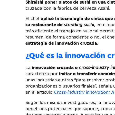
Shiraishi poner platos de sushi en una ci
cruzada con la fábrica de cerveza Asahi.
El chef
aplicó la tecnología de cintas que 
su restaurante de
standing sushi
, en el qu
más eficiente el trabajo en su local perm
resumen, de forma consciente o no, el ch
estrategia de innovación cruzada
.
¿Qué es la innovación c
La
innovación cruzada o
cross-industry i
caracteriza por
imitar o transferir conoc
unas industrias a otras “para resolver pro
organizaciones o usuarios finales”, señala
en el artículo
Cross-industry innovation: A
Según los mismos investigadores, la innov
beneficios potenciales que supone, como en
de unos sectores a otros. A esto hay que a