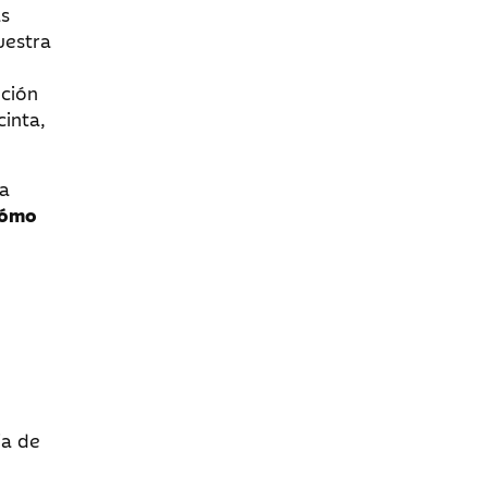
as
uestra
ución
cinta,
ra
cómo
n
ia de