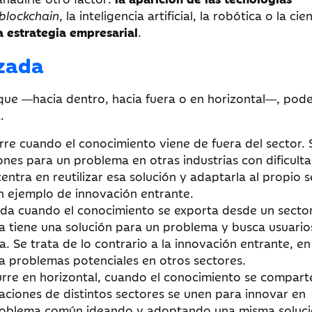
blockchain
, la inteligencia artificial, la robótica o la cie
a estrategia empresarial
.
uzada
ique ―hacia dentro, hacia fuera o en horizontal―, po
.
re cuando el conocimiento viene de fuera del sector. 
nes para un problema en otras industrias con dificult
centra en reutilizar esa solución y adaptarla al propio s
n ejemplo de innovación entrante.
da cuando el conocimiento se exporta desde un secto
 tiene una solución para un problema y busca usuario
a. Se trata de lo contrario a la innovación entrante, en
ra problemas potenciales en otros sectores.
rre en horizontal, cuando el conocimiento se compart
aciones de distintos sectores se unen para innovar en
 problema común ideando y adoptando una misma soluc