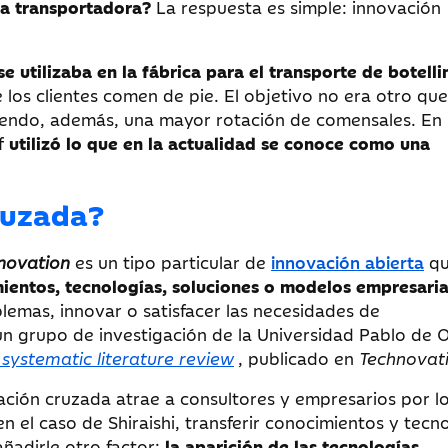
nta transportadora?
La respuesta es simple: innovación
se utilizaba en la fábrica para el transporte de botelli
e los clientes comen de pie. El objetivo no era otro qu
itiendo, además, una mayor rotación de comensales. En
ef
utilizó lo que en la actualidad se conoce como una
ruzada?
nnovation
es un tipo particular de
innovación abierta
qu
imientos, tecnologías, soluciones o modelos empresaria
blemas, innovar o satisfacer las necesidades de
 un grupo de investigación de la Universidad Pablo de 
 systematic literature review
, publicado en
Technovat
ación cruzada atrae a consultores y empresarios por l
 el caso de Shiraishi, transferir conocimientos y tecn
ñadirle otro factor:
la aparición de las tecnologías