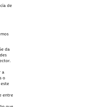
ncia de
demos
Se da
ades
ector.
r a
s o
 este
e entre
ión que