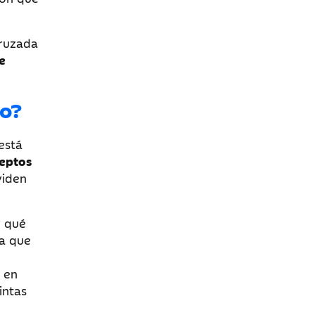
cruzada
e
io?
está
eptos
viden
y qué
ra que
o en
intas