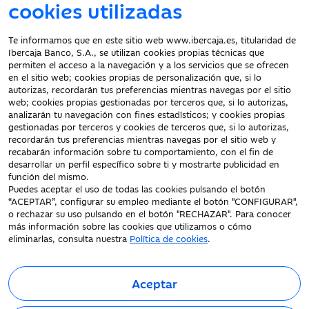
cookies utilizadas
Te informamos que en este sitio web www.ibercaja.es, titularidad de
Ibercaja Banco, S.A., se utilizan cookies propias técnicas que
permiten el acceso a la navegación y a los servicios que se ofrecen
en el sitio web; cookies propias de personalización que, si lo
Atención al cliente
autorizas, recordarán tus preferencias mientras navegas por el sitio
web; cookies propias gestionadas por terceros que, si lo autorizas,
analizarán tu navegación con fines estadísticos; y cookies propias
gestionadas por terceros y cookies de terceros que, si lo autorizas,
recordarán tus preferencias mientras navegas por el sitio web y
Protección datos
recabarán información sobre tu comportamiento, con el fin de
personales
desarrollar un perfil específico sobre ti y mostrarte publicidad en
función del mismo.
Declaración de
Puedes aceptar el uso de todas las cookies pulsando el botón
accesibilidad
“ACEPTAR”, configurar su empleo mediante el botón "CONFIGURAR",
o rechazar su uso pulsando en el botón "RECHAZAR". Para conocer
más información sobre las cookies que utilizamos o cómo
eliminarlas, consulta nuestra
Política de cookies
.
Aceptar
Fecha de Edición: 09/08/2026