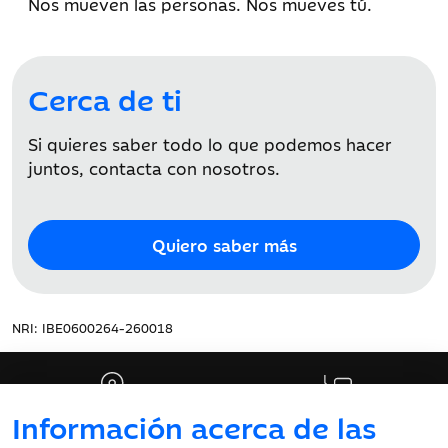
Nos mueven las personas. Nos mueves tú.
Cerca de ti
Si quieres saber todo lo que podemos hacer
juntos, contacta con nosotros.
Quiero saber más
NRI: IBE0600264-260018
Información acerca de las
Oficinas y cajeros
Te ayudamos