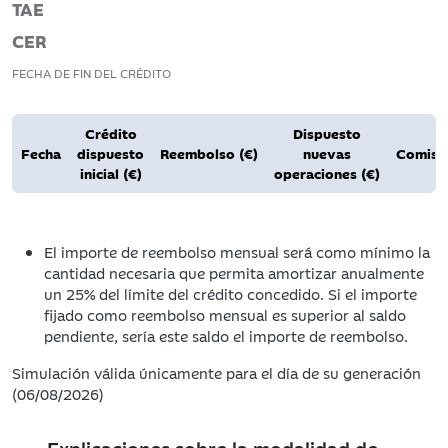
TAE
CER
FECHA DE FIN DEL CRÉDITO
Crédito
Dispuesto
Fecha
dispuesto
Reembolso (€)
nuevas
Comisio
inicial (€)
operaciones (€)
El importe de reembolso mensual será como mínimo la
cantidad necesaria que permita amortizar anualmente
un 25% del límite del crédito concedido. Si el importe
fijado como reembolso mensual es superior al saldo
pendiente, sería este saldo el importe de reembolso.
Simulación válida únicamente para el día de su generación
(06/08/2026)
Explicaciones sobre la modalidad de