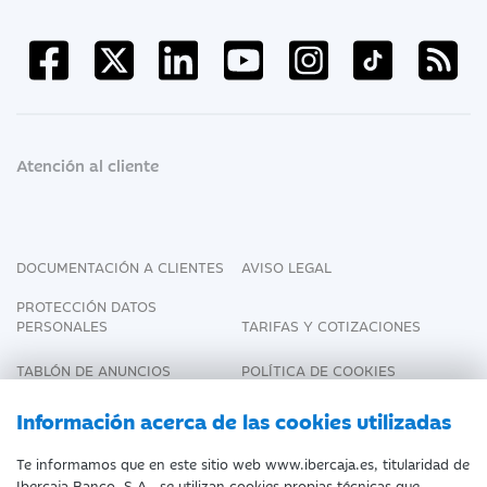
Atención al cliente
DOCUMENTACIÓN A CLIENTES
AVISO LEGAL
PROTECCIÓN DATOS
PERSONALES
TARIFAS Y COTIZACIONES
TABLÓN DE ANUNCIOS
POLÍTICA DE COOKIES
DECLARACIÓN DE
Información acerca de las cookies utilizadas
ACCESIBILIDAD
Te informamos que en este sitio web www.ibercaja.es, titularidad de
Ibercaja Banco, S.A., se utilizan cookies propias técnicas que