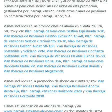
entidades entre el 1 de julio de 2026 y el 22 de enero de 2027 a los
planes de pensiones individuales incluidos en esta promoción,
gestionados por Ibercaja Pensión, desde otros planes de pensiones
no comercializados por Ibercaja Banco, S.A.
Planes incluidos en las promociones de abono en cuenta 7%, 6%,
5%, 3% y 2%:
Plan Ibercaja de Pensiones Gestión Equilibrada 0-20
,
Plan Ibercaja de Pensiones Gestión Evolución 10-40
,
Plan Ibercaja
de Pensiones Gestión Crecimiento 30-70
,
Plan Ibercaja de
Pensiones Gestión Audaz 50-100
,
Plan Ibercaja de Pensiones
Sostenible y Solidario RVM
,
Plan Ibercaja de Pensiones Confianza
Sostenible RFM
,
Plan Ibercaja de Pensiones Flexible Europa 30-50
,
Plan Ibercaja de Pensiones Bolsa USA
,
Plan Ibercaja de Pensiones
Dividendo Global RV
,
Plan Ibercaja de Pensiones Global Brands
y
Plan Ibercaja de Pensiones Megatrends
.
Planes incluidos en la promoción de abono en cuenta 1,50%:
Plan
Ibercaja Pensiones I Renta fija
,
Plan Ibercaja Pensiones Ahorro
Renta Fija
,
Plan Ibercaja Pensiones Horizonte 2028
y
Plan Ibercaja
Pensiones Horizonte 2030
.
Tienes a tu disposición en oficinas de Ibercaja y en
www.ibercaja.es/planes-de-pensiones/
los documentos de Datos