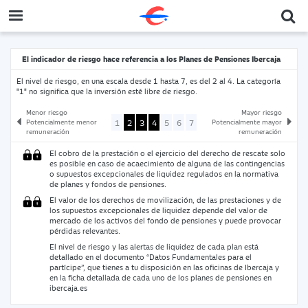
El indicador de riesgo hace referencia a los Planes de Pensiones Ibercaja
El nivel de riesgo, en una escala desde 1 hasta 7, es del 2 al 4. La categoría
"1" no significa que la inversión esté libre de riesgo.
Menor riesgo
Mayor riesgo
1
2
3
4
5
6
7
Potencialmente menor
Potencialmente mayor
remuneración
remuneración
El cobro de la prestación o el ejercicio del derecho de rescate solo
es posible en caso de acaecimiento de alguna de las contingencias
o supuestos excepcionales de liquidez regulados en la normativa
de planes y fondos de pensiones.
El valor de los derechos de movilización, de las prestaciones y de
los supuestos excepcionales de liquidez depende del valor de
mercado de los activos del fondo de pensiones y puede provocar
pérdidas relevantes.
El nivel de riesgo y las alertas de liquidez de cada plan está
detallado en el documento “Datos Fundamentales para el
partícipe”, que tienes a tu disposición en las oficinas de Ibercaja y
en la ficha detallada de cada uno de los planes de pensiones en
ibercaja.es