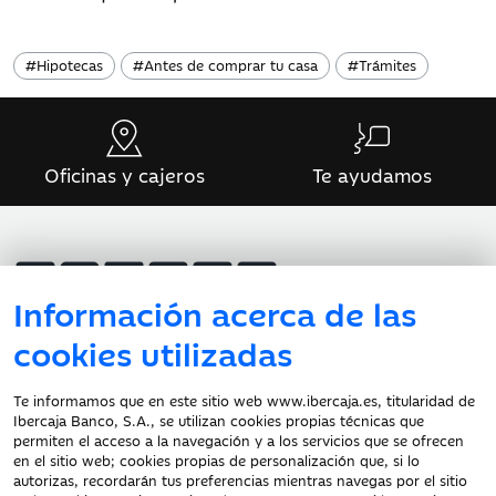
#
Hipotecas
#
Antes de comprar tu casa
#
Trámites
Oficinas y cajeros
Te ayudamos
Información acerca de las
cookies utilizadas
Atención al cliente
Te informamos que en este sitio web www.ibercaja.es, titularidad de
Ibercaja Banco, S.A., se utilizan cookies propias técnicas que
Documentación a clientes
permiten el acceso a la navegación y a los servicios que se ofrecen
en el sitio web; cookies propias de personalización que, si lo
Aviso Legal
autorizas, recordarán tus preferencias mientras navegas por el sitio
Protección datos