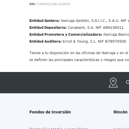
NRI:
FON0001288-240002
Entidad Gestora:
Ibercaja Gestión, S.G.I.I.C., S.A.U. NI
Entidad Depositaria:
Cecabank, S.A. NIF A86436011.
Entidad Promotora y Comercializadora:
Ibercaja Banc
Entidad Auditora:
Ernst & Young, S.L. NIF B78970506.
Tienes a tu disposición en las oficinas de Ibercaja y en
se definen las principales características y riesgos que
O
Fondos de Inversión
Rincón 
Renta Fija Medio-Largo Plazo
Servici