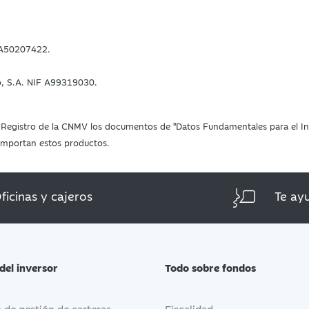
F A50207422.
o, S.A. NIF A99319030.
 el Registro de la CNMV los documentos de "Datos Fundamentales para el Inv
 comportan estos productos.
ficinas y cajeros
Te ay
del inversor
Todo sobre fondos
o de gestión de carteras
Fiscalidad