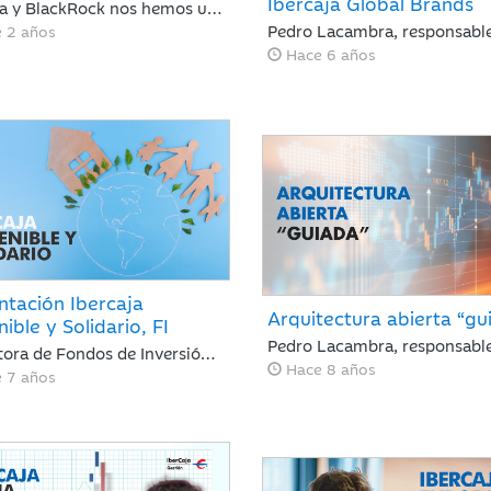
Ibercaja Global Brands
Ibercaja y BlackRock nos hemos unido para crear una oportunidad de inversión gracias a la solvencia y exigencia del mayor gestor del mundo de este tipo de activos con soluciones a medida y adecuadas a cada perfil de cliente.
 2 años
Hace 6 años
ntación Ibercaja
Arquitectura abierta “gu
ible y Solidario, FI
La gestora de Fondos de Inversión de Ibercaja, Ibercaja Gestión, apuesta por la inversión socialmente responsable con el lanzamiento del Fondo Ibercaja Sostenible y Solidario, FI
Hace 8 años
 7 años