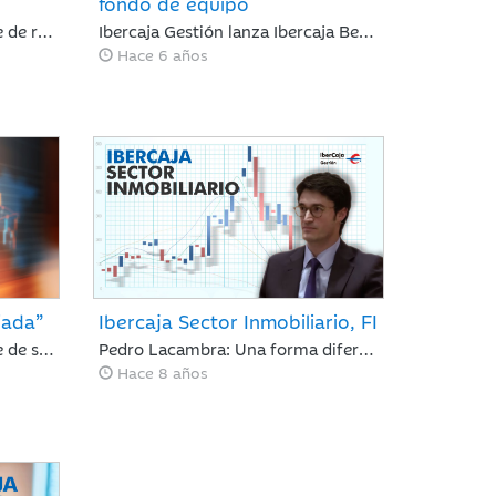
fondo de equipo
Pedro Lacambra, responsable de renta variable y gestor del fondo, explica la filosofía de inversión del fondo y las principales posiciones en cartera
Ibercaja Gestión lanza Ibercaja Best Ideas, un fondo de renta variable basado en las mejores ideas que se generen dentro del Comité de Inversiones de la Gestora.
Hace 6 años
iada”
Ibercaja Sector Inmobiliario, FI
Pedro Lacambra, responsable de selección de fondos de inversión, explica que aspectos tiene en cuenta a la hora de analizar y seleccionar fondos de otras gestoras.
Pedro Lacambra: Una forma diferente de invertir en los sectores inmobiliario y de infraestructuras.
Hace 8 años