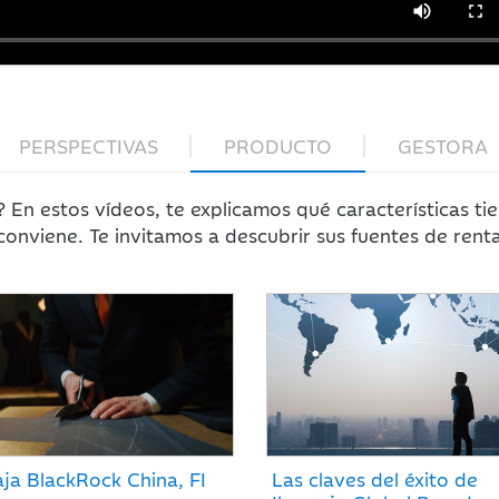
PERSPECTIVAS
PRODUCTO
GESTORA
? En estos vídeos, te explicamos qué características t
 conviene. Te invitamos a descubrir sus fuentes de renta
aja BlackRock China, FI
Las claves del éxito de