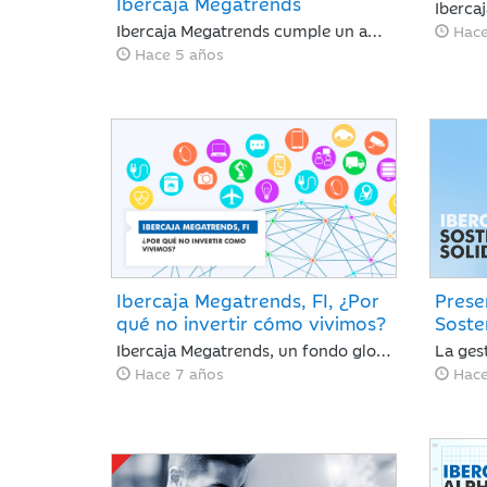
Ibercaja Megatrends
Ibercaja Megatrends cumple un año desde su lanzamiento acumulando importantes revalorizaciones positivas que le colocan entre los fondos más rentables de los últimos 12 meses. Miriam Fernández, Responsable de ASG en Ibercaja Gestión y gestora de Ibercaja Megatrends, repasa el posicionamiento de la cartera y nos comenta como puede comportarse el fondo en un panorama incierto como el actual.
Hace
Hace 5 años
Ibercaja Megatrends, FI, ¿Por
Prese
qué no invertir cómo vivimos?
Sosten
Ibercaja Megatrends, un fondo global y multi-sectorial con tres dimensiones: mejora de la calidad de vida, crecimiento digital y medioambiente.
Hace 7 años
Hace