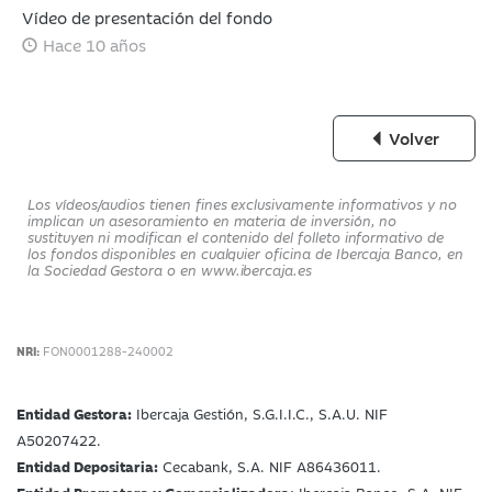
Vídeo de presentación del fondo
Hace 10 años
Volver
Los vídeos/audios tienen fines exclusivamente informativos y no
implican un asesoramiento en materia de inversión, no
sustituyen ni modifican el contenido del folleto informativo de
los fondos disponibles en cualquier oficina de Ibercaja Banco, en
la Sociedad Gestora o en www.ibercaja.es
NRI:
FON0001288-240002
Entidad Gestora:
Ibercaja Gestión, S.G.I.I.C., S.A.U. NIF
A50207422.
Entidad Depositaria:
Cecabank, S.A. NIF A86436011.
Entidad Promotora y Comercializadora:
Ibercaja Banco, S.A. NIF