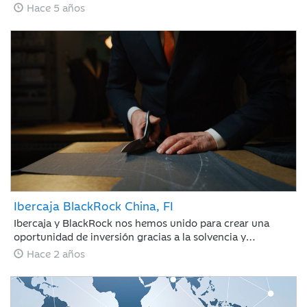
colocan entre los fondos más rentables de los últimos 12
Hace 5 años
meses. Miriam Fernández, Responsable de ASG en
Ibercaja Gestión y gestora de Ibercaja Megatrends, repasa
el posicionamiento de la cartera y nos comenta como
puede comportarse el fondo en un panorama incierto
como el actual.
Ibercaja BlackRock China, FI
Ibercaja y BlackRock nos hemos unido para crear una
oportunidad de inversión gracias a la solvencia y
exigencia del mayor gestor del mundo de este tipo de
Hace 2 años
activos con soluciones a medida y adecuadas a cada perfil
de cliente.