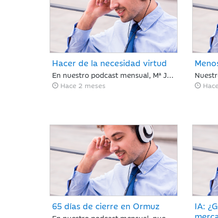
Hacer de la necesidad virtud
Menos
En nuestro podcast mensual, Mª José Martínez Blázquez, analiza un mes de Mayo que ha cerrado en positivo impulsado por resultados corporativos y el auge global de la inteligencia artificial. El petróleo descendió un 19% tras reducirse la tensión en el estrecho de Ormuz, mientras que la renta fija mostró recuperación ante la estabilización de la deuda pública. En este contexto, el mercado demostró ser caprichoso, haciendo clave ignorar el ruido a corto plazo.
Hace 2 meses
Hace
65 días de cierre en Ormuz
IA: ¿G
merc
En nuestro podcast mensual, nuestro Director de Análisis, Óscar del Diego analiza un mes de contrastes: se cumplen 65 días con el estrecho de Ormuz cerrado y la tensión en vilo; sin embargo, los mercados parecen ignorar el bloqueo, recuperando en abril gran parte del terreno perdido en marzo.