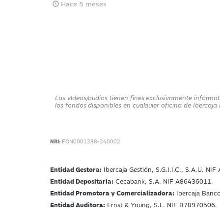
Hace 5 meses
Los vídeos/audios tienen fines exclusivamente informat
los fondos disponibles en cualquier oficina de Iberca
NRI:
FON0001288-240002
Entidad Gestora:
Ibercaja Gestión, S.G.I.I.C., S.A.U. NI
Entidad Depositaria:
Cecabank, S.A. NIF A86436011.
Entidad Promotora y Comercializadora:
Ibercaja Banc
Entidad Auditora:
Ernst & Young, S.L. NIF B78970506.