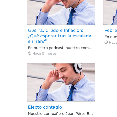
Guerra, Crudo e Inflación:
Febre
¿Qué esperar tras la escalada
en Irán?”
Hace
En nuestro podcast, nuestro compañero Juan Pérez Bonilla, resume lo sucedido en una semana en la que el precio del petróleo ha retrocedido con fuerza después de alcanzar niveles no vistos desde 2022 y las bolsas se han dado un respiro tras encadenar sesiones con caídas generalizadas ante la intensificación del conflicto bélico de EE. UU. e Israel contra Irán
Hace 5 meses
Efecto contagio
Nuestro compañero Juan Pérez Bonilla de Area de Negocio, repasa una semana en la que el mercado resiste tras estar condicionado por el 'efecto contagio' entre el oro y el bitcoin, los anuncios de fuertes incrementos en el CAPEX de IA y la nominación de Warsh a la presidencia de la Fed.