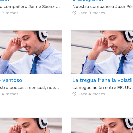
Nuestro compañero Jaime Sáenz de Santamaría, del Departamento de Análisis, analiza una semana de tregua geopolítica en la que, pese a la falta de avances en las negociaciones, la calma se mantiene y los resultados empresariales retoman el protagonismo en las bolsas.
 3 meses
Hace 3 meses
 ventoso
La tregua frena la volati
En nuestro podcast mensual, nuestro Director de Análisis, Óscar del Diego resume lo ocurrido en el mercado financiero durante un mes, en el que el conflicto de Irán ha cambiado el rumbo de lo que hasta febrero era un buen año para los mercados financieros.
 4 meses
Hace 4 meses