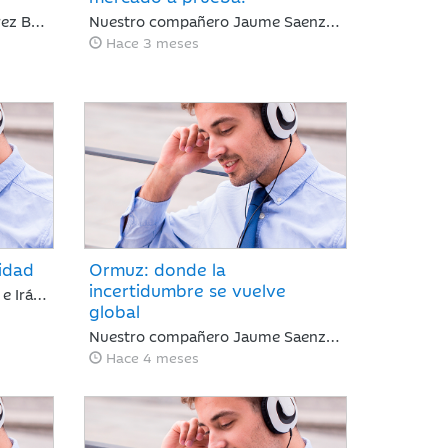
Nuestro compañero Juan Pérez Bonilla del Departamento de Análisis, repasa una semana en la que los primeros diálogos y pactos de alto al fuego han impulsado el optimismo del mercado y los índices mundiales se han acercado a niveles previos al conflicto.
Nuestro compañero Jaume Saenz de Santamaría de Area de Negocio, repasa una semana marcada por los vaivenes en las negociaciones entre Irán y EEUU, la noticia positiva es que la tregua permanece y Trump no ha reaccionado de forma abrupta como podría esperarse.
Hace 3 meses
lidad
Ormuz: donde la
incertidumbre se vuelve
La negociación entre EE. UU. e Irán anunciada por Trump, y desmentida por el presidente del parlamento iraní, es suficiente para calmar a los mercados y romper la racha de caídas. Nuestro compañero Jaume Saenz de Santamaría de Area de Negocio, repasa una semana que sigue marcada por la guerra de Irán.
global
Nuestro compañero Jaume Saenz de Santamaría de Area de Negocio, repasa una semana marcada por el conflicto, Irán ha permitido que algunos cargueros de crudo con bandera de China, India, Turquía o Pakistán crucen el estrecho de Ormuz, aunque mantiene sus ataques con drones a objetivos energéticos.
Hace 4 meses