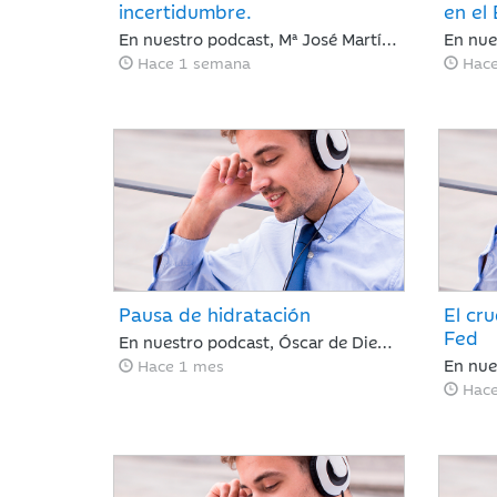
incertidumbre.
en el
En nuestro podcast, Mª José Martínez Blázquez, analiza los tres factores que arrastran a las bolsas internacionales a su segunda semana de pérdidas: la escalada del petróleo, las tensiones geopolíticas en Oriente Medio y las fuertes correcciones en el sector tecnológico tras los resultados de Alphabet y Tesla. Además, revisa la postura del BCE con los tipos en el 2,25% y las nuevas tarifas arancelarias de EE. UU. En un entorno de tipos elevados, los inversores cambian las reglas: ya no bastan las promesas, ahora se exige disciplina de inversión y generación de caja.
Hace 1 semana
Hac
Pausa de hidratación
El cru
Fed
En nuestro podcast, Óscar de Diego analiza un mes de junio marcado por la pausa de hidratación en la renta variable y los avances en renta fija, clave para que Ibercaja Gestión cierre un primer semestre redondo con todos sus productos en positivo. De cara al verano, el mercado recalibrará el escenario atento a la macroeconomía y a la próxima temporada de resultados.
Hace 1 mes
Hac