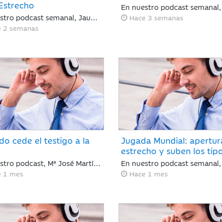
 Estrecho
En nuestro podcast semanal, Jaume Saenz de Santamaría analiza una semana de alta volatilidad marcada por el repunte del crudo Brent cerca de los 90 dólares tras tensiones en Ormuz y dudas sobre la rentabilidad de la inteligencia artificial. A pesar de este panorama, la banca estadounidense supera las expectativas de resultados y la inflación en EE. UU. muestra signos de moderación.
Hace 3 semanas
e 2 semanas
do cede el testigo a la
Jugada Mundial: apertur
estrecho y suben los tip
En nuestro podcast, Mª José Martínez Blázquez, analiza una semana de giros radicales: el acuerdo entre EE. UU. e Irán reabre el Estrecho de Ormuz y hunde el petróleo por debajo de los 80 dólares. Mientras tanto, Kevin Warsh debuta en la Fed rompiendo el guion con un mensaje duro y menos explicaciones que promete traer volatilidad. ¿Cómo reaccionan los mercados? Con subidas en Europa y la Inteligencia Artificial imparable.
e 1 mes
Hace 1 mes