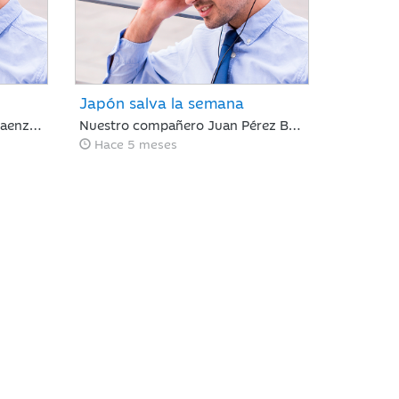
Japón salva la semana
Nuestro compañero Jaume Saenz de Santamaría de Area de Negocio, repasa una semana marcada por la rotación sectorial. Los inversores se han centrado en vender “todo aquello con riesgo de ser disrumpido por la IA”, poniendo el foco en el software, y en comprar energía, infraestructura o compañías industriales.
Nuestro compañero Juan Pérez Bonilla de Area de Negocio, repasa una semana plana para Europa y negativa para Estados Unidos, en la que la renta variable japonesa ha destacado, impulsada por la victoria electoral del LPD.
Hace 5 meses