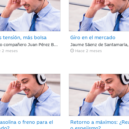
 tensión, más bolsa
Giro en el mercado
Nuestro compañero Juan Pérez Bonilla del Departamento de Análisis analiza una semana con las bolsas al alza en Europa y Japón, tras asimilar los resultados récord de NVIDIA. Las tensiones internacionales se alivian con el principio de acuerdo entre EE. UU. e Irán, lo que relaja las curvas de renta fija. Para los próximos días, el foco estará en la evolución diplomática y los datos clave de inflación en Europa y EE. UU.
 2 meses
Hace 2 meses
asolina o freno para el
Retorno a máximos: ¿Re
ado?
o espejismo?