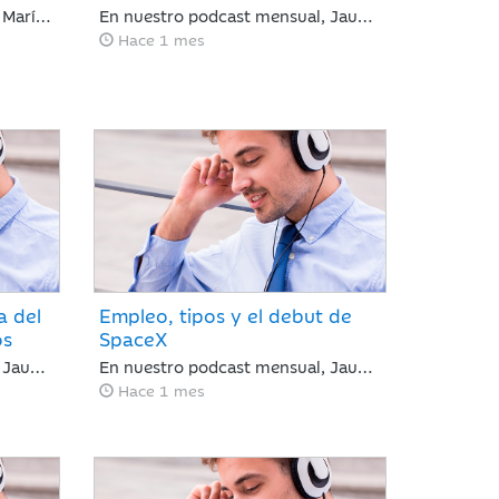
En nuestro podcast semanal, María José Martínez Blázquez, analiza una semana marcada por un regreso inesperado de la tensión geopolítica frente a la que los mercados reaccionaron con relativa calma: rotación hacia sectores defensivos en las bolsas y ligeros repuntes en deuda pública. Las actas de la Reserva Federal reforzaron la atención sobre la inflación, elevando ligeramente las expectativas de tipos de interés.
En nuestro podcast mensual, Jaume Saenz de Santamaría, analiza una semana en la que ha mejorado el sentimiento de mercado por la moderación de la inflación y la estabilización del crudo, lo que sugiere que el BCE y la Fed mantendrán los tipos estables en julio. Europa subió por la banca y Meta sacudió las tecnológicas con dudas sobre la IA, mientras el mercado mira ya a los resultados trimestrales.
Hace 1 mes
a del
Empleo, tipos y el debut de
os
SpaceX
En nuestro podcast semanal, Jaume Saenz de Santamaría, analiza la inminente firma de un acuerdo entre Estados Unidos e Irán. El acuerdo reduce el riesgo geopolítico y mejora el tono de mercado, con la reapertura del estrecho de Ormúz como principal catalizador, una caída del brent hasta 82 dólares y un comportamiento positivo de la renta variable, especialmente en Nasdaq. En este contexto, la atención del inversor se desplaza desde Oriente Medio hacia la política monetaria, con el BCE ejecutando una subida de 25 puntos básicos y el foco puesto ahora en el calendario de próximos movimientos tanto en Europa como en Estados Unidos.
En nuestro podcast mensual, Jaume Saenz de Santamaría, analiza una semana en la que ell fuerte dato de empleo en EE. UU. ha frenado el optimismo del Nasdaq con caídas del 5% ante el temor a nuevas subidas de tipos por la inflación, justo antes del debut de SpaceX. Esta volatilidad contrasta con la estabilidad del crudo y la rotación hacia el consumo básico, mientras los inversores asumen un escenario de endurecimiento monetario.
Hace 1 mes