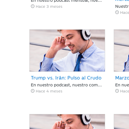
Hace 3 meses
Hace
Trump vs. Irán: Pulso al Crudo
Marzo
En nuestro podcast, nuestro compañero Juan Pérez Bonilla, resume lo sucedido en una semana clave para los mercados en la que Trump ha vuelto a retrasar el ultimátum a Irán, bajo la amenaza de atacar la infraestructura energética iraní para llevar al país a la “edad de piedra” si no se reabre el estrecho de Ormuz antes del martes por la noche.
Hace 4 meses
Hace