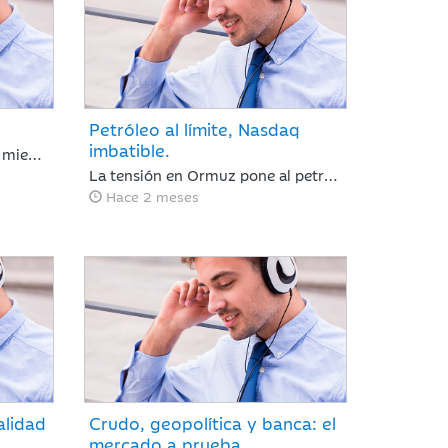
Petróleo al límite, Nasdaq
imbatible.
Jaume Sáenz de Santamaría, miembro de nuestro Departamento de Análisis, examina en profundidad una semana compleja para los inversores. Tras un mes de marcada euforia, los mercados afrontan ahora una fase de ligeras caídas y repunte de la volatilidad, un escenario condicionado por la ausencia de avances comerciales significativos entre EE. UU. y China, la firme postura de Pekín respecto a Taiwán y la preocupante prolongación del conflicto en Oriente Medio, factores que obligan a evaluar con cautela las dinámicas macroeconómicas globales.
La tensión en Ormuz pone al petróleo en cuenta atrás mientras las reservas estratégicas se agotan y el acuerdo con Irán se resiste. Jaime Sáenz de Santamaría, del Departamento de Análisis, analiza una semana marcada por el pulso energético y la resiliencia de unas bolsas impulsadas por los resultados tecnológicos.
Hace 2 meses
alidad
Crudo, geopolítica y banca: el
mercado a prueba.