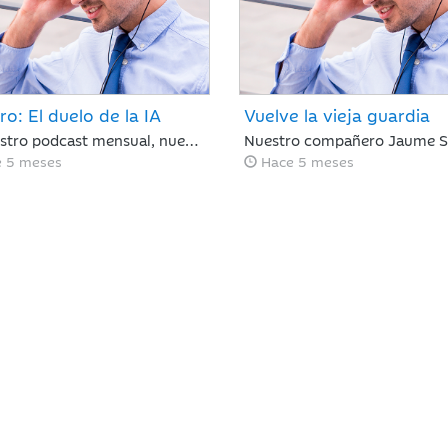
ro: El duelo de la IA
Vuelve la vieja guardia
En nuestro podcast mensual, nuestro Director de Análisis, Óscar del Diego resume lo ocurrido en el mercado financiero durante un mes, en el que la IA ha centrado el debate, con ganadores, pero también con perdedores. La rotación fuera de EE. UU. continúa y si te has despistado, te la has perdido.
 5 meses
Hace 5 meses