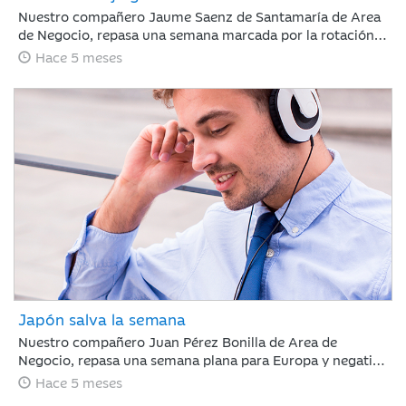
Nuestro compañero Jaume Saenz de Santamaría de Area
de Negocio, repasa una semana marcada por la rotación
sectorial. Los inversores se han centrado en vender “todo
Hace 5 meses
aquello con riesgo de ser disrumpido por la IA”, poniendo
el foco en el software, y en comprar energía,
infraestructura o compañías industriales.
Japón salva la semana
Nuestro compañero Juan Pérez Bonilla de Area de
Negocio, repasa una semana plana para Europa y negativa
para Estados Unidos, en la que la renta variable japonesa
Hace 5 meses
ha destacado, impulsada por la victoria electoral del LPD.