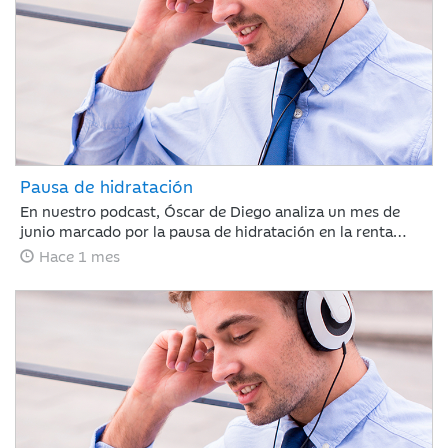
Pausa de hidratación
En nuestro podcast, Óscar de Diego analiza un mes de
junio marcado por la pausa de hidratación en la renta
variable y los avances en renta fija, clave para que Ibercaja
Hace 1 mes
Gestión cierre un primer semestre redondo con todos sus
productos en positivo. De cara al verano, el mercado
recalibrará el escenario atento a la macroeconomía y a la
próxima temporada de resultados.