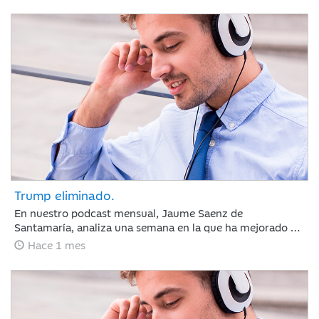
sectores defensivos en las bolsas y ligeros repuntes en
deuda pública. Las actas de la Reserva Federal reforzaron
la atención sobre la inflación, elevando ligeramente las
expectativas de tipos de interés.
Trump eliminado.
En nuestro podcast mensual, Jaume Saenz de
Santamaría, analiza una semana en la que ha mejorado el
sentimiento de mercado por la moderación de la inflación
Hace 1 mes
y la estabilización del crudo, lo que sugiere que el BCE y la
Fed mantendrán los tipos estables en julio. Europa subió
por la banca y Meta sacudió las tecnológicas con dudas
sobre la IA, mientras el mercado mira ya a los resultados
trimestrales.