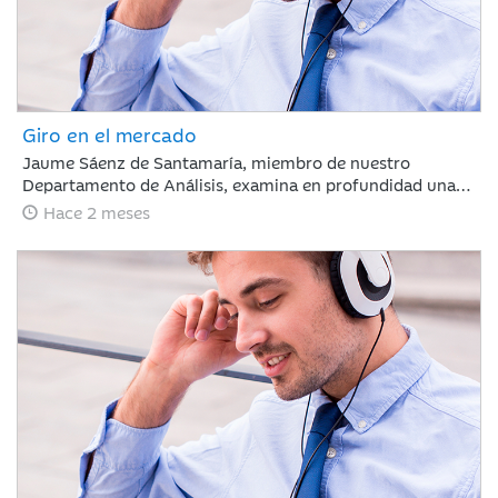
Giro en el mercado
Jaume Sáenz de Santamaría, miembro de nuestro
Departamento de Análisis, examina en profundidad una
semana compleja para los inversores. Tras un mes de
Hace 2 meses
marcada euforia, los mercados afrontan ahora una fase
de ligeras caídas y repunte de la volatilidad, un escenario
condicionado por la ausencia de avances comerciales
significativos entre EE. UU. y China, la firme postura de
Pekín respecto a Taiwán y la preocupante prolongación
del conflicto en Oriente Medio, factores que obligan a
evaluar con cautela las dinámicas macroeconómicas
globales.