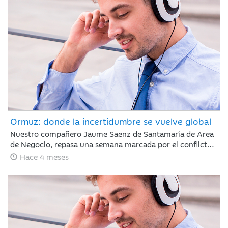
sigue marcada por la guerra de Irán.
Ormuz: donde la incertidumbre se vuelve global
Nuestro compañero Jaume Saenz de Santamaría de Area
de Negocio, repasa una semana marcada por el conflicto,
Irán ha permitido que algunos cargueros de crudo con
Hace 4 meses
bandera de China, India, Turquía o Pakistán crucen el
estrecho de Ormuz, aunque mantiene sus ataques con
drones a objetivos energéticos.