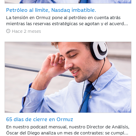
Petróleo al límite, Nasdaq imbatible.
La tensión en Ormuz pone al petróleo en cuenta atrás
mientras las reservas estratégicas se agotan y el acuerdo
con Irán se resiste. Jaime Sáenz de Santamaría, del
Hace 2 meses
Departamento de Análisis, analiza una semana marcada
por el pulso energético y la resiliencia de unas bolsas
impulsadas por los resultados tecnológicos.
65 días de cierre en Ormuz
En nuestro podcast mensual, nuestro Director de Análisis,
Óscar del Diego analiza un mes de contrastes: se cumplen