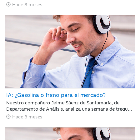
65 días con el estrecho de Ormuz cerrado y la tensión en
Hace 3 meses
vilo; sin embargo, los mercados parecen ignorar el
bloqueo, recuperando en abril gran parte del terreno
perdido en marzo.
IA: ¿Gasolina o freno para el mercado?
Nuestro compañero Jaime Sáenz de Santamaría, del
Departamento de Análisis, analiza una semana de tregua
geopolítica en la que, pese a la falta de avances en las
Hace 3 meses
negociaciones, la calma se mantiene y los resultados
empresariales retoman el protagonismo en las bolsas.