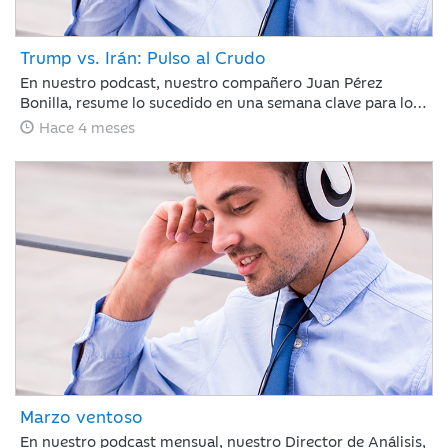
Trump vs. Irán: Pulso al Crudo
En nuestro podcast, nuestro compañero Juan Pérez
Bonilla, resume lo sucedido en una semana clave para los
mercados en la que Trump ha vuelto a retrasar el
Hace 4 meses
ultimátum a Irán, bajo la amenaza de atacar la
infraestructura energética iraní para llevar al país a la
“edad de piedra” si no se reabre el estrecho de Ormuz
antes del martes por la noche.
Marzo ventoso
En nuestro podcast mensual, nuestro Director de Análisis,