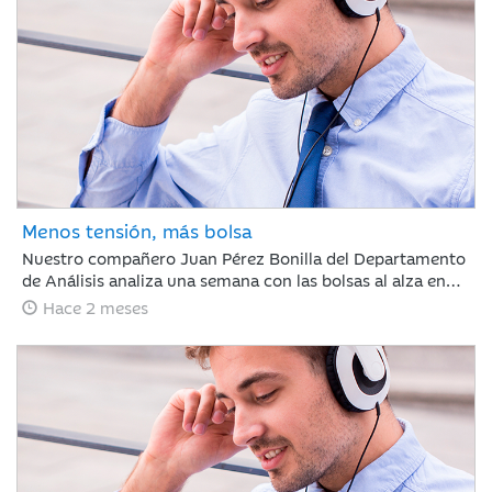
mercado demostró ser caprichoso, haciendo clave ignorar
el ruido a corto plazo.
Menos tensión, más bolsa
Nuestro compañero Juan Pérez Bonilla del Departamento
de Análisis analiza una semana con las bolsas al alza en
Europa y Japón, tras asimilar los resultados récord de
Hace 2 meses
NVIDIA. Las tensiones internacionales se alivian con el
principio de acuerdo entre EE. UU. e Irán, lo que relaja las
curvas de renta fija. Para los próximos días, el foco estará
en la evolución diplomática y los datos clave de inflación
en Europa y EE. UU.