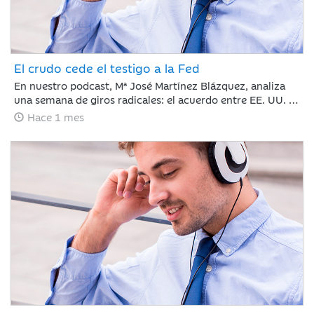
El crudo cede el testigo a la Fed
En nuestro podcast, Mª José Martínez Blázquez, analiza
una semana de giros radicales: el acuerdo entre EE. UU. e
Irán reabre el Estrecho de Ormuz y hunde el petróleo por
Hace 1 mes
debajo de los 80 dólares. Mientras tanto, Kevin Warsh
debuta en la Fed rompiendo el guion con un mensaje duro
y menos explicaciones que promete traer volatilidad.
¿Cómo reaccionan los mercados? Con subidas en Europa
y la Inteligencia Artificial imparable.