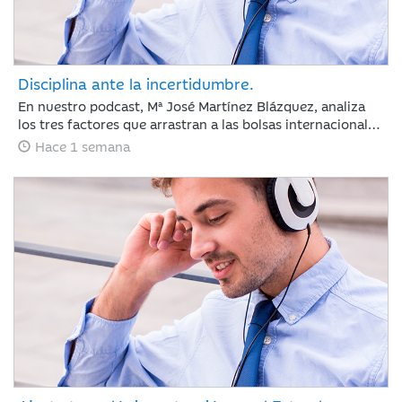
Disciplina ante la incertidumbre.
En nuestro podcast, Mª José Martínez Blázquez, analiza
los tres factores que arrastran a las bolsas internacionales
a su segunda semana de pérdidas: la escalada del
Hace 1 semana
petróleo, las tensiones geopolíticas en Oriente Medio y las
fuertes correcciones en el sector tecnológico tras los
resultados de Alphabet y Tesla. Además, revisa la postura
del BCE con los tipos en el 2,25% y las nuevas tarifas
arancelarias de EE. UU. En un entorno de tipos elevados,
los inversores cambian las reglas: ya no bastan las
promesas, ahora se exige disciplina de inversión y
generación de caja.