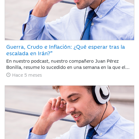
Guerra, Crudo e Inflación: ¿Qué esperar tras la
escalada en Irán?”
En nuestro podcast, nuestro compañero Juan Pérez
Bonilla, resume lo sucedido en una semana en la que el
precio del petróleo ha retrocedido con fuerza después de
Hace 5 meses
alcanzar niveles no vistos desde 2022 y las bolsas se han
dado un respiro tras encadenar sesiones con caídas
generalizadas ante la intensificación del conflicto bélico
de EE. UU. e Israel contra Irán