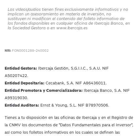
Los vídeos/audios tienen fines exclusivamente informativos y no
implican un asesoramiento en materia de inversión, no
sustituyen ni modifican el contenido del folleto informativo de
los fondos disponibles en cualquier oficina de Ibercaja Banco, en
la Sociedad Gestora o en www.ibercaja.es
NRI:
FON0001288-240002
Entidad Gestora:
Ibercaja Gestión, S.G.I.I.C., S.A.U. NIF
A50207422.
Entidad Depositaria:
Cecabank, S.A. NIF A86436011.
Entidad Promotora y Comercializadora:
Ibercaja Banco, S.A. NIF
A99319030.
Entidad Auditora:
Ernst & Young, S.L. NIF B78970506.
Tienes a tu disposición en las oficinas de Ibercaja y en el Registro de
la CNMV los documentos de "Datos Fundamentales para el Inversor",
así como los folletos informativos en los cuales se definen las