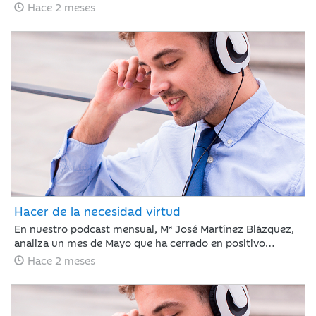
de empleo en EE. UU. ha frenado el optimismo del Nasdaq
Hace 2 meses
con caídas del 5% ante el temor a nuevas subidas de tipos
por la inflación, justo antes del debut de SpaceX. Esta
volatilidad contrasta con la estabilidad del crudo y la
rotación hacia el consumo básico, mientras los inversores
asumen un escenario de endurecimiento monetario.
Hacer de la necesidad virtud
En nuestro podcast mensual, Mª José Martínez Blázquez,
analiza un mes de Mayo que ha cerrado en positivo
impulsado por resultados corporativos y el auge global de
Hace 2 meses
la inteligencia artificial. El petróleo descendió un 19% tras
reducirse la tensión en el estrecho de Ormuz, mientras
que la renta fija mostró recuperación ante la
estabilización de la deuda pública. En este contexto, el