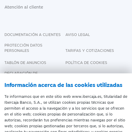
Atención al cliente
DOCUMENTACIÓN A CLIENTES
AVISO LEGAL
PROTECCIÓN DATOS
PERSONALES
TARIFAS Y COTIZACIONES
TABLÓN DE ANUNCIOS
POLÍTICA DE COOKIES
DECLARACIÓN DE
ACCESIBILIDAD
Información acerca de las cookies utilizadas
Te informamos que en este sitio web www.ibercaja.es, titularidad de
Ibercaja Banco, S.A., se utilizan cookies propias técnicas que
Fecha de Edición: 09/08/2026
permiten el acceso a la navegación y a los servicios que se ofrecen
en el sitio web; cookies propias de personalización que, si lo
©Ibercaja Banco, S.A. - IBERCAJA - NIF. A-
autorizas, recordarán tus preferencias mientras navegas por el sitio
web; cookies propias gestionadas por terceros que, si lo autorizas,
99319030 R.M. de Zaragoza (T.3865. F.1.
analizarán tu navegación con fines estadísticos; y cookies propias