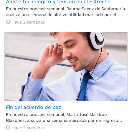
Ajuste tecnológico y tensión en el Estrecho
En nuestro podcast semanal, Jaume Saenz de Santamaría
analiza una semana de alta volatilidad marcada por el
repunte del crudo Brent cerca de los 90 dólares tras
Hace 2 semanas
tensiones en Ormuz y dudas sobre la rentabilidad de la
inteligencia artificial. A pesar de este panorama, la banca
estadounidense supera las expectativas de resultados y la
inflación en EE. UU. muestra signos de moderación.
Fin del acuerdo de paz
En nuestro podcast semanal, María José Martínez
Blázquez, analiza una semana marcada por un regreso
inesperado de la tensión geopolítica frente a la que los
Hace 3 semanas
mercados reaccionaron con relativa calma: rotación hacia