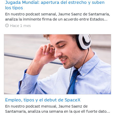
Jugada Mundial: apertura del estrecho y suben
los tipos
En nuestro podcast semanal, Jaume Saenz de Santamaría,
analiza la inminente firma de un acuerdo entre Estados
Unidos e Irán. El acuerdo reduce el riesgo geopolítico y
Hace 1 mes
mejora el tono de mercado, con la reapertura del estrecho
de Ormúz como principal catalizador, una caída del brent
hasta 82 dólares y un comportamiento positivo de la
renta variable, especialmente en Nasdaq. En este
contexto, la atención del inversor se desplaza desde
Oriente Medio hacia la política monetaria, con el BCE
ejecutando una subida de 25 puntos básicos y el foco
puesto ahora en el calendario de próximos movimientos
tanto en Europa como en Estados Unidos.
Empleo, tipos y el debut de SpaceX
En nuestro podcast mensual, Jaume Saenz de
Santamaría, analiza una semana en la que ell fuerte dato