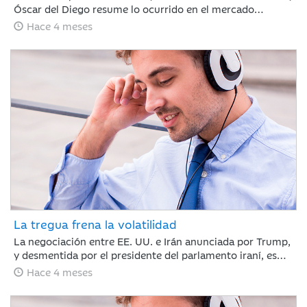
Óscar del Diego resume lo ocurrido en el mercado
financiero durante un mes, en el que el conflicto de Irán
Hace 4 meses
ha cambiado el rumbo de lo que hasta febrero era un
buen año para los mercados financieros.
La tregua frena la volatilidad
La negociación entre EE. UU. e Irán anunciada por Trump,
y desmentida por el presidente del parlamento iraní, es
suficiente para calmar a los mercados y romper la racha
Hace 4 meses
de caídas. Nuestro compañero Jaume Saenz de
Santamaría de Area de Negocio, repasa una semana que