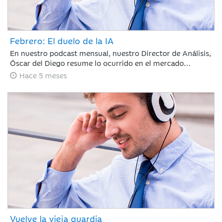
Febrero: El duelo de la IA
En nuestro podcast mensual, nuestro Director de Análisis,
Óscar del Diego resume lo ocurrido en el mercado
financiero durante un mes, en el que la IA ha centrado el
Hace 5 meses
debate, con ganadores, pero también con perdedores. La
rotación fuera de EE. UU. continúa y si te has despistado,
te la has perdido.
Vuelve la vieja guardia