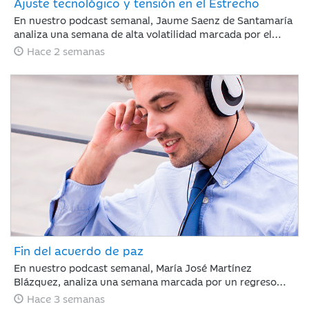
Ajuste tecnológico y tensión en el Estrecho
En nuestro podcast semanal, Jaume Saenz de Santamaría
analiza una semana de alta volatilidad marcada por el
repunte del crudo Brent cerca de los 90 dólares tras
Hace 2 semanas
tensiones en Ormuz y dudas sobre la rentabilidad de la
inteligencia artificial. A pesar de este panorama, la banca
estadounidense supera las expectativas de resultados y la
inflación en EE. UU. muestra signos de moderación.
Fin del acuerdo de paz
En nuestro podcast semanal, María José Martínez
Blázquez, analiza una semana marcada por un regreso
inesperado de la tensión geopolítica frente a la que los
Hace 3 semanas
mercados reaccionaron con relativa calma: rotación hacia