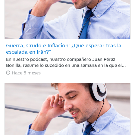
Guerra, Crudo e Inflación: ¿Qué esperar tras la
escalada en Irán?”
En nuestro podcast, nuestro compañero Juan Pérez
Bonilla, resume lo sucedido en una semana en la que el
precio del petróleo ha retrocedido con fuerza después de
Hace 5 meses
alcanzar niveles no vistos desde 2022 y las bolsas se han
dado un respiro tras encadenar sesiones con caídas
generalizadas ante la intensificación del conflicto bélico
de EE. UU. e Israel contra Irán