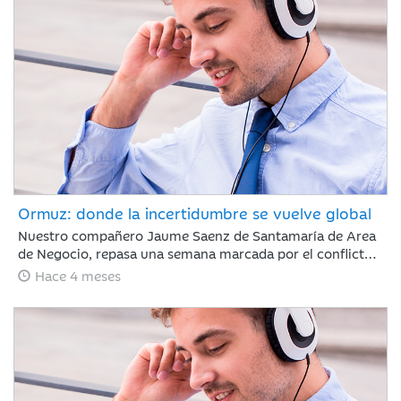
sigue marcada por la guerra de Irán.
Ormuz: donde la incertidumbre se vuelve global
Nuestro compañero Jaume Saenz de Santamaría de Area
de Negocio, repasa una semana marcada por el conflicto,
Irán ha permitido que algunos cargueros de crudo con
Hace 4 meses
bandera de China, India, Turquía o Pakistán crucen el
estrecho de Ormuz, aunque mantiene sus ataques con
drones a objetivos energéticos.