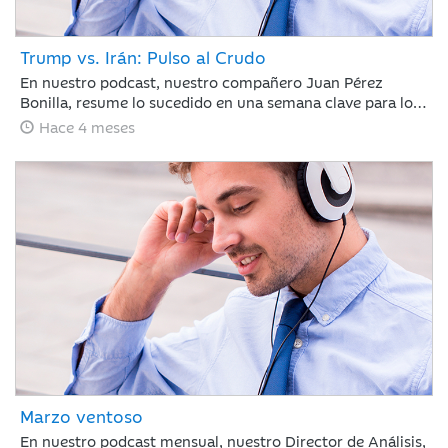
Trump vs. Irán: Pulso al Crudo
En nuestro podcast, nuestro compañero Juan Pérez
Bonilla, resume lo sucedido en una semana clave para los
mercados en la que Trump ha vuelto a retrasar el
Hace 4 meses
ultimátum a Irán, bajo la amenaza de atacar la
infraestructura energética iraní para llevar al país a la
“edad de piedra” si no se reabre el estrecho de Ormuz
antes del martes por la noche.
Marzo ventoso
En nuestro podcast mensual, nuestro Director de Análisis,