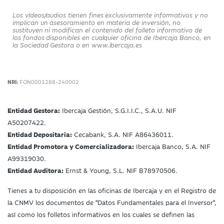
Los vídeos/audios tienen fines exclusivamente informativos y no
implican un asesoramiento en materia de inversión, no
sustituyen ni modifican el contenido del folleto informativo de
los fondos disponibles en cualquier oficina de Ibercaja Banco, en
la Sociedad Gestora o en www.ibercaja.es
NRI:
FON0001288-240002
Entidad Gestora:
Ibercaja Gestión, S.G.I.I.C., S.A.U. NIF
A50207422.
Entidad Depositaria:
Cecabank, S.A. NIF A86436011.
Entidad Promotora y Comercializadora:
Ibercaja Banco, S.A. NIF
A99319030.
Entidad Auditora:
Ernst & Young, S.L. NIF B78970506.
Tienes a tu disposición en las oficinas de Ibercaja y en el Registro de
la CNMV los documentos de "Datos Fundamentales para el Inversor",
así como los folletos informativos en los cuales se definen las