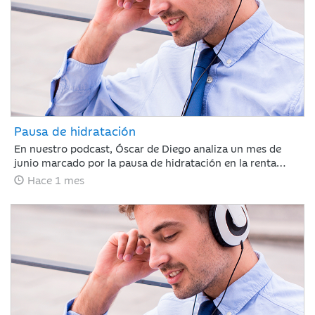
Pausa de hidratación
En nuestro podcast, Óscar de Diego analiza un mes de
junio marcado por la pausa de hidratación en la renta
variable y los avances en renta fija, clave para que Ibercaja
Hace 1 mes
Gestión cierre un primer semestre redondo con todos sus
productos en positivo. De cara al verano, el mercado
recalibrará el escenario atento a la macroeconomía y a la
próxima temporada de resultados.