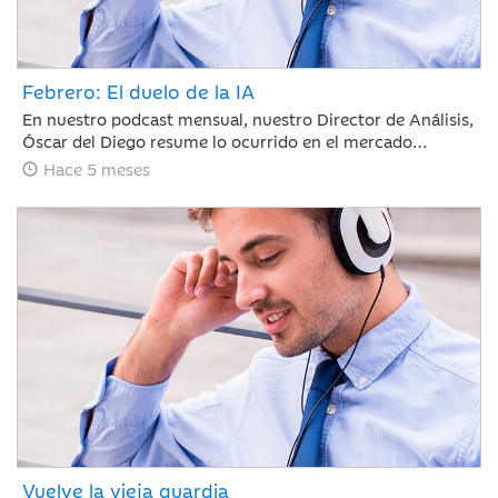
Febrero: El duelo de la IA
En nuestro podcast mensual, nuestro Director de Análisis,
Óscar del Diego resume lo ocurrido en el mercado
financiero durante un mes, en el que la IA ha centrado el
Hace 5 meses
debate, con ganadores, pero también con perdedores. La
rotación fuera de EE. UU. continúa y si te has despistado,
te la has perdido.
Vuelve la vieja guardia