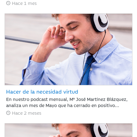
de empleo en EE. UU. ha frenado el optimismo del Nasdaq
Hace 1 mes
con caídas del 5% ante el temor a nuevas subidas de tipos
por la inflación, justo antes del debut de SpaceX. Esta
volatilidad contrasta con la estabilidad del crudo y la
rotación hacia el consumo básico, mientras los inversores
asumen un escenario de endurecimiento monetario.
Hacer de la necesidad virtud
En nuestro podcast mensual, Mª José Martínez Blázquez,
analiza un mes de Mayo que ha cerrado en positivo
impulsado por resultados corporativos y el auge global de
Hace 2 meses
la inteligencia artificial. El petróleo descendió un 19% tras
reducirse la tensión en el estrecho de Ormuz, mientras
que la renta fija mostró recuperación ante la
estabilización de la deuda pública. En este contexto, el