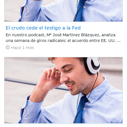
El crudo cede el testigo a la Fed
En nuestro podcast, Mª José Martínez Blázquez, analiza
una semana de giros radicales: el acuerdo entre EE. UU. e
Irán reabre el Estrecho de Ormuz y hunde el petróleo por
Hace 1 mes
debajo de los 80 dólares. Mientras tanto, Kevin Warsh
debuta en la Fed rompiendo el guion con un mensaje duro
y menos explicaciones que promete traer volatilidad.
¿Cómo reaccionan los mercados? Con subidas en Europa
y la Inteligencia Artificial imparable.