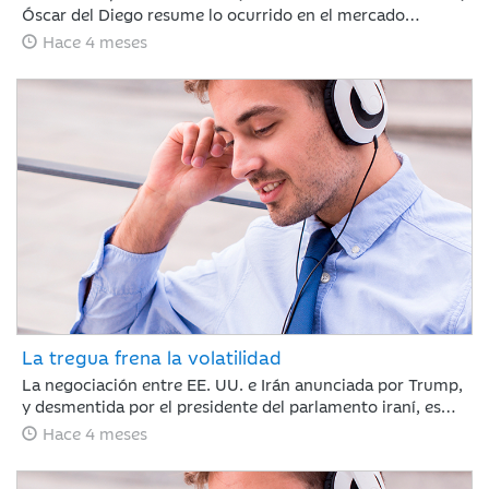
Óscar del Diego resume lo ocurrido en el mercado
financiero durante un mes, en el que el conflicto de Irán
Hace 4 meses
ha cambiado el rumbo de lo que hasta febrero era un
buen año para los mercados financieros.
La tregua frena la volatilidad
La negociación entre EE. UU. e Irán anunciada por Trump,
y desmentida por el presidente del parlamento iraní, es
suficiente para calmar a los mercados y romper la racha
Hace 4 meses
de caídas. Nuestro compañero Jaume Saenz de
Santamaría de Area de Negocio, repasa una semana que