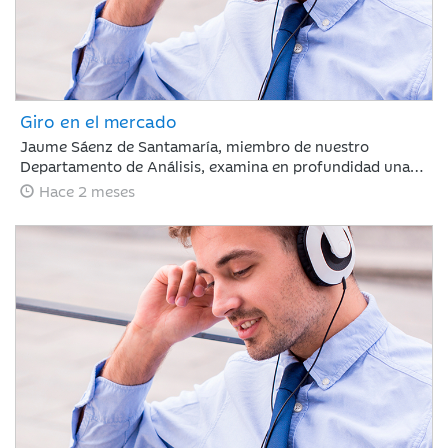
Giro en el mercado
Jaume Sáenz de Santamaría, miembro de nuestro
Departamento de Análisis, examina en profundidad una
semana compleja para los inversores. Tras un mes de
Hace 2 meses
marcada euforia, los mercados afrontan ahora una fase
de ligeras caídas y repunte de la volatilidad, un escenario
condicionado por la ausencia de avances comerciales
significativos entre EE. UU. y China, la firme postura de
Pekín respecto a Taiwán y la preocupante prolongación
del conflicto en Oriente Medio, factores que obligan a
evaluar con cautela las dinámicas macroeconómicas
globales.