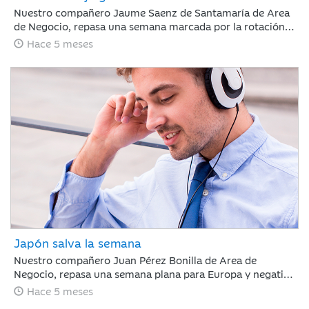
Nuestro compañero Jaume Saenz de Santamaría de Area
de Negocio, repasa una semana marcada por la rotación
sectorial. Los inversores se han centrado en vender “todo
Hace 5 meses
aquello con riesgo de ser disrumpido por la IA”, poniendo
el foco en el software, y en comprar energía,
infraestructura o compañías industriales.
Japón salva la semana
Nuestro compañero Juan Pérez Bonilla de Area de
Negocio, repasa una semana plana para Europa y negativa
para Estados Unidos, en la que la renta variable japonesa
Hace 5 meses
ha destacado, impulsada por la victoria electoral del LPD.