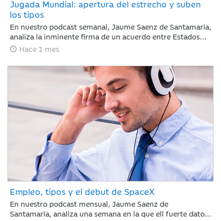
Jugada Mundial: apertura del estrecho y suben
los tipos
En nuestro podcast semanal, Jaume Saenz de Santamaría,
analiza la inminente firma de un acuerdo entre Estados
Unidos e Irán. El acuerdo reduce el riesgo geopolítico y
Hace 1 mes
mejora el tono de mercado, con la reapertura del estrecho
de Ormúz como principal catalizador, una caída del brent
hasta 82 dólares y un comportamiento positivo de la
renta variable, especialmente en Nasdaq. En este
contexto, la atención del inversor se desplaza desde
Oriente Medio hacia la política monetaria, con el BCE
ejecutando una subida de 25 puntos básicos y el foco
puesto ahora en el calendario de próximos movimientos
tanto en Europa como en Estados Unidos.
Empleo, tipos y el debut de SpaceX
En nuestro podcast mensual, Jaume Saenz de
Santamaría, analiza una semana en la que ell fuerte dato