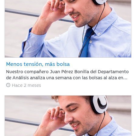
mercado demostró ser caprichoso, haciendo clave ignorar
el ruido a corto plazo.
Menos tensión, más bolsa
Nuestro compañero Juan Pérez Bonilla del Departamento
de Análisis analiza una semana con las bolsas al alza en
Europa y Japón, tras asimilar los resultados récord de
Hace 2 meses
NVIDIA. Las tensiones internacionales se alivian con el
principio de acuerdo entre EE. UU. e Irán, lo que relaja las
curvas de renta fija. Para los próximos días, el foco estará
en la evolución diplomática y los datos clave de inflación
en Europa y EE. UU.