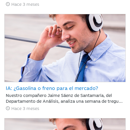
65 días con el estrecho de Ormuz cerrado y la tensión en
Hace 3 meses
vilo; sin embargo, los mercados parecen ignorar el
bloqueo, recuperando en abril gran parte del terreno
perdido en marzo.
IA: ¿Gasolina o freno para el mercado?
Nuestro compañero Jaime Sáenz de Santamaría, del
Departamento de Análisis, analiza una semana de tregua
geopolítica en la que, pese a la falta de avances en las
Hace 3 meses
negociaciones, la calma se mantiene y los resultados
empresariales retoman el protagonismo en las bolsas.