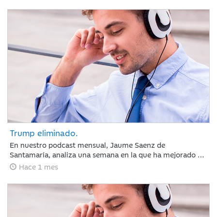
sectores defensivos en las bolsas y ligeros repuntes en
deuda pública. Las actas de la Reserva Federal reforzaron
la atención sobre la inflación, elevando ligeramente las
expectativas de tipos de interés.
Trump eliminado.
En nuestro podcast mensual, Jaume Saenz de
Santamaría, analiza una semana en la que ha mejorado el
sentimiento de mercado por la moderación de la inflación
Hace 1 mes
y la estabilización del crudo, lo que sugiere que el BCE y la
Fed mantendrán los tipos estables en julio. Europa subió
por la banca y Meta sacudió las tecnológicas con dudas
sobre la IA, mientras el mercado mira ya a los resultados
trimestrales.