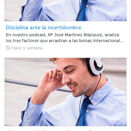
Disciplina ante la incertidumbre.
En nuestro podcast, Mª José Martínez Blázquez, analiza
los tres factores que arrastran a las bolsas internacionales
a su segunda semana de pérdidas: la escalada del
Hace 1 semana
petróleo, las tensiones geopolíticas en Oriente Medio y las
fuertes correcciones en el sector tecnológico tras los
resultados de Alphabet y Tesla. Además, revisa la postura
del BCE con los tipos en el 2,25% y las nuevas tarifas
arancelarias de EE. UU. En un entorno de tipos elevados,
los inversores cambian las reglas: ya no bastan las
promesas, ahora se exige disciplina de inversión y
generación de caja.