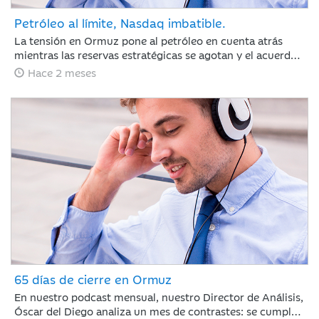
Petróleo al límite, Nasdaq imbatible.
La tensión en Ormuz pone al petróleo en cuenta atrás
mientras las reservas estratégicas se agotan y el acuerdo
con Irán se resiste. Jaime Sáenz de Santamaría, del
Hace 2 meses
Departamento de Análisis, analiza una semana marcada
por el pulso energético y la resiliencia de unas bolsas
impulsadas por los resultados tecnológicos.
65 días de cierre en Ormuz
En nuestro podcast mensual, nuestro Director de Análisis,
Óscar del Diego analiza un mes de contrastes: se cumplen