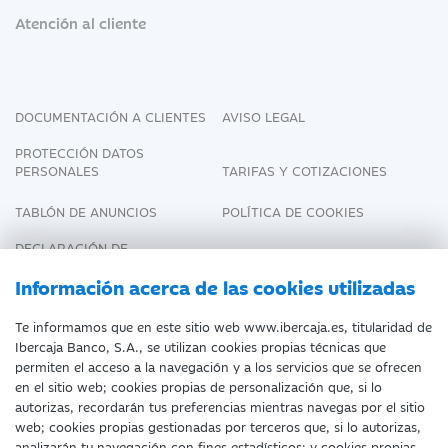
Atención al cliente
DOCUMENTACIÓN A CLIENTES
AVISO LEGAL
PROTECCIÓN DATOS
PERSONALES
TARIFAS Y COTIZACIONES
TABLÓN DE ANUNCIOS
POLÍTICA DE COOKIES
DECLARACIÓN DE
ACCESIBILIDAD
Información acerca de las cookies utilizadas
Te informamos que en este sitio web www.ibercaja.es, titularidad de
Ibercaja Banco, S.A., se utilizan cookies propias técnicas que
Fecha de Edición: 07/08/2026
permiten el acceso a la navegación y a los servicios que se ofrecen
en el sitio web; cookies propias de personalización que, si lo
©Ibercaja Banco, S.A. - IBERCAJA - NIF. A-
autorizas, recordarán tus preferencias mientras navegas por el sitio
web; cookies propias gestionadas por terceros que, si lo autorizas,
99319030 R.M. de Zaragoza (T.3865. F.1.
analizarán tu navegación con fines estadísticos; y cookies propias