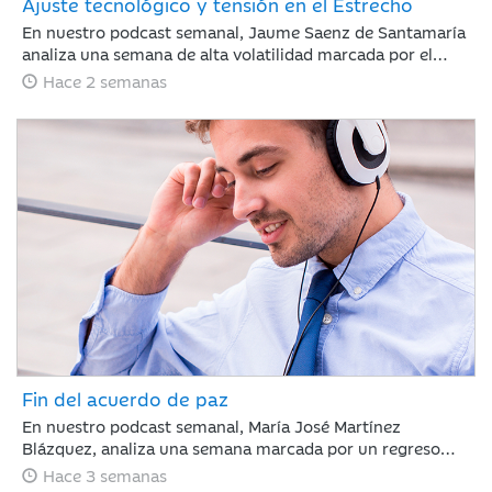
Ajuste tecnológico y tensión en el Estrecho
En nuestro podcast semanal, Jaume Saenz de Santamaría
analiza una semana de alta volatilidad marcada por el
repunte del crudo Brent cerca de los 90 dólares tras
Hace 2 semanas
tensiones en Ormuz y dudas sobre la rentabilidad de la
inteligencia artificial. A pesar de este panorama, la banca
estadounidense supera las expectativas de resultados y la
inflación en EE. UU. muestra signos de moderación.
Fin del acuerdo de paz
En nuestro podcast semanal, María José Martínez
Blázquez, analiza una semana marcada por un regreso
inesperado de la tensión geopolítica frente a la que los
Hace 3 semanas
mercados reaccionaron con relativa calma: rotación hacia