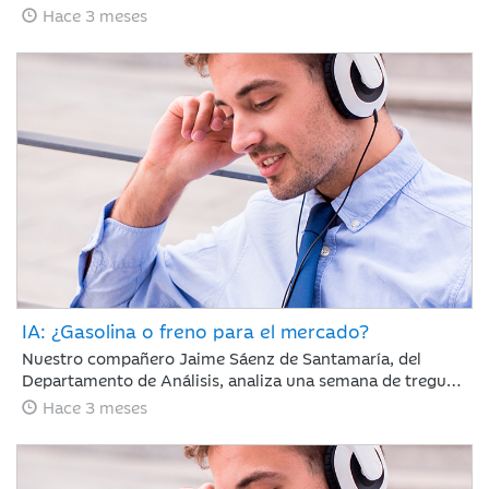
65 días con el estrecho de Ormuz cerrado y la tensión en
Hace 3 meses
vilo; sin embargo, los mercados parecen ignorar el
bloqueo, recuperando en abril gran parte del terreno
perdido en marzo.
IA: ¿Gasolina o freno para el mercado?
Nuestro compañero Jaime Sáenz de Santamaría, del
Departamento de Análisis, analiza una semana de tregua
geopolítica en la que, pese a la falta de avances en las
Hace 3 meses
negociaciones, la calma se mantiene y los resultados
empresariales retoman el protagonismo en las bolsas.