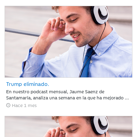
sectores defensivos en las bolsas y ligeros repuntes en
deuda pública. Las actas de la Reserva Federal reforzaron
la atención sobre la inflación, elevando ligeramente las
expectativas de tipos de interés.
Trump eliminado.
En nuestro podcast mensual, Jaume Saenz de
Santamaría, analiza una semana en la que ha mejorado el
sentimiento de mercado por la moderación de la inflación
Hace 1 mes
y la estabilización del crudo, lo que sugiere que el BCE y la
Fed mantendrán los tipos estables en julio. Europa subió
por la banca y Meta sacudió las tecnológicas con dudas
sobre la IA, mientras el mercado mira ya a los resultados
trimestrales.