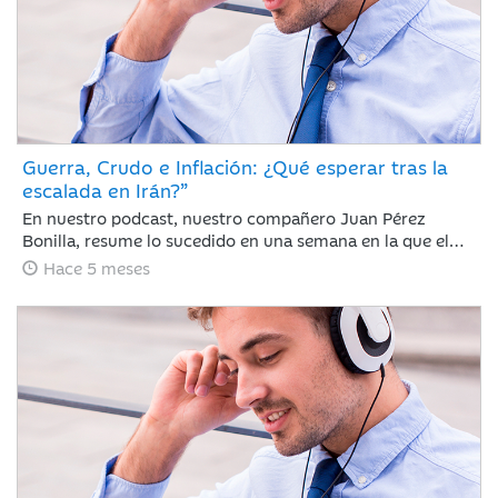
Guerra, Crudo e Inflación: ¿Qué esperar tras la
escalada en Irán?”
En nuestro podcast, nuestro compañero Juan Pérez
Bonilla, resume lo sucedido en una semana en la que el
precio del petróleo ha retrocedido con fuerza después de
Hace 5 meses
alcanzar niveles no vistos desde 2022 y las bolsas se han
dado un respiro tras encadenar sesiones con caídas
generalizadas ante la intensificación del conflicto bélico
de EE. UU. e Israel contra Irán