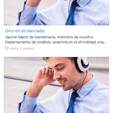
Giro en el mercado
Jaume Sáenz de Santamaría, miembro de nuestro
Departamento de Análisis, examina en profundidad una
semana compleja para los inversores. Tras un mes de
Hace 2 meses
marcada euforia, los mercados afrontan ahora una fase
de ligeras caídas y repunte de la volatilidad, un escenario
condicionado por la ausencia de avances comerciales
significativos entre EE. UU. y China, la firme postura de
Pekín respecto a Taiwán y la preocupante prolongación
del conflicto en Oriente Medio, factores que obligan a
evaluar con cautela las dinámicas macroeconómicas
globales.