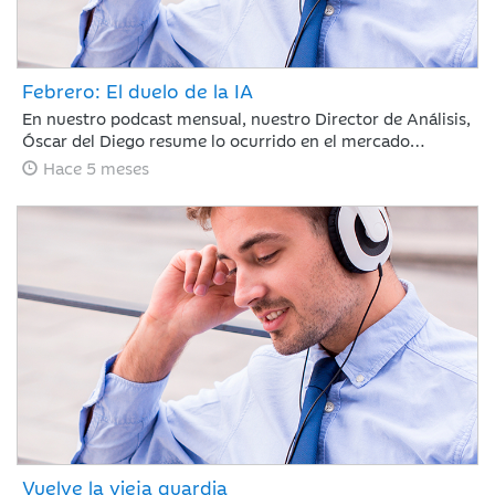
Febrero: El duelo de la IA
En nuestro podcast mensual, nuestro Director de Análisis,
Óscar del Diego resume lo ocurrido en el mercado
financiero durante un mes, en el que la IA ha centrado el
Hace 5 meses
debate, con ganadores, pero también con perdedores. La
rotación fuera de EE. UU. continúa y si te has despistado,
te la has perdido.
Vuelve la vieja guardia