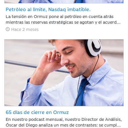
Petróleo al límite, Nasdaq imbatible.
La tensión en Ormuz pone al petróleo en cuenta atrás
mientras las reservas estratégicas se agotan y el acuerdo
con Irán se resiste. Jaime Sáenz de Santamaría, del
Hace 2 meses
Departamento de Análisis, analiza una semana marcada
por el pulso energético y la resiliencia de unas bolsas
impulsadas por los resultados tecnológicos.
65 días de cierre en Ormuz
En nuestro podcast mensual, nuestro Director de Análisis,
Óscar del Diego analiza un mes de contrastes: se cumplen