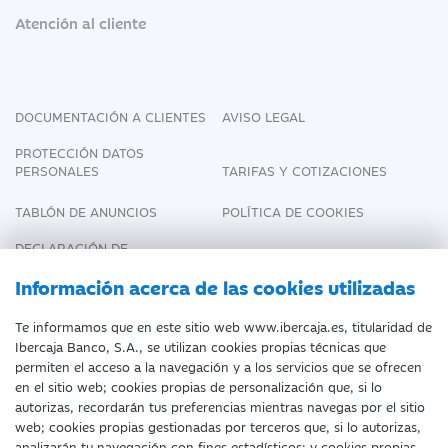
Atención al cliente
DOCUMENTACIÓN A CLIENTES
AVISO LEGAL
PROTECCIÓN DATOS
PERSONALES
TARIFAS Y COTIZACIONES
TABLÓN DE ANUNCIOS
POLÍTICA DE COOKIES
DECLARACIÓN DE
ACCESIBILIDAD
Información acerca de las cookies utilizadas
Te informamos que en este sitio web www.ibercaja.es, titularidad de
Ibercaja Banco, S.A., se utilizan cookies propias técnicas que
Fecha de Edición: 09/08/2026
permiten el acceso a la navegación y a los servicios que se ofrecen
en el sitio web; cookies propias de personalización que, si lo
©Ibercaja Banco, S.A. - IBERCAJA - NIF. A-
autorizas, recordarán tus preferencias mientras navegas por el sitio
web; cookies propias gestionadas por terceros que, si lo autorizas,
99319030 R.M. de Zaragoza (T.3865. F.1.
analizarán tu navegación con fines estadísticos; y cookies propias