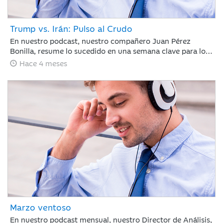
Trump vs. Irán: Pulso al Crudo
En nuestro podcast, nuestro compañero Juan Pérez
Bonilla, resume lo sucedido en una semana clave para los
mercados en la que Trump ha vuelto a retrasar el
Hace 4 meses
ultimátum a Irán, bajo la amenaza de atacar la
infraestructura energética iraní para llevar al país a la
“edad de piedra” si no se reabre el estrecho de Ormuz
antes del martes por la noche.
Marzo ventoso
En nuestro podcast mensual, nuestro Director de Análisis,