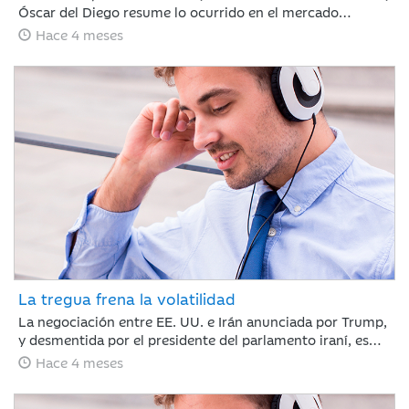
Óscar del Diego resume lo ocurrido en el mercado
financiero durante un mes, en el que el conflicto de Irán
Hace 4 meses
ha cambiado el rumbo de lo que hasta febrero era un
buen año para los mercados financieros.
La tregua frena la volatilidad
La negociación entre EE. UU. e Irán anunciada por Trump,
y desmentida por el presidente del parlamento iraní, es
suficiente para calmar a los mercados y romper la racha
Hace 4 meses
de caídas. Nuestro compañero Jaume Saenz de
Santamaría de Area de Negocio, repasa una semana que