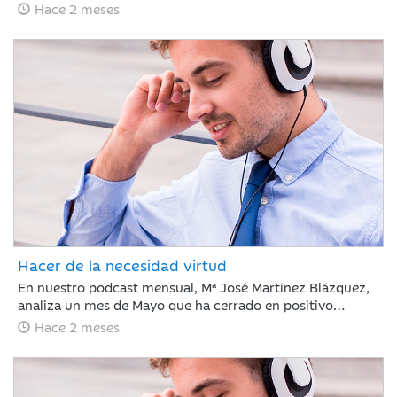
de empleo en EE. UU. ha frenado el optimismo del Nasdaq
Hace 2 meses
con caídas del 5% ante el temor a nuevas subidas de tipos
por la inflación, justo antes del debut de SpaceX. Esta
volatilidad contrasta con la estabilidad del crudo y la
rotación hacia el consumo básico, mientras los inversores
asumen un escenario de endurecimiento monetario.
Hacer de la necesidad virtud
En nuestro podcast mensual, Mª José Martínez Blázquez,
analiza un mes de Mayo que ha cerrado en positivo
impulsado por resultados corporativos y el auge global de
Hace 2 meses
la inteligencia artificial. El petróleo descendió un 19% tras
reducirse la tensión en el estrecho de Ormuz, mientras
que la renta fija mostró recuperación ante la
estabilización de la deuda pública. En este contexto, el