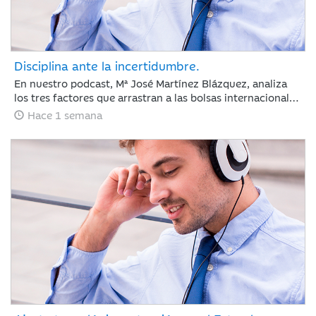
Disciplina ante la incertidumbre.
En nuestro podcast, Mª José Martínez Blázquez, analiza
los tres factores que arrastran a las bolsas internacionales
a su segunda semana de pérdidas: la escalada del
Hace 1 semana
petróleo, las tensiones geopolíticas en Oriente Medio y las
fuertes correcciones en el sector tecnológico tras los
resultados de Alphabet y Tesla. Además, revisa la postura
del BCE con los tipos en el 2,25% y las nuevas tarifas
arancelarias de EE. UU. En un entorno de tipos elevados,
los inversores cambian las reglas: ya no bastan las
promesas, ahora se exige disciplina de inversión y
generación de caja.