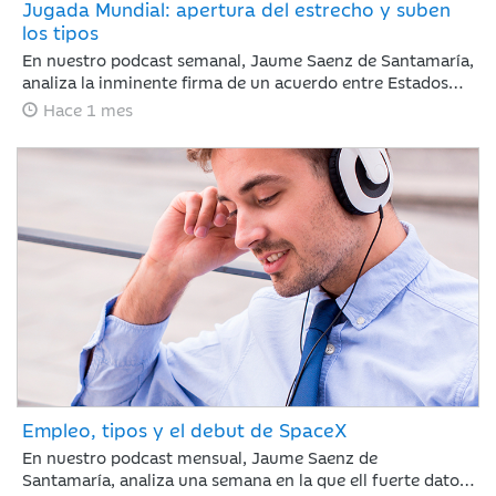
Jugada Mundial: apertura del estrecho y suben
los tipos
En nuestro podcast semanal, Jaume Saenz de Santamaría,
analiza la inminente firma de un acuerdo entre Estados
Unidos e Irán. El acuerdo reduce el riesgo geopolítico y
Hace 1 mes
mejora el tono de mercado, con la reapertura del estrecho
de Ormúz como principal catalizador, una caída del brent
hasta 82 dólares y un comportamiento positivo de la
renta variable, especialmente en Nasdaq. En este
contexto, la atención del inversor se desplaza desde
Oriente Medio hacia la política monetaria, con el BCE
ejecutando una subida de 25 puntos básicos y el foco
puesto ahora en el calendario de próximos movimientos
tanto en Europa como en Estados Unidos.
Empleo, tipos y el debut de SpaceX
En nuestro podcast mensual, Jaume Saenz de
Santamaría, analiza una semana en la que ell fuerte dato