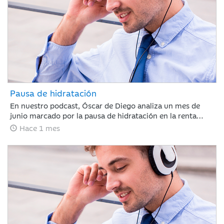
Pausa de hidratación
En nuestro podcast, Óscar de Diego analiza un mes de
junio marcado por la pausa de hidratación en la renta
variable y los avances en renta fija, clave para que Ibercaja
Hace 1 mes
Gestión cierre un primer semestre redondo con todos sus
productos en positivo. De cara al verano, el mercado
recalibrará el escenario atento a la macroeconomía y a la
próxima temporada de resultados.