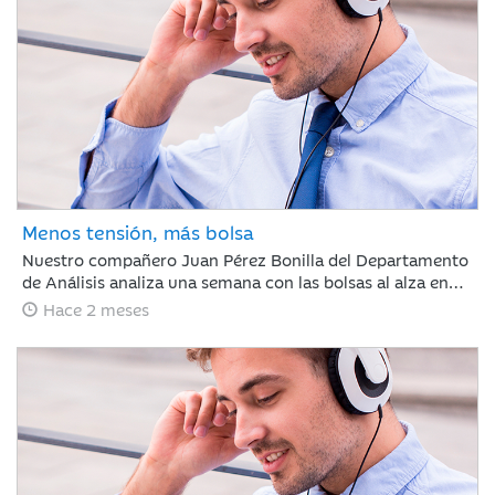
mercado demostró ser caprichoso, haciendo clave ignorar
el ruido a corto plazo.
Menos tensión, más bolsa
Nuestro compañero Juan Pérez Bonilla del Departamento
de Análisis analiza una semana con las bolsas al alza en
Europa y Japón, tras asimilar los resultados récord de
Hace 2 meses
NVIDIA. Las tensiones internacionales se alivian con el
principio de acuerdo entre EE. UU. e Irán, lo que relaja las
curvas de renta fija. Para los próximos días, el foco estará
en la evolución diplomática y los datos clave de inflación
en Europa y EE. UU.