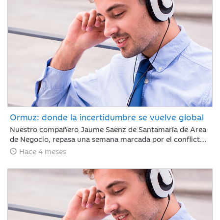
sigue marcada por la guerra de Irán.
Ormuz: donde la incertidumbre se vuelve global
Nuestro compañero Jaume Saenz de Santamaría de Area
de Negocio, repasa una semana marcada por el conflicto,
Irán ha permitido que algunos cargueros de crudo con
Hace 4 meses
bandera de China, India, Turquía o Pakistán crucen el
estrecho de Ormuz, aunque mantiene sus ataques con
drones a objetivos energéticos.