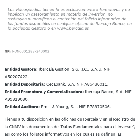
Los vídeos/audios tienen fines exclusivamente informativos y no
implican un asesoramiento en materia de inversión, no
sustituyen ni modifican el contenido del folleto informativo de
los fondos disponibles en cualquier oficina de Ibercaja Banco, en
la Sociedad Gestora o en www.ibercaja.es
NRI:
FON0001288-240002
Entidad Gestora:
Ibercaja Gestión, S.G.I.I.C., S.A.U. NIF
A50207422.
Entidad Depositaria:
Cecabank, S.A. NIF A86436011.
Entidad Promotora y Comercializadora:
Ibercaja Banco, S.A. NIF
A99319030.
Entidad Auditora:
Ernst & Young, S.L. NIF B78970506.
Tienes a tu disposición en las oficinas de Ibercaja y en el Registro de
la CNMV los documentos de "Datos Fundamentales para el Inversor",
así como los folletos informativos en los cuales se definen las