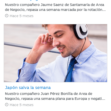
Nuestro compañero Jaume Saenz de Santamaría de Area
de Negocio, repasa una semana marcada por la rotación
sectorial. Los inversores se han centrado en vender “todo
Hace 5 meses
aquello con riesgo de ser disrumpido por la IA”, poniendo
el foco en el software, y en comprar energía,
infraestructura o compañías industriales.
Japón salva la semana
Nuestro compañero Juan Pérez Bonilla de Area de
Negocio, repasa una semana plana para Europa y negativa
para Estados Unidos, en la que la renta variable japonesa
Hace 5 meses
ha destacado, impulsada por la victoria electoral del LPD.