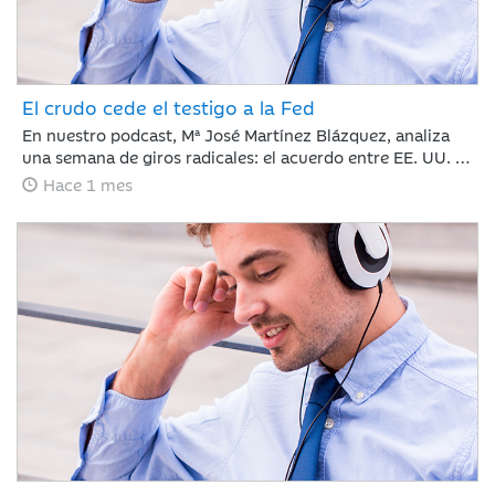
El crudo cede el testigo a la Fed
En nuestro podcast, Mª José Martínez Blázquez, analiza
una semana de giros radicales: el acuerdo entre EE. UU. e
Irán reabre el Estrecho de Ormuz y hunde el petróleo por
Hace 1 mes
debajo de los 80 dólares. Mientras tanto, Kevin Warsh
debuta en la Fed rompiendo el guion con un mensaje duro
y menos explicaciones que promete traer volatilidad.
¿Cómo reaccionan los mercados? Con subidas en Europa
y la Inteligencia Artificial imparable.