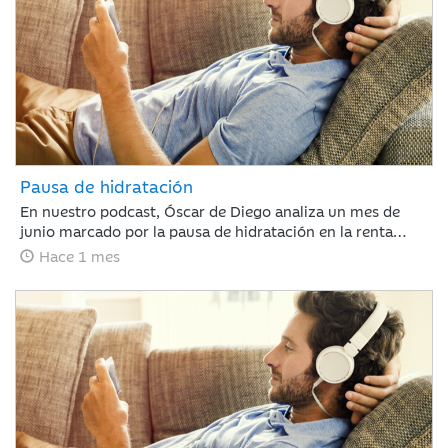
Pausa de hidratación
En nuestro podcast, Óscar de Diego analiza un mes de
junio marcado por la pausa de hidratación en la renta
variable y los avances en renta fija, clave para que Ibercaja
Hace 1 mes
Gestión cierre un primer semestre redondo con todos sus
productos en positivo. De cara al verano, el mercado
recalibrará el escenario atento a la macroeconomía y a la
próxima temporada de resultados.