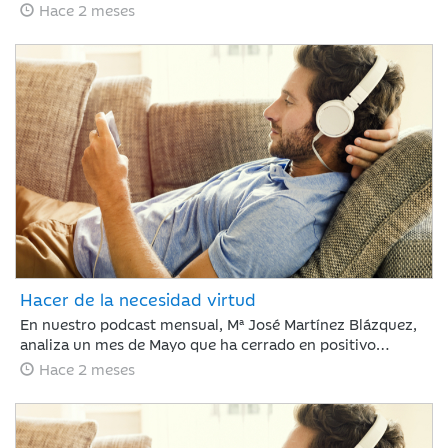
de empleo en EE. UU. ha frenado el optimismo del Nasdaq
Hace 2 meses
con caídas del 5% ante el temor a nuevas subidas de tipos
por la inflación, justo antes del debut de SpaceX. Esta
volatilidad contrasta con la estabilidad del crudo y la
rotación hacia el consumo básico, mientras los inversores
asumen un escenario de endurecimiento monetario.
Hacer de la necesidad virtud
En nuestro podcast mensual, Mª José Martínez Blázquez,
analiza un mes de Mayo que ha cerrado en positivo
impulsado por resultados corporativos y el auge global de
Hace 2 meses
la inteligencia artificial. El petróleo descendió un 19% tras
reducirse la tensión en el estrecho de Ormuz, mientras
que la renta fija mostró recuperación ante la
estabilización de la deuda pública. En este contexto, el