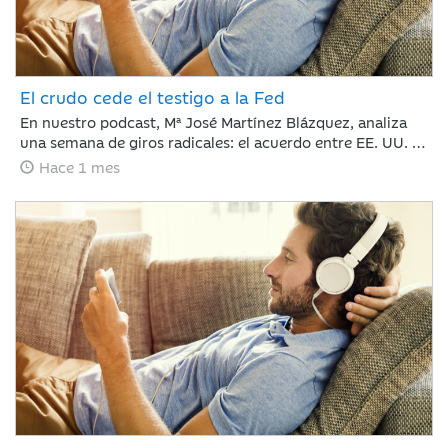
El crudo cede el testigo a la Fed
En nuestro podcast, Mª José Martínez Blázquez, analiza
una semana de giros radicales: el acuerdo entre EE. UU. e
Irán reabre el Estrecho de Ormuz y hunde el petróleo por
Hace 1 mes
debajo de los 80 dólares. Mientras tanto, Kevin Warsh
debuta en la Fed rompiendo el guion con un mensaje duro
y menos explicaciones que promete traer volatilidad.
¿Cómo reaccionan los mercados? Con subidas en Europa
y la Inteligencia Artificial imparable.