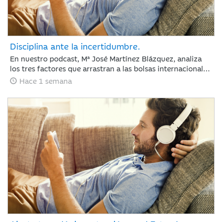
Disciplina ante la incertidumbre.
En nuestro podcast, Mª José Martínez Blázquez, analiza
los tres factores que arrastran a las bolsas internacionales
a su segunda semana de pérdidas: la escalada del
Hace 1 semana
petróleo, las tensiones geopolíticas en Oriente Medio y las
fuertes correcciones en el sector tecnológico tras los
resultados de Alphabet y Tesla. Además, revisa la postura
del BCE con los tipos en el 2,25% y las nuevas tarifas
arancelarias de EE. UU. En un entorno de tipos elevados,
los inversores cambian las reglas: ya no bastan las
promesas, ahora se exige disciplina de inversión y
generación de caja.