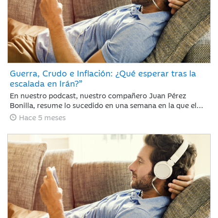
Guerra, Crudo e Inflación: ¿Qué esperar tras la
escalada en Irán?”
En nuestro podcast, nuestro compañero Juan Pérez
Bonilla, resume lo sucedido en una semana en la que el
precio del petróleo ha retrocedido con fuerza después de
Hace 5 meses
alcanzar niveles no vistos desde 2022 y las bolsas se han
dado un respiro tras encadenar sesiones con caídas
generalizadas ante la intensificación del conflicto bélico
de EE. UU. e Israel contra Irán