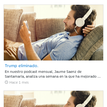
sectores defensivos en las bolsas y ligeros repuntes en
deuda pública. Las actas de la Reserva Federal reforzaron
la atención sobre la inflación, elevando ligeramente las
expectativas de tipos de interés.
Trump eliminado.
En nuestro podcast mensual, Jaume Saenz de
Santamaría, analiza una semana en la que ha mejorado el
sentimiento de mercado por la moderación de la inflación
Hace 1 mes
y la estabilización del crudo, lo que sugiere que el BCE y la
Fed mantendrán los tipos estables en julio. Europa subió
por la banca y Meta sacudió las tecnológicas con dudas
sobre la IA, mientras el mercado mira ya a los resultados
trimestrales.