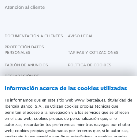
Atención al cliente
DOCUMENTACIÓN A CLIENTES
AVISO LEGAL
PROTECCIÓN DATOS
PERSONALES
TARIFAS Y COTIZACIONES
TABLÓN DE ANUNCIOS
POLÍTICA DE COOKIES
DECLARACIÓN DE
ACCESIBILIDAD
Información acerca de las cookies utilizadas
Te informamos que en este sitio web www.ibercaja.es, titularidad de
Ibercaja Banco, S.A., se utilizan cookies propias técnicas que
Fecha de Edición: 10/08/2026
permiten el acceso a la navegación y a los servicios que se ofrecen
en el sitio web; cookies propias de personalización que, si lo
©Ibercaja Banco, S.A. - IBERCAJA - NIF. A-
autorizas, recordarán tus preferencias mientras navegas por el sitio
web; cookies propias gestionadas por terceros que, si lo autorizas,
99319030 R.M. de Zaragoza (T.3865. F.1.
analizarán tu navegación con fines estadísticos; y cookies propias