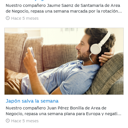
Nuestro compañero Jaume Saenz de Santamaría de Area
de Negocio, repasa una semana marcada por la rotación
sectorial. Los inversores se han centrado en vender “todo
Hace 5 meses
aquello con riesgo de ser disrumpido por la IA”, poniendo
el foco en el software, y en comprar energía,
infraestructura o compañías industriales.
Japón salva la semana
Nuestro compañero Juan Pérez Bonilla de Area de
Negocio, repasa una semana plana para Europa y negativa
para Estados Unidos, en la que la renta variable japonesa
Hace 5 meses
ha destacado, impulsada por la victoria electoral del LPD.