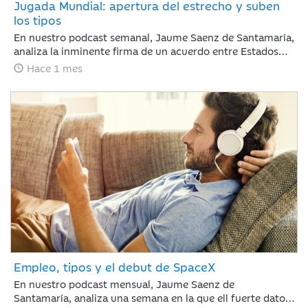
Jugada Mundial: apertura del estrecho y suben
los tipos
En nuestro podcast semanal, Jaume Saenz de Santamaría,
analiza la inminente firma de un acuerdo entre Estados
Unidos e Irán. El acuerdo reduce el riesgo geopolítico y
Hace 1 mes
mejora el tono de mercado, con la reapertura del estrecho
de Ormúz como principal catalizador, una caída del brent
hasta 82 dólares y un comportamiento positivo de la
renta variable, especialmente en Nasdaq. En este
contexto, la atención del inversor se desplaza desde
Oriente Medio hacia la política monetaria, con el BCE
ejecutando una subida de 25 puntos básicos y el foco
puesto ahora en el calendario de próximos movimientos
tanto en Europa como en Estados Unidos.
Empleo, tipos y el debut de SpaceX
En nuestro podcast mensual, Jaume Saenz de
Santamaría, analiza una semana en la que ell fuerte dato