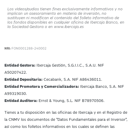
Los vídeos/audios tienen fines exclusivamente informativos y no
implican un asesoramiento en materia de inversión, no
sustituyen ni modifican el contenido del folleto informativo de
los fondos disponibles en cualquier oficina de Ibercaja Banco, en
la Sociedad Gestora o en www.ibercaja.es
NRI:
FON0001288-240002
Entidad Gestora:
Ibercaja Gestión, S.G.I.I.C., S.A.U. NIF
A50207422.
Entidad Depositaria:
Cecabank, S.A. NIF A86436011.
Entidad Promotora y Comercializadora:
Ibercaja Banco, S.A. NIF
A99319030.
Entidad Auditora:
Ernst & Young, S.L. NIF B78970506.
Tienes a tu disposición en las oficinas de Ibercaja y en el Registro de
la CNMV los documentos de "Datos Fundamentales para el Inversor",
así como los folletos informativos en los cuales se definen las