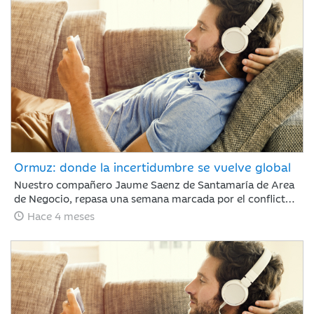
sigue marcada por la guerra de Irán.
Ormuz: donde la incertidumbre se vuelve global
Nuestro compañero Jaume Saenz de Santamaría de Area
de Negocio, repasa una semana marcada por el conflicto,
Irán ha permitido que algunos cargueros de crudo con
Hace 4 meses
bandera de China, India, Turquía o Pakistán crucen el
estrecho de Ormuz, aunque mantiene sus ataques con
drones a objetivos energéticos.