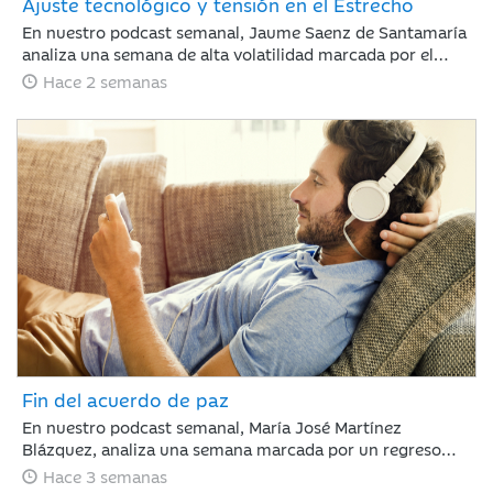
Ajuste tecnológico y tensión en el Estrecho
En nuestro podcast semanal, Jaume Saenz de Santamaría
analiza una semana de alta volatilidad marcada por el
repunte del crudo Brent cerca de los 90 dólares tras
Hace 2 semanas
tensiones en Ormuz y dudas sobre la rentabilidad de la
inteligencia artificial. A pesar de este panorama, la banca
estadounidense supera las expectativas de resultados y la
inflación en EE. UU. muestra signos de moderación.
Fin del acuerdo de paz
En nuestro podcast semanal, María José Martínez
Blázquez, analiza una semana marcada por un regreso
inesperado de la tensión geopolítica frente a la que los
Hace 3 semanas
mercados reaccionaron con relativa calma: rotación hacia