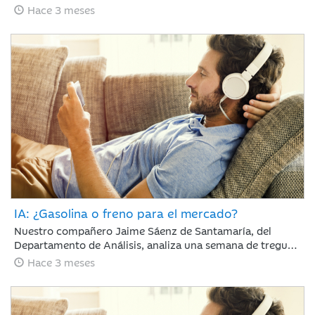
65 días con el estrecho de Ormuz cerrado y la tensión en
Hace 3 meses
vilo; sin embargo, los mercados parecen ignorar el
bloqueo, recuperando en abril gran parte del terreno
perdido en marzo.
IA: ¿Gasolina o freno para el mercado?
Nuestro compañero Jaime Sáenz de Santamaría, del
Departamento de Análisis, analiza una semana de tregua
geopolítica en la que, pese a la falta de avances en las
Hace 3 meses
negociaciones, la calma se mantiene y los resultados
empresariales retoman el protagonismo en las bolsas.