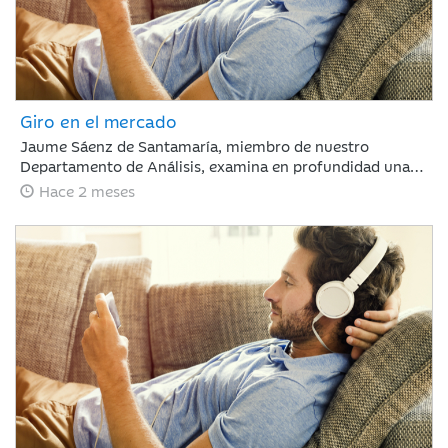
Giro en el mercado
Jaume Sáenz de Santamaría, miembro de nuestro
Departamento de Análisis, examina en profundidad una
semana compleja para los inversores. Tras un mes de
Hace 2 meses
marcada euforia, los mercados afrontan ahora una fase
de ligeras caídas y repunte de la volatilidad, un escenario
condicionado por la ausencia de avances comerciales
significativos entre EE. UU. y China, la firme postura de
Pekín respecto a Taiwán y la preocupante prolongación
del conflicto en Oriente Medio, factores que obligan a
evaluar con cautela las dinámicas macroeconómicas
globales.