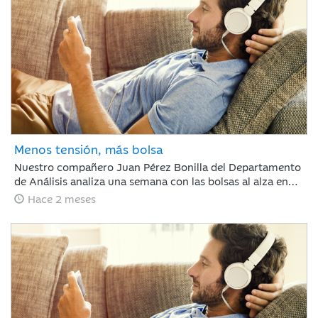
mercado demostró ser caprichoso, haciendo clave ignorar
el ruido a corto plazo.
Menos tensión, más bolsa
Nuestro compañero Juan Pérez Bonilla del Departamento
de Análisis analiza una semana con las bolsas al alza en
Europa y Japón, tras asimilar los resultados récord de
Hace 2 meses
NVIDIA. Las tensiones internacionales se alivian con el
principio de acuerdo entre EE. UU. e Irán, lo que relaja las
curvas de renta fija. Para los próximos días, el foco estará
en la evolución diplomática y los datos clave de inflación
en Europa y EE. UU.