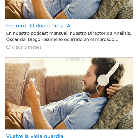
Febrero: El duelo de la IA
En nuestro podcast mensual, nuestro Director de Análisis,
Óscar del Diego resume lo ocurrido en el mercado
financiero durante un mes, en el que la IA ha centrado el
Hace 5 meses
debate, con ganadores, pero también con perdedores. La
rotación fuera de EE. UU. continúa y si te has despistado,
te la has perdido.
Vuelve la vieja guardia