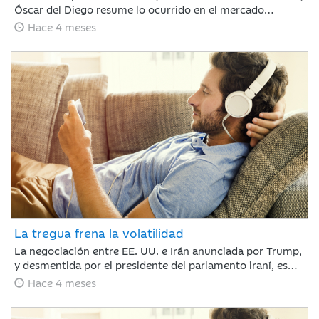
Óscar del Diego resume lo ocurrido en el mercado
financiero durante un mes, en el que el conflicto de Irán
Hace 4 meses
ha cambiado el rumbo de lo que hasta febrero era un
buen año para los mercados financieros.
La tregua frena la volatilidad
La negociación entre EE. UU. e Irán anunciada por Trump,
y desmentida por el presidente del parlamento iraní, es
suficiente para calmar a los mercados y romper la racha
Hace 4 meses
de caídas. Nuestro compañero Jaume Saenz de
Santamaría de Area de Negocio, repasa una semana que