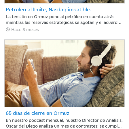
Petróleo al límite, Nasdaq imbatible.
La tensión en Ormuz pone al petróleo en cuenta atrás
mientras las reservas estratégicas se agotan y el acuerdo
con Irán se resiste. Jaime Sáenz de Santamaría, del
Hace 3 meses
Departamento de Análisis, analiza una semana marcada
por el pulso energético y la resiliencia de unas bolsas
impulsadas por los resultados tecnológicos.
65 días de cierre en Ormuz
En nuestro podcast mensual, nuestro Director de Análisis,
Óscar del Diego analiza un mes de contrastes: se cumplen