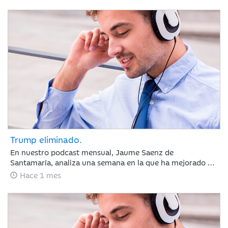
sectores defensivos en las bolsas y ligeros repuntes en
deuda pública. Las actas de la Reserva Federal reforzaron
la atención sobre la inflación, elevando ligeramente las
expectativas de tipos de interés.
Trump eliminado.
En nuestro podcast mensual, Jaume Saenz de
Santamaría, analiza una semana en la que ha mejorado el
sentimiento de mercado por la moderación de la inflación
Hace 1 mes
y la estabilización del crudo, lo que sugiere que el BCE y la
Fed mantendrán los tipos estables en julio. Europa subió
por la banca y Meta sacudió las tecnológicas con dudas
sobre la IA, mientras el mercado mira ya a los resultados
trimestrales.