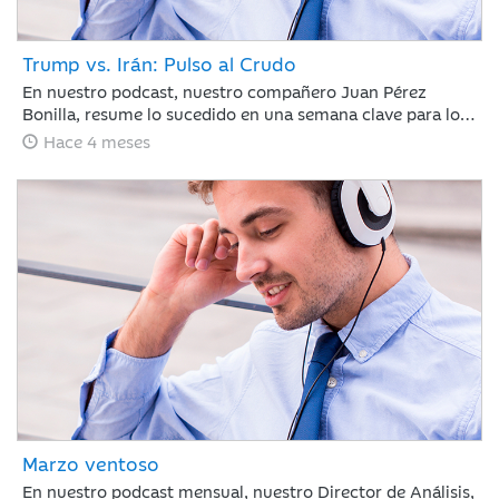
Trump vs. Irán: Pulso al Crudo
En nuestro podcast, nuestro compañero Juan Pérez
Bonilla, resume lo sucedido en una semana clave para los
mercados en la que Trump ha vuelto a retrasar el
Hace 4 meses
ultimátum a Irán, bajo la amenaza de atacar la
infraestructura energética iraní para llevar al país a la
“edad de piedra” si no se reabre el estrecho de Ormuz
antes del martes por la noche.
Marzo ventoso
En nuestro podcast mensual, nuestro Director de Análisis,