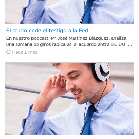
El crudo cede el testigo a la Fed
En nuestro podcast, Mª José Martínez Blázquez, analiza
una semana de giros radicales: el acuerdo entre EE. UU. e
Irán reabre el Estrecho de Ormuz y hunde el petróleo por
Hace 1 mes
debajo de los 80 dólares. Mientras tanto, Kevin Warsh
debuta en la Fed rompiendo el guion con un mensaje duro
y menos explicaciones que promete traer volatilidad.
¿Cómo reaccionan los mercados? Con subidas en Europa
y la Inteligencia Artificial imparable.