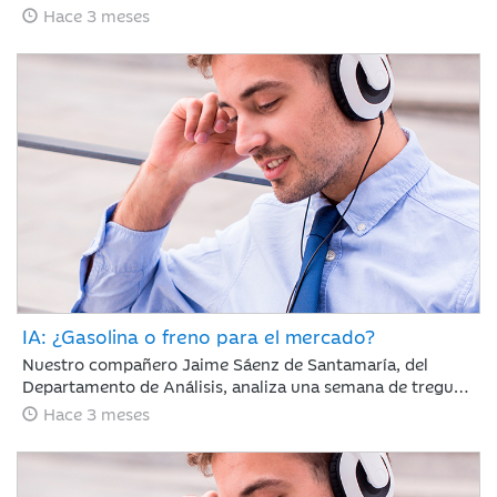
65 días con el estrecho de Ormuz cerrado y la tensión en
Hace 3 meses
vilo; sin embargo, los mercados parecen ignorar el
bloqueo, recuperando en abril gran parte del terreno
perdido en marzo.
IA: ¿Gasolina o freno para el mercado?
Nuestro compañero Jaime Sáenz de Santamaría, del
Departamento de Análisis, analiza una semana de tregua
geopolítica en la que, pese a la falta de avances en las
Hace 3 meses
negociaciones, la calma se mantiene y los resultados
empresariales retoman el protagonismo en las bolsas.