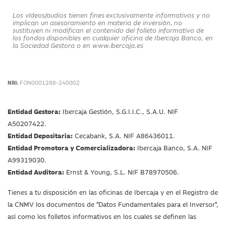
Los vídeos/audios tienen fines exclusivamente informativos y no
implican un asesoramiento en materia de inversión, no
sustituyen ni modifican el contenido del folleto informativo de
los fondos disponibles en cualquier oficina de Ibercaja Banco, en
la Sociedad Gestora o en www.ibercaja.es
NRI:
FON0001288-240002
Entidad Gestora:
Ibercaja Gestión, S.G.I.I.C., S.A.U. NIF
A50207422.
Entidad Depositaria:
Cecabank, S.A. NIF A86436011.
Entidad Promotora y Comercializadora:
Ibercaja Banco, S.A. NIF
A99319030.
Entidad Auditora:
Ernst & Young, S.L. NIF B78970506.
Tienes a tu disposición en las oficinas de Ibercaja y en el Registro de
la CNMV los documentos de "Datos Fundamentales para el Inversor",
así como los folletos informativos en los cuales se definen las