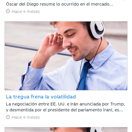
Óscar del Diego resume lo ocurrido en el mercado
financiero durante un mes, en el que el conflicto de Irán
Hace 4 meses
ha cambiado el rumbo de lo que hasta febrero era un
buen año para los mercados financieros.
La tregua frena la volatilidad
La negociación entre EE. UU. e Irán anunciada por Trump,
y desmentida por el presidente del parlamento iraní, es
suficiente para calmar a los mercados y romper la racha
Hace 4 meses
de caídas. Nuestro compañero Jaume Saenz de
Santamaría de Area de Negocio, repasa una semana que