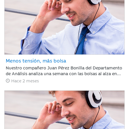
mercado demostró ser caprichoso, haciendo clave ignorar
el ruido a corto plazo.
Menos tensión, más bolsa
Nuestro compañero Juan Pérez Bonilla del Departamento
de Análisis analiza una semana con las bolsas al alza en
Europa y Japón, tras asimilar los resultados récord de
Hace 2 meses
NVIDIA. Las tensiones internacionales se alivian con el
principio de acuerdo entre EE. UU. e Irán, lo que relaja las
curvas de renta fija. Para los próximos días, el foco estará
en la evolución diplomática y los datos clave de inflación
en Europa y EE. UU.