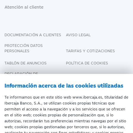
Atención al cliente
DOCUMENTACIÓN A CLIENTES
AVISO LEGAL
PROTECCIÓN DATOS
PERSONALES
TARIFAS Y COTIZACIONES
TABLÓN DE ANUNCIOS
POLÍTICA DE COOKIES
DECLARACIÓN DE
ACCESIBILIDAD
Información acerca de las cookies utilizadas
Te informamos que en este sitio web www.ibercaja.es, titularidad de
Ibercaja Banco, S.A., se utilizan cookies propias técnicas que
Fecha de Edición: 07/08/2026
permiten el acceso a la navegación y a los servicios que se ofrecen
en el sitio web; cookies propias de personalización que, si lo
©Ibercaja Banco, S.A. - IBERCAJA - NIF. A-
autorizas, recordarán tus preferencias mientras navegas por el sitio
web; cookies propias gestionadas por terceros que, si lo autorizas,
99319030 R.M. de Zaragoza (T.3865. F.1.
analizarán tu navegación con fines estadísticos; y cookies propias