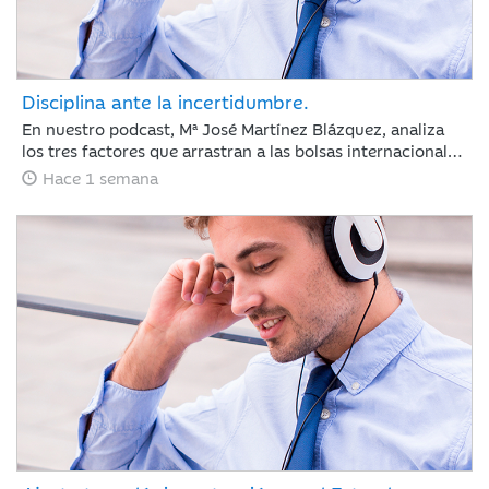
Disciplina ante la incertidumbre.
En nuestro podcast, Mª José Martínez Blázquez, analiza
los tres factores que arrastran a las bolsas internacionales
a su segunda semana de pérdidas: la escalada del
Hace 1 semana
petróleo, las tensiones geopolíticas en Oriente Medio y las
fuertes correcciones en el sector tecnológico tras los
resultados de Alphabet y Tesla. Además, revisa la postura
del BCE con los tipos en el 2,25% y las nuevas tarifas
arancelarias de EE. UU. En un entorno de tipos elevados,
los inversores cambian las reglas: ya no bastan las
promesas, ahora se exige disciplina de inversión y
generación de caja.