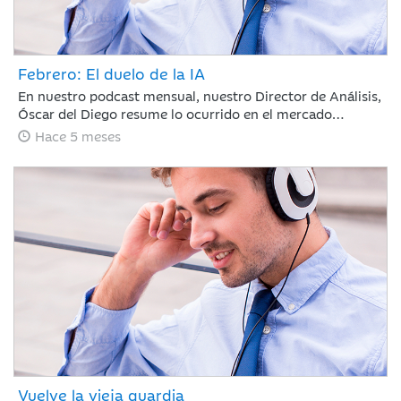
Febrero: El duelo de la IA
En nuestro podcast mensual, nuestro Director de Análisis,
Óscar del Diego resume lo ocurrido en el mercado
financiero durante un mes, en el que la IA ha centrado el
Hace 5 meses
debate, con ganadores, pero también con perdedores. La
rotación fuera de EE. UU. continúa y si te has despistado,
te la has perdido.
Vuelve la vieja guardia