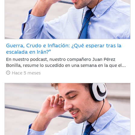
Guerra, Crudo e Inflación: ¿Qué esperar tras la
escalada en Irán?”
En nuestro podcast, nuestro compañero Juan Pérez
Bonilla, resume lo sucedido en una semana en la que el
precio del petróleo ha retrocedido con fuerza después de
Hace 5 meses
alcanzar niveles no vistos desde 2022 y las bolsas se han
dado un respiro tras encadenar sesiones con caídas
generalizadas ante la intensificación del conflicto bélico
de EE. UU. e Israel contra Irán