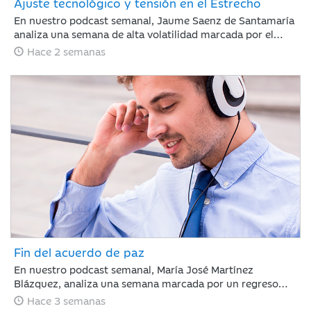
Ajuste tecnológico y tensión en el Estrecho
En nuestro podcast semanal, Jaume Saenz de Santamaría
analiza una semana de alta volatilidad marcada por el
repunte del crudo Brent cerca de los 90 dólares tras
Hace 2 semanas
tensiones en Ormuz y dudas sobre la rentabilidad de la
inteligencia artificial. A pesar de este panorama, la banca
estadounidense supera las expectativas de resultados y la
inflación en EE. UU. muestra signos de moderación.
Fin del acuerdo de paz
En nuestro podcast semanal, María José Martínez
Blázquez, analiza una semana marcada por un regreso
inesperado de la tensión geopolítica frente a la que los
Hace 3 semanas
mercados reaccionaron con relativa calma: rotación hacia