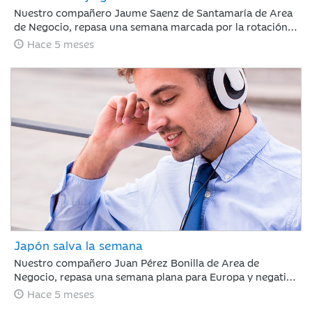
Nuestro compañero Jaume Saenz de Santamaría de Area
de Negocio, repasa una semana marcada por la rotación
sectorial. Los inversores se han centrado en vender “todo
Hace 5 meses
aquello con riesgo de ser disrumpido por la IA”, poniendo
el foco en el software, y en comprar energía,
infraestructura o compañías industriales.
Japón salva la semana
Nuestro compañero Juan Pérez Bonilla de Area de
Negocio, repasa una semana plana para Europa y negativa
para Estados Unidos, en la que la renta variable japonesa
Hace 5 meses
ha destacado, impulsada por la victoria electoral del LPD.