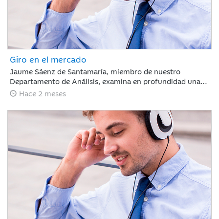
Giro en el mercado
Jaume Sáenz de Santamaría, miembro de nuestro
Departamento de Análisis, examina en profundidad una
semana compleja para los inversores. Tras un mes de
Hace 2 meses
marcada euforia, los mercados afrontan ahora una fase
de ligeras caídas y repunte de la volatilidad, un escenario
condicionado por la ausencia de avances comerciales
significativos entre EE. UU. y China, la firme postura de
Pekín respecto a Taiwán y la preocupante prolongación
del conflicto en Oriente Medio, factores que obligan a
evaluar con cautela las dinámicas macroeconómicas
globales.