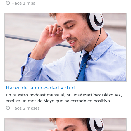
de empleo en EE. UU. ha frenado el optimismo del Nasdaq
Hace 1 mes
con caídas del 5% ante el temor a nuevas subidas de tipos
por la inflación, justo antes del debut de SpaceX. Esta
volatilidad contrasta con la estabilidad del crudo y la
rotación hacia el consumo básico, mientras los inversores
asumen un escenario de endurecimiento monetario.
Hacer de la necesidad virtud
En nuestro podcast mensual, Mª José Martínez Blázquez,
analiza un mes de Mayo que ha cerrado en positivo
impulsado por resultados corporativos y el auge global de
Hace 2 meses
la inteligencia artificial. El petróleo descendió un 19% tras
reducirse la tensión en el estrecho de Ormuz, mientras
que la renta fija mostró recuperación ante la
estabilización de la deuda pública. En este contexto, el