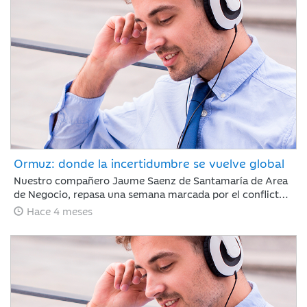
sigue marcada por la guerra de Irán.
Ormuz: donde la incertidumbre se vuelve global
Nuestro compañero Jaume Saenz de Santamaría de Area
de Negocio, repasa una semana marcada por el conflicto,
Irán ha permitido que algunos cargueros de crudo con
Hace 4 meses
bandera de China, India, Turquía o Pakistán crucen el
estrecho de Ormuz, aunque mantiene sus ataques con
drones a objetivos energéticos.