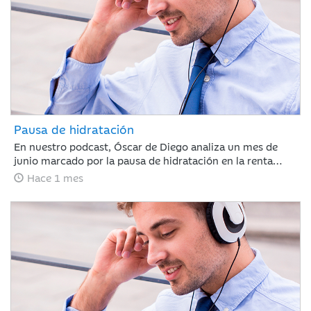
Pausa de hidratación
En nuestro podcast, Óscar de Diego analiza un mes de
junio marcado por la pausa de hidratación en la renta
variable y los avances en renta fija, clave para que Ibercaja
Hace 1 mes
Gestión cierre un primer semestre redondo con todos sus
productos en positivo. De cara al verano, el mercado
recalibrará el escenario atento a la macroeconomía y a la
próxima temporada de resultados.