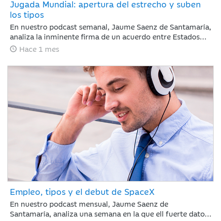
Jugada Mundial: apertura del estrecho y suben
los tipos
En nuestro podcast semanal, Jaume Saenz de Santamaría,
analiza la inminente firma de un acuerdo entre Estados
Unidos e Irán. El acuerdo reduce el riesgo geopolítico y
Hace 1 mes
mejora el tono de mercado, con la reapertura del estrecho
de Ormúz como principal catalizador, una caída del brent
hasta 82 dólares y un comportamiento positivo de la
renta variable, especialmente en Nasdaq. En este
contexto, la atención del inversor se desplaza desde
Oriente Medio hacia la política monetaria, con el BCE
ejecutando una subida de 25 puntos básicos y el foco
puesto ahora en el calendario de próximos movimientos
tanto en Europa como en Estados Unidos.
Empleo, tipos y el debut de SpaceX
En nuestro podcast mensual, Jaume Saenz de
Santamaría, analiza una semana en la que ell fuerte dato