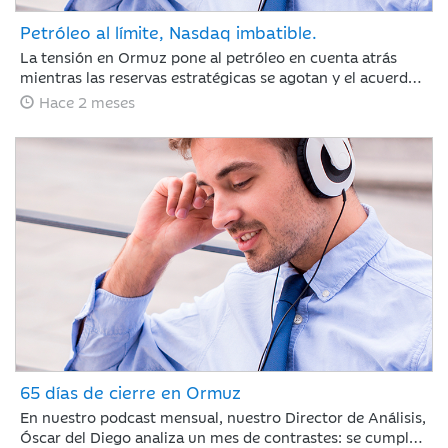
Petróleo al límite, Nasdaq imbatible.
La tensión en Ormuz pone al petróleo en cuenta atrás
mientras las reservas estratégicas se agotan y el acuerdo
con Irán se resiste. Jaime Sáenz de Santamaría, del
Hace 2 meses
Departamento de Análisis, analiza una semana marcada
por el pulso energético y la resiliencia de unas bolsas
impulsadas por los resultados tecnológicos.
65 días de cierre en Ormuz
En nuestro podcast mensual, nuestro Director de Análisis,
Óscar del Diego analiza un mes de contrastes: se cumplen