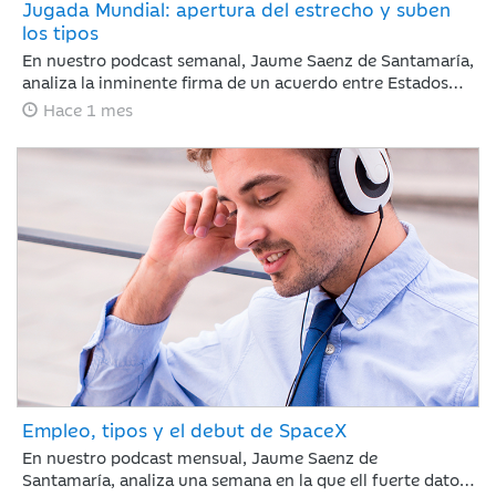
Jugada Mundial: apertura del estrecho y suben
los tipos
En nuestro podcast semanal, Jaume Saenz de Santamaría,
analiza la inminente firma de un acuerdo entre Estados
Unidos e Irán. El acuerdo reduce el riesgo geopolítico y
Hace 1 mes
mejora el tono de mercado, con la reapertura del estrecho
de Ormúz como principal catalizador, una caída del brent
hasta 82 dólares y un comportamiento positivo de la
renta variable, especialmente en Nasdaq. En este
contexto, la atención del inversor se desplaza desde
Oriente Medio hacia la política monetaria, con el BCE
ejecutando una subida de 25 puntos básicos y el foco
puesto ahora en el calendario de próximos movimientos
tanto en Europa como en Estados Unidos.
Empleo, tipos y el debut de SpaceX
En nuestro podcast mensual, Jaume Saenz de
Santamaría, analiza una semana en la que ell fuerte dato