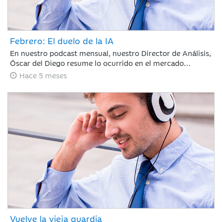
Febrero: El duelo de la IA
En nuestro podcast mensual, nuestro Director de Análisis,
Óscar del Diego resume lo ocurrido en el mercado
financiero durante un mes, en el que la IA ha centrado el
Hace 5 meses
debate, con ganadores, pero también con perdedores. La
rotación fuera de EE. UU. continúa y si te has despistado,
te la has perdido.
Vuelve la vieja guardia