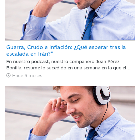
Guerra, Crudo e Inflación: ¿Qué esperar tras la
escalada en Irán?”
En nuestro podcast, nuestro compañero Juan Pérez
Bonilla, resume lo sucedido en una semana en la que el
precio del petróleo ha retrocedido con fuerza después de
Hace 5 meses
alcanzar niveles no vistos desde 2022 y las bolsas se han
dado un respiro tras encadenar sesiones con caídas
generalizadas ante la intensificación del conflicto bélico
de EE. UU. e Israel contra Irán