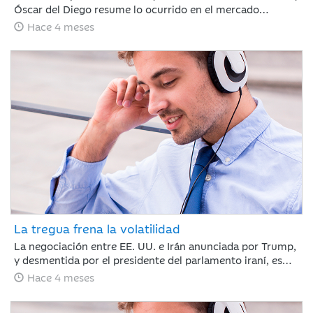
Óscar del Diego resume lo ocurrido en el mercado
financiero durante un mes, en el que el conflicto de Irán
Hace 4 meses
ha cambiado el rumbo de lo que hasta febrero era un
buen año para los mercados financieros.
La tregua frena la volatilidad
La negociación entre EE. UU. e Irán anunciada por Trump,
y desmentida por el presidente del parlamento iraní, es
suficiente para calmar a los mercados y romper la racha
Hace 4 meses
de caídas. Nuestro compañero Jaume Saenz de
Santamaría de Area de Negocio, repasa una semana que