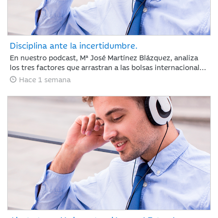
Disciplina ante la incertidumbre.
En nuestro podcast, Mª José Martínez Blázquez, analiza
los tres factores que arrastran a las bolsas internacionales
a su segunda semana de pérdidas: la escalada del
Hace 1 semana
petróleo, las tensiones geopolíticas en Oriente Medio y las
fuertes correcciones en el sector tecnológico tras los
resultados de Alphabet y Tesla. Además, revisa la postura
del BCE con los tipos en el 2,25% y las nuevas tarifas
arancelarias de EE. UU. En un entorno de tipos elevados,
los inversores cambian las reglas: ya no bastan las
promesas, ahora se exige disciplina de inversión y
generación de caja.