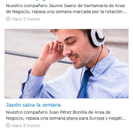
Nuestro compañero Jaume Saenz de Santamaría de Area
de Negocio, repasa una semana marcada por la rotación
sectorial. Los inversores se han centrado en vender “todo
Hace 5 meses
aquello con riesgo de ser disrumpido por la IA”, poniendo
el foco en el software, y en comprar energía,
infraestructura o compañías industriales.
Japón salva la semana
Nuestro compañero Juan Pérez Bonilla de Area de
Negocio, repasa una semana plana para Europa y negativa
para Estados Unidos, en la que la renta variable japonesa
Hace 5 meses
ha destacado, impulsada por la victoria electoral del LPD.