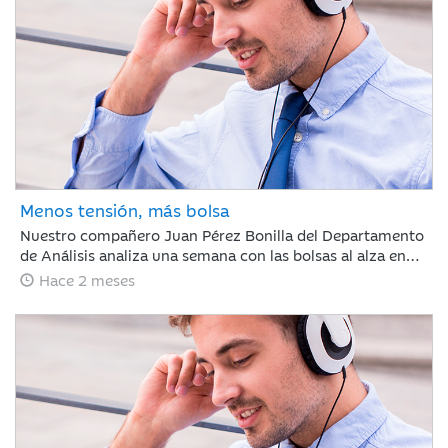
mercado demostró ser caprichoso, haciendo clave ignorar
el ruido a corto plazo.
Menos tensión, más bolsa
Nuestro compañero Juan Pérez Bonilla del Departamento
de Análisis analiza una semana con las bolsas al alza en
Europa y Japón, tras asimilar los resultados récord de
Hace 2 meses
NVIDIA. Las tensiones internacionales se alivian con el
principio de acuerdo entre EE. UU. e Irán, lo que relaja las
curvas de renta fija. Para los próximos días, el foco estará
en la evolución diplomática y los datos clave de inflación
en Europa y EE. UU.