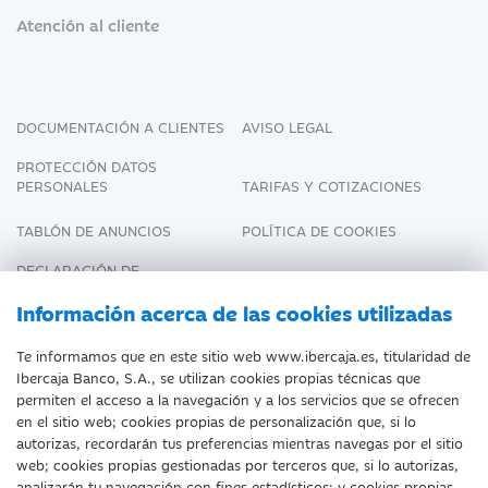
Atención al cliente
DOCUMENTACIÓN A CLIENTES
AVISO LEGAL
PROTECCIÓN DATOS
PERSONALES
TARIFAS Y COTIZACIONES
TABLÓN DE ANUNCIOS
POLÍTICA DE COOKIES
DECLARACIÓN DE
ACCESIBILIDAD
Información acerca de las cookies utilizadas
Te informamos que en este sitio web www.ibercaja.es, titularidad de
Ibercaja Banco, S.A., se utilizan cookies propias técnicas que
Fecha de Edición: 09/08/2026
permiten el acceso a la navegación y a los servicios que se ofrecen
en el sitio web; cookies propias de personalización que, si lo
©Ibercaja Banco, S.A. - IBERCAJA - NIF. A-
autorizas, recordarán tus preferencias mientras navegas por el sitio
web; cookies propias gestionadas por terceros que, si lo autorizas,
99319030 R.M. de Zaragoza (T.3865. F.1.
analizarán tu navegación con fines estadísticos; y cookies propias