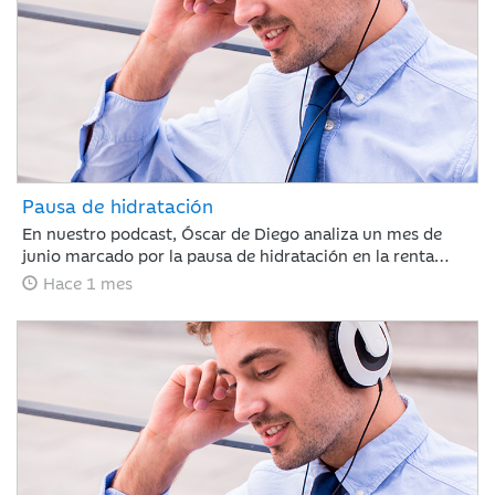
Pausa de hidratación
En nuestro podcast, Óscar de Diego analiza un mes de
junio marcado por la pausa de hidratación en la renta
variable y los avances en renta fija, clave para que Ibercaja
Hace 1 mes
Gestión cierre un primer semestre redondo con todos sus
productos en positivo. De cara al verano, el mercado
recalibrará el escenario atento a la macroeconomía y a la
próxima temporada de resultados.