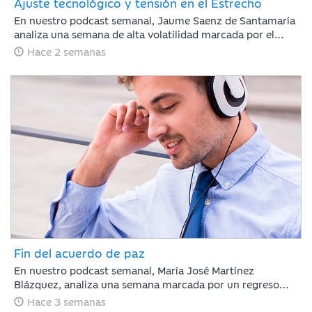
Ajuste tecnológico y tensión en el Estrecho
En nuestro podcast semanal, Jaume Saenz de Santamaría
analiza una semana de alta volatilidad marcada por el
repunte del crudo Brent cerca de los 90 dólares tras
Hace 2 semanas
tensiones en Ormuz y dudas sobre la rentabilidad de la
inteligencia artificial. A pesar de este panorama, la banca
estadounidense supera las expectativas de resultados y la
inflación en EE. UU. muestra signos de moderación.
Fin del acuerdo de paz
En nuestro podcast semanal, María José Martínez
Blázquez, analiza una semana marcada por un regreso
inesperado de la tensión geopolítica frente a la que los
Hace 3 semanas
mercados reaccionaron con relativa calma: rotación hacia