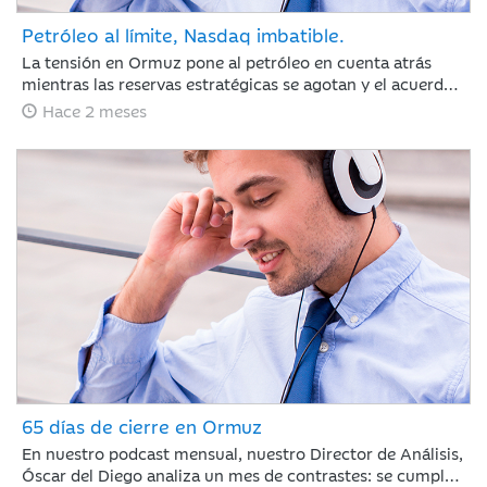
Petróleo al límite, Nasdaq imbatible.
La tensión en Ormuz pone al petróleo en cuenta atrás
mientras las reservas estratégicas se agotan y el acuerdo
con Irán se resiste. Jaime Sáenz de Santamaría, del
Hace 2 meses
Departamento de Análisis, analiza una semana marcada
por el pulso energético y la resiliencia de unas bolsas
impulsadas por los resultados tecnológicos.
65 días de cierre en Ormuz
En nuestro podcast mensual, nuestro Director de Análisis,
Óscar del Diego analiza un mes de contrastes: se cumplen