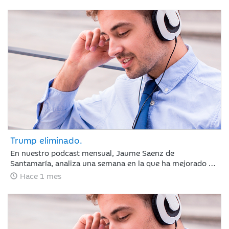
sectores defensivos en las bolsas y ligeros repuntes en
deuda pública. Las actas de la Reserva Federal reforzaron
la atención sobre la inflación, elevando ligeramente las
expectativas de tipos de interés.
Trump eliminado.
En nuestro podcast mensual, Jaume Saenz de
Santamaría, analiza una semana en la que ha mejorado el
sentimiento de mercado por la moderación de la inflación
Hace 1 mes
y la estabilización del crudo, lo que sugiere que el BCE y la
Fed mantendrán los tipos estables en julio. Europa subió
por la banca y Meta sacudió las tecnológicas con dudas
sobre la IA, mientras el mercado mira ya a los resultados
trimestrales.