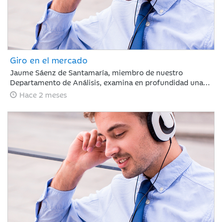
Giro en el mercado
Jaume Sáenz de Santamaría, miembro de nuestro
Departamento de Análisis, examina en profundidad una
semana compleja para los inversores. Tras un mes de
Hace 2 meses
marcada euforia, los mercados afrontan ahora una fase
de ligeras caídas y repunte de la volatilidad, un escenario
condicionado por la ausencia de avances comerciales
significativos entre EE. UU. y China, la firme postura de
Pekín respecto a Taiwán y la preocupante prolongación
del conflicto en Oriente Medio, factores que obligan a
evaluar con cautela las dinámicas macroeconómicas
globales.