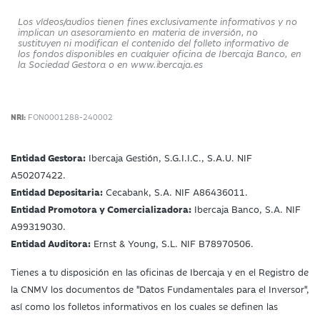
Los vídeos/audios tienen fines exclusivamente informativos y no
implican un asesoramiento en materia de inversión, no
sustituyen ni modifican el contenido del folleto informativo de
los fondos disponibles en cualquier oficina de Ibercaja Banco, en
la Sociedad Gestora o en www.ibercaja.es
NRI:
FON0001288-240002
Entidad Gestora:
Ibercaja Gestión, S.G.I.I.C., S.A.U. NIF
A50207422.
Entidad Depositaria:
Cecabank, S.A. NIF A86436011.
Entidad Promotora y Comercializadora:
Ibercaja Banco, S.A. NIF
A99319030.
Entidad Auditora:
Ernst & Young, S.L. NIF B78970506.
Tienes a tu disposición en las oficinas de Ibercaja y en el Registro de
la CNMV los documentos de "Datos Fundamentales para el Inversor",
así como los folletos informativos en los cuales se definen las