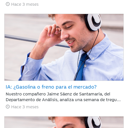
65 días con el estrecho de Ormuz cerrado y la tensión en
Hace 3 meses
vilo; sin embargo, los mercados parecen ignorar el
bloqueo, recuperando en abril gran parte del terreno
perdido en marzo.
IA: ¿Gasolina o freno para el mercado?
Nuestro compañero Jaime Sáenz de Santamaría, del
Departamento de Análisis, analiza una semana de tregua
geopolítica en la que, pese a la falta de avances en las
Hace 3 meses
negociaciones, la calma se mantiene y los resultados
empresariales retoman el protagonismo en las bolsas.