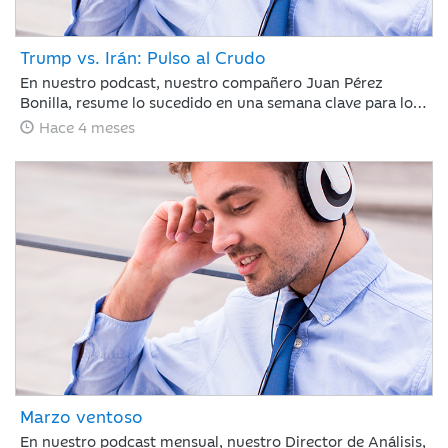
Trump vs. Irán: Pulso al Crudo
En nuestro podcast, nuestro compañero Juan Pérez
Bonilla, resume lo sucedido en una semana clave para los
mercados en la que Trump ha vuelto a retrasar el
Hace 4 meses
ultimátum a Irán, bajo la amenaza de atacar la
infraestructura energética iraní para llevar al país a la
“edad de piedra” si no se reabre el estrecho de Ormuz
antes del martes por la noche.
Marzo ventoso
En nuestro podcast mensual, nuestro Director de Análisis,