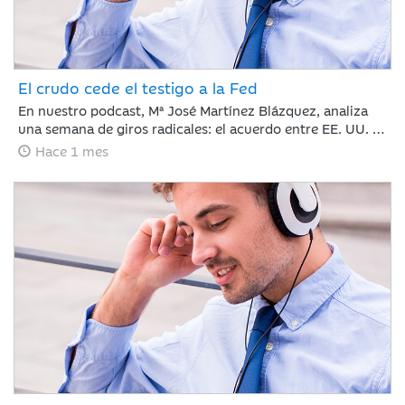
El crudo cede el testigo a la Fed
En nuestro podcast, Mª José Martínez Blázquez, analiza
una semana de giros radicales: el acuerdo entre EE. UU. e
Irán reabre el Estrecho de Ormuz y hunde el petróleo por
Hace 1 mes
debajo de los 80 dólares. Mientras tanto, Kevin Warsh
debuta en la Fed rompiendo el guion con un mensaje duro
y menos explicaciones que promete traer volatilidad.
¿Cómo reaccionan los mercados? Con subidas en Europa
y la Inteligencia Artificial imparable.