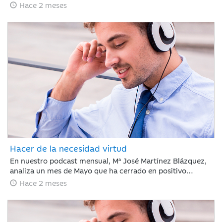
de empleo en EE. UU. ha frenado el optimismo del Nasdaq
Hace 2 meses
con caídas del 5% ante el temor a nuevas subidas de tipos
por la inflación, justo antes del debut de SpaceX. Esta
volatilidad contrasta con la estabilidad del crudo y la
rotación hacia el consumo básico, mientras los inversores
asumen un escenario de endurecimiento monetario.
Hacer de la necesidad virtud
En nuestro podcast mensual, Mª José Martínez Blázquez,
analiza un mes de Mayo que ha cerrado en positivo
impulsado por resultados corporativos y el auge global de
Hace 2 meses
la inteligencia artificial. El petróleo descendió un 19% tras
reducirse la tensión en el estrecho de Ormuz, mientras
que la renta fija mostró recuperación ante la
estabilización de la deuda pública. En este contexto, el