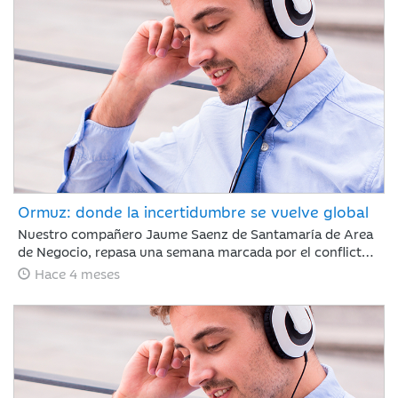
sigue marcada por la guerra de Irán.
Ormuz: donde la incertidumbre se vuelve global
Nuestro compañero Jaume Saenz de Santamaría de Area
de Negocio, repasa una semana marcada por el conflicto,
Irán ha permitido que algunos cargueros de crudo con
Hace 4 meses
bandera de China, India, Turquía o Pakistán crucen el
estrecho de Ormuz, aunque mantiene sus ataques con
drones a objetivos energéticos.