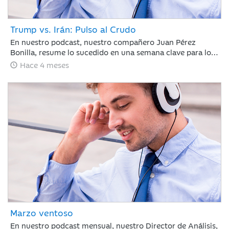
Trump vs. Irán: Pulso al Crudo
En nuestro podcast, nuestro compañero Juan Pérez
Bonilla, resume lo sucedido en una semana clave para los
mercados en la que Trump ha vuelto a retrasar el
Hace 4 meses
ultimátum a Irán, bajo la amenaza de atacar la
infraestructura energética iraní para llevar al país a la
“edad de piedra” si no se reabre el estrecho de Ormuz
antes del martes por la noche.
Marzo ventoso
En nuestro podcast mensual, nuestro Director de Análisis,