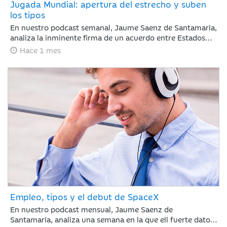
Jugada Mundial: apertura del estrecho y suben
los tipos
En nuestro podcast semanal, Jaume Saenz de Santamaría,
analiza la inminente firma de un acuerdo entre Estados
Unidos e Irán. El acuerdo reduce el riesgo geopolítico y
Hace 1 mes
mejora el tono de mercado, con la reapertura del estrecho
de Ormúz como principal catalizador, una caída del brent
hasta 82 dólares y un comportamiento positivo de la
renta variable, especialmente en Nasdaq. En este
contexto, la atención del inversor se desplaza desde
Oriente Medio hacia la política monetaria, con el BCE
ejecutando una subida de 25 puntos básicos y el foco
puesto ahora en el calendario de próximos movimientos
tanto en Europa como en Estados Unidos.
Empleo, tipos y el debut de SpaceX
En nuestro podcast mensual, Jaume Saenz de
Santamaría, analiza una semana en la que ell fuerte dato