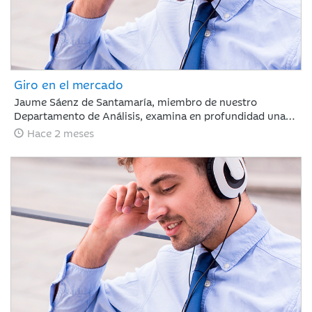
Giro en el mercado
Jaume Sáenz de Santamaría, miembro de nuestro
Departamento de Análisis, examina en profundidad una
semana compleja para los inversores. Tras un mes de
Hace 2 meses
marcada euforia, los mercados afrontan ahora una fase
de ligeras caídas y repunte de la volatilidad, un escenario
condicionado por la ausencia de avances comerciales
significativos entre EE. UU. y China, la firme postura de
Pekín respecto a Taiwán y la preocupante prolongación
del conflicto en Oriente Medio, factores que obligan a
evaluar con cautela las dinámicas macroeconómicas
globales.