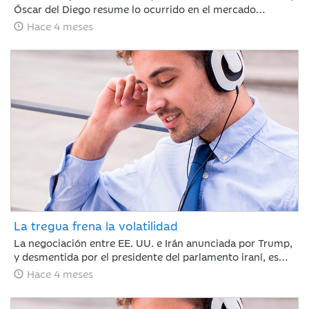
Óscar del Diego resume lo ocurrido en el mercado
financiero durante un mes, en el que el conflicto de Irán
Hace 4 meses
ha cambiado el rumbo de lo que hasta febrero era un
buen año para los mercados financieros.
La tregua frena la volatilidad
La negociación entre EE. UU. e Irán anunciada por Trump,
y desmentida por el presidente del parlamento iraní, es
suficiente para calmar a los mercados y romper la racha
Hace 4 meses
de caídas. Nuestro compañero Jaume Saenz de
Santamaría de Area de Negocio, repasa una semana que