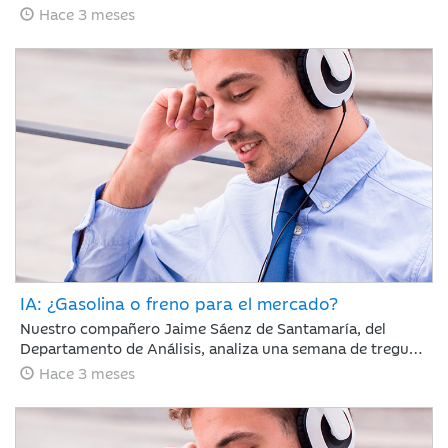
65 días con el estrecho de Ormuz cerrado y la tensión en
Hace 3 meses
vilo; sin embargo, los mercados parecen ignorar el
bloqueo, recuperando en abril gran parte del terreno
perdido en marzo.
IA: ¿Gasolina o freno para el mercado?
Nuestro compañero Jaime Sáenz de Santamaría, del
Departamento de Análisis, analiza una semana de tregua
geopolítica en la que, pese a la falta de avances en las
Hace 3 meses
negociaciones, la calma se mantiene y los resultados
empresariales retoman el protagonismo en las bolsas.