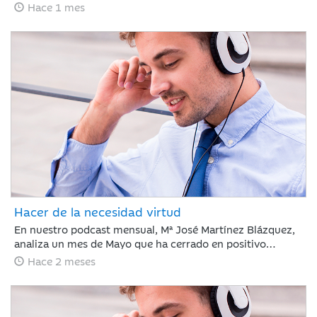
de empleo en EE. UU. ha frenado el optimismo del Nasdaq
Hace 1 mes
con caídas del 5% ante el temor a nuevas subidas de tipos
por la inflación, justo antes del debut de SpaceX. Esta
volatilidad contrasta con la estabilidad del crudo y la
rotación hacia el consumo básico, mientras los inversores
asumen un escenario de endurecimiento monetario.
Hacer de la necesidad virtud
En nuestro podcast mensual, Mª José Martínez Blázquez,
analiza un mes de Mayo que ha cerrado en positivo
impulsado por resultados corporativos y el auge global de
Hace 2 meses
la inteligencia artificial. El petróleo descendió un 19% tras
reducirse la tensión en el estrecho de Ormuz, mientras
que la renta fija mostró recuperación ante la
estabilización de la deuda pública. En este contexto, el