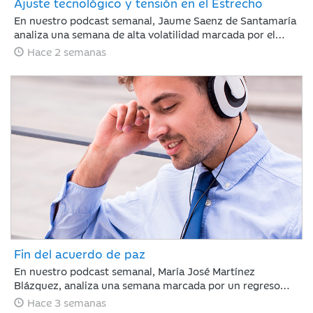
Ajuste tecnológico y tensión en el Estrecho
En nuestro podcast semanal, Jaume Saenz de Santamaría
analiza una semana de alta volatilidad marcada por el
repunte del crudo Brent cerca de los 90 dólares tras
Hace 2 semanas
tensiones en Ormuz y dudas sobre la rentabilidad de la
inteligencia artificial. A pesar de este panorama, la banca
estadounidense supera las expectativas de resultados y la
inflación en EE. UU. muestra signos de moderación.
Fin del acuerdo de paz
En nuestro podcast semanal, María José Martínez
Blázquez, analiza una semana marcada por un regreso
inesperado de la tensión geopolítica frente a la que los
Hace 3 semanas
mercados reaccionaron con relativa calma: rotación hacia