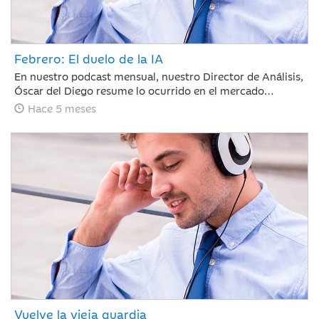
Febrero: El duelo de la IA
En nuestro podcast mensual, nuestro Director de Análisis,
Óscar del Diego resume lo ocurrido en el mercado
financiero durante un mes, en el que la IA ha centrado el
Hace 5 meses
debate, con ganadores, pero también con perdedores. La
rotación fuera de EE. UU. continúa y si te has despistado,
te la has perdido.
Vuelve la vieja guardia