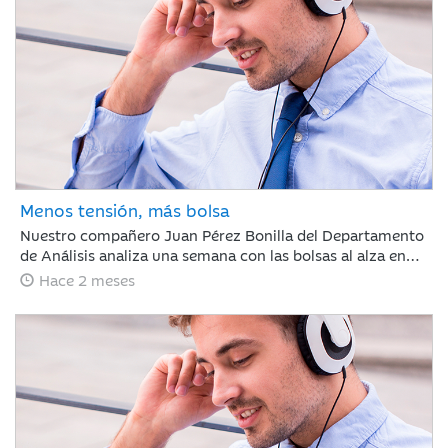
mercado demostró ser caprichoso, haciendo clave ignorar
el ruido a corto plazo.
Menos tensión, más bolsa
Nuestro compañero Juan Pérez Bonilla del Departamento
de Análisis analiza una semana con las bolsas al alza en
Europa y Japón, tras asimilar los resultados récord de
Hace 2 meses
NVIDIA. Las tensiones internacionales se alivian con el
principio de acuerdo entre EE. UU. e Irán, lo que relaja las
curvas de renta fija. Para los próximos días, el foco estará
en la evolución diplomática y los datos clave de inflación
en Europa y EE. UU.