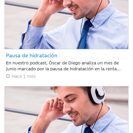
Pausa de hidratación
En nuestro podcast, Óscar de Diego analiza un mes de
junio marcado por la pausa de hidratación en la renta
variable y los avances en renta fija, clave para que Ibercaja
Hace 1 mes
Gestión cierre un primer semestre redondo con todos sus
productos en positivo. De cara al verano, el mercado
recalibrará el escenario atento a la macroeconomía y a la
próxima temporada de resultados.