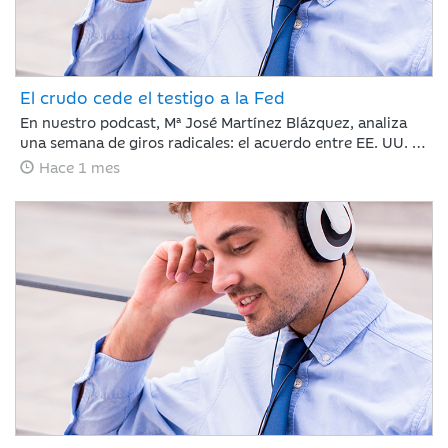
El crudo cede el testigo a la Fed
En nuestro podcast, Mª José Martínez Blázquez, analiza
una semana de giros radicales: el acuerdo entre EE. UU. e
Irán reabre el Estrecho de Ormuz y hunde el petróleo por
Hace 1 mes
debajo de los 80 dólares. Mientras tanto, Kevin Warsh
debuta en la Fed rompiendo el guion con un mensaje duro
y menos explicaciones que promete traer volatilidad.
¿Cómo reaccionan los mercados? Con subidas en Europa
y la Inteligencia Artificial imparable.