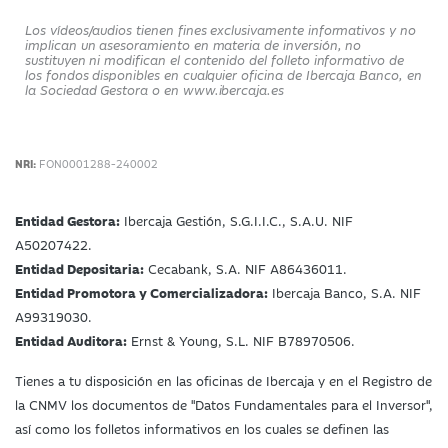
Los vídeos/audios tienen fines exclusivamente informativos y no
implican un asesoramiento en materia de inversión, no
sustituyen ni modifican el contenido del folleto informativo de
los fondos disponibles en cualquier oficina de Ibercaja Banco, en
la Sociedad Gestora o en www.ibercaja.es
NRI:
FON0001288-240002
Entidad Gestora:
Ibercaja Gestión, S.G.I.I.C., S.A.U. NIF
A50207422.
Entidad Depositaria:
Cecabank, S.A. NIF A86436011.
Entidad Promotora y Comercializadora:
Ibercaja Banco, S.A. NIF
A99319030.
Entidad Auditora:
Ernst & Young, S.L. NIF B78970506.
Tienes a tu disposición en las oficinas de Ibercaja y en el Registro de
la CNMV los documentos de "Datos Fundamentales para el Inversor",
así como los folletos informativos en los cuales se definen las