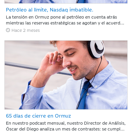
Petróleo al límite, Nasdaq imbatible.
La tensión en Ormuz pone al petróleo en cuenta atrás
mientras las reservas estratégicas se agotan y el acuerdo
con Irán se resiste. Jaime Sáenz de Santamaría, del
Hace 2 meses
Departamento de Análisis, analiza una semana marcada
por el pulso energético y la resiliencia de unas bolsas
impulsadas por los resultados tecnológicos.
65 días de cierre en Ormuz
En nuestro podcast mensual, nuestro Director de Análisis,
Óscar del Diego analiza un mes de contrastes: se cumplen