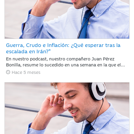
Guerra, Crudo e Inflación: ¿Qué esperar tras la
escalada en Irán?”
En nuestro podcast, nuestro compañero Juan Pérez
Bonilla, resume lo sucedido en una semana en la que el
precio del petróleo ha retrocedido con fuerza después de
Hace 5 meses
alcanzar niveles no vistos desde 2022 y las bolsas se han
dado un respiro tras encadenar sesiones con caídas
generalizadas ante la intensificación del conflicto bélico
de EE. UU. e Israel contra Irán