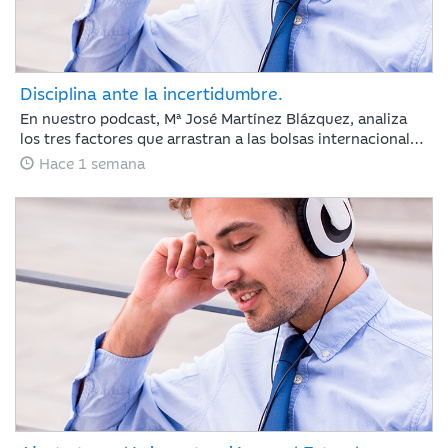
Disciplina ante la incertidumbre.
En nuestro podcast, Mª José Martínez Blázquez, analiza
los tres factores que arrastran a las bolsas internacionales
a su segunda semana de pérdidas: la escalada del
Hace 1 semana
petróleo, las tensiones geopolíticas en Oriente Medio y las
fuertes correcciones en el sector tecnológico tras los
resultados de Alphabet y Tesla. Además, revisa la postura
del BCE con los tipos en el 2,25% y las nuevas tarifas
arancelarias de EE. UU. En un entorno de tipos elevados,
los inversores cambian las reglas: ya no bastan las
promesas, ahora se exige disciplina de inversión y
generación de caja.