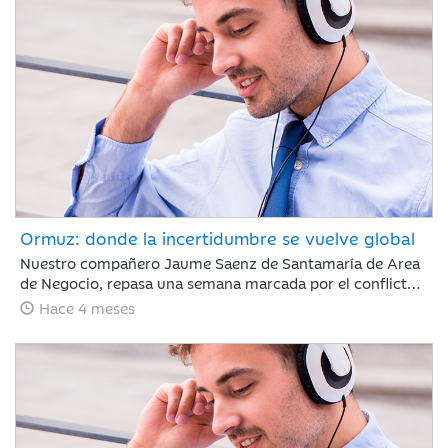
sigue marcada por la guerra de Irán.
Ormuz: donde la incertidumbre se vuelve global
Nuestro compañero Jaume Saenz de Santamaría de Area
de Negocio, repasa una semana marcada por el conflicto,
Irán ha permitido que algunos cargueros de crudo con
Hace 4 meses
bandera de China, India, Turquía o Pakistán crucen el
estrecho de Ormuz, aunque mantiene sus ataques con
drones a objetivos energéticos.