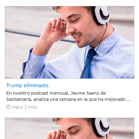
sectores defensivos en las bolsas y ligeros repuntes en
deuda pública. Las actas de la Reserva Federal reforzaron
la atención sobre la inflación, elevando ligeramente las
expectativas de tipos de interés.
Trump eliminado.
En nuestro podcast mensual, Jaume Saenz de
Santamaría, analiza una semana en la que ha mejorado el
sentimiento de mercado por la moderación de la inflación
Hace 1 mes
y la estabilización del crudo, lo que sugiere que el BCE y la
Fed mantendrán los tipos estables en julio. Europa subió
por la banca y Meta sacudió las tecnológicas con dudas
sobre la IA, mientras el mercado mira ya a los resultados
trimestrales.