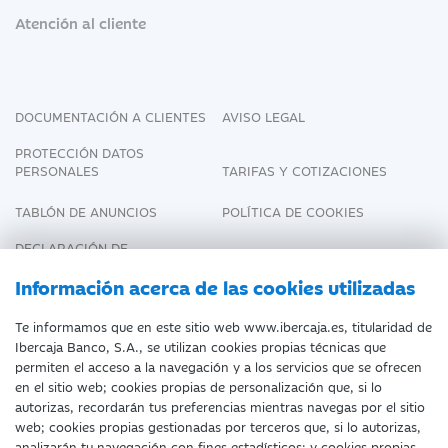
Atención al cliente
DOCUMENTACIÓN A CLIENTES
AVISO LEGAL
PROTECCIÓN DATOS
PERSONALES
TARIFAS Y COTIZACIONES
TABLÓN DE ANUNCIOS
POLÍTICA DE COOKIES
DECLARACIÓN DE
ACCESIBILIDAD
Información acerca de las cookies utilizadas
Te informamos que en este sitio web www.ibercaja.es, titularidad de
Ibercaja Banco, S.A., se utilizan cookies propias técnicas que
Fecha de Edición: 07/08/2026
permiten el acceso a la navegación y a los servicios que se ofrecen
en el sitio web; cookies propias de personalización que, si lo
©Ibercaja Banco, S.A. - IBERCAJA - NIF. A-
autorizas, recordarán tus preferencias mientras navegas por el sitio
web; cookies propias gestionadas por terceros que, si lo autorizas,
99319030 R.M. de Zaragoza (T.3865. F.1.
analizarán tu navegación con fines estadísticos; y cookies propias