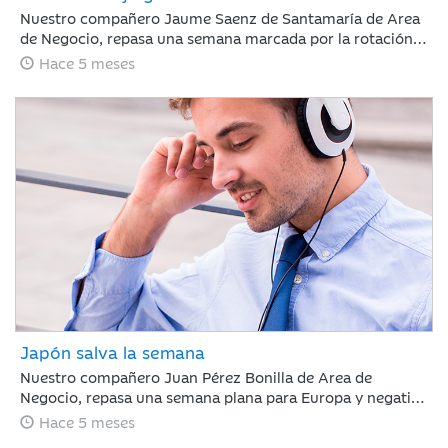
Nuestro compañero Jaume Saenz de Santamaría de Area
de Negocio, repasa una semana marcada por la rotación
sectorial. Los inversores se han centrado en vender “todo
Hace 5 meses
aquello con riesgo de ser disrumpido por la IA”, poniendo
el foco en el software, y en comprar energía,
infraestructura o compañías industriales.
Japón salva la semana
Nuestro compañero Juan Pérez Bonilla de Area de
Negocio, repasa una semana plana para Europa y negativa
para Estados Unidos, en la que la renta variable japonesa
Hace 5 meses
ha destacado, impulsada por la victoria electoral del LPD.