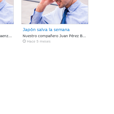
Japón salva la semana
Nuestro compañero Jaume Saenz de Santamaría de Area de Negocio, repasa una semana marcada por la rotación sectorial. Los inversores se han centrado en vender “todo aquello con riesgo de ser disrumpido por la IA”, poniendo el foco en el software, y en comprar energía, infraestructura o compañías industriales.
Nuestro compañero Juan Pérez Bonilla de Area de Negocio, repasa una semana plana para Europa y negativa para Estados Unidos, en la que la renta variable japonesa ha destacado, impulsada por la victoria electoral del LPD.
Hace 5 meses