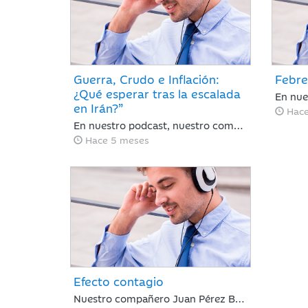
Guerra, Crudo e Inflación:
Febre
¿Qué esperar tras la escalada
en Irán?”
Hace
En nuestro podcast, nuestro compañero Juan Pérez Bonilla, resume lo sucedido en una semana en la que el precio del petróleo ha retrocedido con fuerza después de alcanzar niveles no vistos desde 2022 y las bolsas se han dado un respiro tras encadenar sesiones con caídas generalizadas ante la intensificación del conflicto bélico de EE. UU. e Israel contra Irán
Hace 5 meses
Efecto contagio
Nuestro compañero Juan Pérez Bonilla de Area de Negocio, repasa una semana en la que el mercado resiste tras estar condicionado por el 'efecto contagio' entre el oro y el bitcoin, los anuncios de fuertes incrementos en el CAPEX de IA y la nominación de Warsh a la presidencia de la Fed.