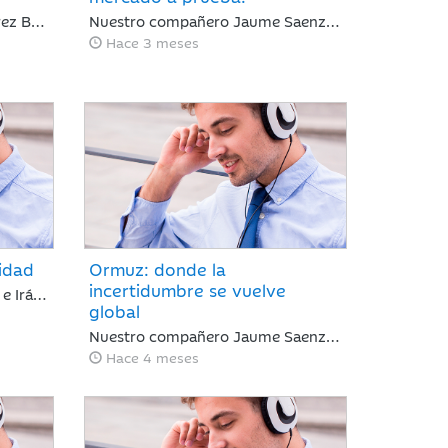
Nuestro compañero Juan Pérez Bonilla del Departamento de Análisis, repasa una semana en la que los primeros diálogos y pactos de alto al fuego han impulsado el optimismo del mercado y los índices mundiales se han acercado a niveles previos al conflicto.
Nuestro compañero Jaume Saenz de Santamaría de Area de Negocio, repasa una semana marcada por los vaivenes en las negociaciones entre Irán y EEUU, la noticia positiva es que la tregua permanece y Trump no ha reaccionado de forma abrupta como podría esperarse.
Hace 3 meses
lidad
Ormuz: donde la
incertidumbre se vuelve
La negociación entre EE. UU. e Irán anunciada por Trump, y desmentida por el presidente del parlamento iraní, es suficiente para calmar a los mercados y romper la racha de caídas. Nuestro compañero Jaume Saenz de Santamaría de Area de Negocio, repasa una semana que sigue marcada por la guerra de Irán.
global
Nuestro compañero Jaume Saenz de Santamaría de Area de Negocio, repasa una semana marcada por el conflicto, Irán ha permitido que algunos cargueros de crudo con bandera de China, India, Turquía o Pakistán crucen el estrecho de Ormuz, aunque mantiene sus ataques con drones a objetivos energéticos.
Hace 4 meses