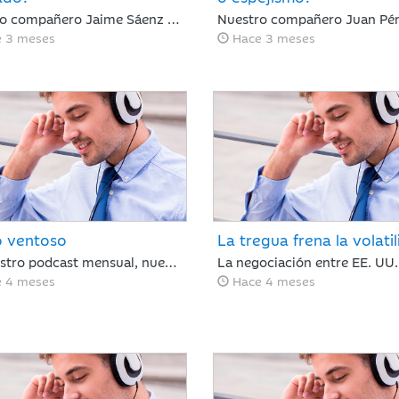
Nuestro compañero Jaime Sáenz de Santamaría, del Departamento de Análisis, analiza una semana de tregua geopolítica en la que, pese a la falta de avances en las negociaciones, la calma se mantiene y los resultados empresariales retoman el protagonismo en las bolsas.
 3 meses
Hace 3 meses
 ventoso
La tregua frena la volati
En nuestro podcast mensual, nuestro Director de Análisis, Óscar del Diego resume lo ocurrido en el mercado financiero durante un mes, en el que el conflicto de Irán ha cambiado el rumbo de lo que hasta febrero era un buen año para los mercados financieros.
 4 meses
Hace 4 meses