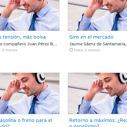
 tensión, más bolsa
Giro en el mercado
Nuestro compañero Juan Pérez Bonilla del Departamento de Análisis analiza una semana con las bolsas al alza en Europa y Japón, tras asimilar los resultados récord de NVIDIA. Las tensiones internacionales se alivian con el principio de acuerdo entre EE. UU. e Irán, lo que relaja las curvas de renta fija. Para los próximos días, el foco estará en la evolución diplomática y los datos clave de inflación en Europa y EE. UU.
 2 meses
Hace 2 meses
asolina o freno para el
Retorno a máximos: ¿Re
ado?
o espejismo?