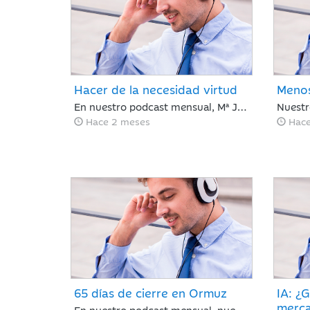
Hacer de la necesidad virtud
Menos
En nuestro podcast mensual, Mª José Martínez Blázquez, analiza un mes de Mayo que ha cerrado en positivo impulsado por resultados corporativos y el auge global de la inteligencia artificial. El petróleo descendió un 19% tras reducirse la tensión en el estrecho de Ormuz, mientras que la renta fija mostró recuperación ante la estabilización de la deuda pública. En este contexto, el mercado demostró ser caprichoso, haciendo clave ignorar el ruido a corto plazo.
Hace 2 meses
Hace
65 días de cierre en Ormuz
IA: ¿G
merc
En nuestro podcast mensual, nuestro Director de Análisis, Óscar del Diego analiza un mes de contrastes: se cumplen 65 días con el estrecho de Ormuz cerrado y la tensión en vilo; sin embargo, los mercados parecen ignorar el bloqueo, recuperando en abril gran parte del terreno perdido en marzo.