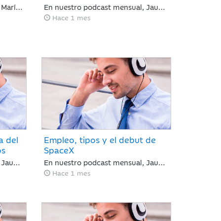
En nuestro podcast semanal, María José Martínez Blázquez, analiza una semana marcada por un regreso inesperado de la tensión geopolítica frente a la que los mercados reaccionaron con relativa calma: rotación hacia sectores defensivos en las bolsas y ligeros repuntes en deuda pública. Las actas de la Reserva Federal reforzaron la atención sobre la inflación, elevando ligeramente las expectativas de tipos de interés.
En nuestro podcast mensual, Jaume Saenz de Santamaría, analiza una semana en la que ha mejorado el sentimiento de mercado por la moderación de la inflación y la estabilización del crudo, lo que sugiere que el BCE y la Fed mantendrán los tipos estables en julio. Europa subió por la banca y Meta sacudió las tecnológicas con dudas sobre la IA, mientras el mercado mira ya a los resultados trimestrales.
Hace 1 mes
a del
Empleo, tipos y el debut de
os
SpaceX
En nuestro podcast semanal, Jaume Saenz de Santamaría, analiza la inminente firma de un acuerdo entre Estados Unidos e Irán. El acuerdo reduce el riesgo geopolítico y mejora el tono de mercado, con la reapertura del estrecho de Ormúz como principal catalizador, una caída del brent hasta 82 dólares y un comportamiento positivo de la renta variable, especialmente en Nasdaq. En este contexto, la atención del inversor se desplaza desde Oriente Medio hacia la política monetaria, con el BCE ejecutando una subida de 25 puntos básicos y el foco puesto ahora en el calendario de próximos movimientos tanto en Europa como en Estados Unidos.
En nuestro podcast mensual, Jaume Saenz de Santamaría, analiza una semana en la que ell fuerte dato de empleo en EE. UU. ha frenado el optimismo del Nasdaq con caídas del 5% ante el temor a nuevas subidas de tipos por la inflación, justo antes del debut de SpaceX. Esta volatilidad contrasta con la estabilidad del crudo y la rotación hacia el consumo básico, mientras los inversores asumen un escenario de endurecimiento monetario.
Hace 1 mes