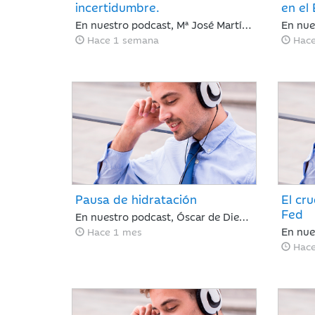
incertidumbre.
en el
En nuestro podcast, Mª José Martínez Blázquez, analiza los tres factores que arrastran a las bolsas internacionales a su segunda semana de pérdidas: la escalada del petróleo, las tensiones geopolíticas en Oriente Medio y las fuertes correcciones en el sector tecnológico tras los resultados de Alphabet y Tesla. Además, revisa la postura del BCE con los tipos en el 2,25% y las nuevas tarifas arancelarias de EE. UU. En un entorno de tipos elevados, los inversores cambian las reglas: ya no bastan las promesas, ahora se exige disciplina de inversión y generación de caja.
Hace 1 semana
Hac
Pausa de hidratación
El cru
Fed
En nuestro podcast, Óscar de Diego analiza un mes de junio marcado por la pausa de hidratación en la renta variable y los avances en renta fija, clave para que Ibercaja Gestión cierre un primer semestre redondo con todos sus productos en positivo. De cara al verano, el mercado recalibrará el escenario atento a la macroeconomía y a la próxima temporada de resultados.
Hace 1 mes
Hac