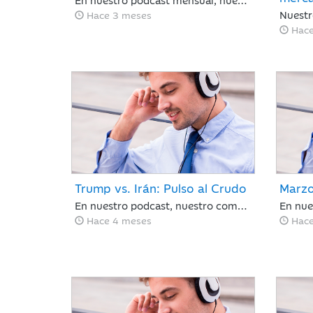
Hace 3 meses
Hace
Trump vs. Irán: Pulso al Crudo
Marzo
En nuestro podcast, nuestro compañero Juan Pérez Bonilla, resume lo sucedido en una semana clave para los mercados en la que Trump ha vuelto a retrasar el ultimátum a Irán, bajo la amenaza de atacar la infraestructura energética iraní para llevar al país a la “edad de piedra” si no se reabre el estrecho de Ormuz antes del martes por la noche.
Hace 4 meses
Hace