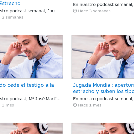
 Estrecho
En nuestro podcast semanal, Jaume Saenz de Santamaría analiza una semana de alta volatilidad marcada por el repunte del crudo Brent cerca de los 90 dólares tras tensiones en Ormuz y dudas sobre la rentabilidad de la inteligencia artificial. A pesar de este panorama, la banca estadounidense supera las expectativas de resultados y la inflación en EE. UU. muestra signos de moderación.
Hace 3 semanas
e 2 semanas
do cede el testigo a la
Jugada Mundial: apertur
estrecho y suben los tip
En nuestro podcast, Mª José Martínez Blázquez, analiza una semana de giros radicales: el acuerdo entre EE. UU. e Irán reabre el Estrecho de Ormuz y hunde el petróleo por debajo de los 80 dólares. Mientras tanto, Kevin Warsh debuta en la Fed rompiendo el guion con un mensaje duro y menos explicaciones que promete traer volatilidad. ¿Cómo reaccionan los mercados? Con subidas en Europa y la Inteligencia Artificial imparable.
e 1 mes
Hace 1 mes