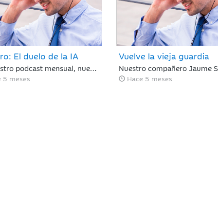
ro: El duelo de la IA
Vuelve la vieja guardia
En nuestro podcast mensual, nuestro Director de Análisis, Óscar del Diego resume lo ocurrido en el mercado financiero durante un mes, en el que la IA ha centrado el debate, con ganadores, pero también con perdedores. La rotación fuera de EE. UU. continúa y si te has despistado, te la has perdido.
 5 meses
Hace 5 meses