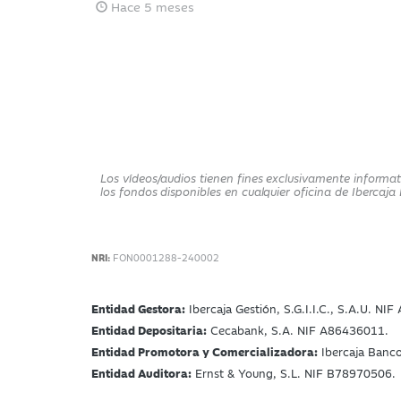
Hace 5 meses
Los vídeos/audios tienen fines exclusivamente informat
los fondos disponibles en cualquier oficina de Iberca
NRI:
FON0001288-240002
Entidad Gestora:
Ibercaja Gestión, S.G.I.I.C., S.A.U. NI
Entidad Depositaria:
Cecabank, S.A. NIF A86436011.
Entidad Promotora y Comercializadora:
Ibercaja Banc
Entidad Auditora:
Ernst & Young, S.L. NIF B78970506.