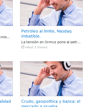
Petróleo al límite, Nasdaq
imbatible.
Jaume Sáenz de Santamaría, miembro de nuestro Departamento de Análisis, examina en profundidad una semana compleja para los inversores. Tras un mes de marcada euforia, los mercados afrontan ahora una fase de ligeras caídas y repunte de la volatilidad, un escenario condicionado por la ausencia de avances comerciales significativos entre EE. UU. y China, la firme postura de Pekín respecto a Taiwán y la preocupante prolongación del conflicto en Oriente Medio, factores que obligan a evaluar con cautela las dinámicas macroeconómicas globales.
La tensión en Ormuz pone al petróleo en cuenta atrás mientras las reservas estratégicas se agotan y el acuerdo con Irán se resiste. Jaime Sáenz de Santamaría, del Departamento de Análisis, analiza una semana marcada por el pulso energético y la resiliencia de unas bolsas impulsadas por los resultados tecnológicos.
Hace 2 meses
alidad
Crudo, geopolítica y banca: el
mercado a prueba.