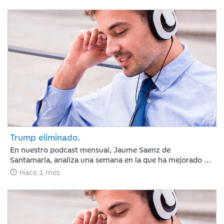
sectores defensivos en las bolsas y ligeros repuntes en
deuda pública. Las actas de la Reserva Federal reforzaron
la atención sobre la inflación, elevando ligeramente las
expectativas de tipos de interés.
Trump eliminado.
En nuestro podcast mensual, Jaume Saenz de
Santamaría, analiza una semana en la que ha mejorado el
sentimiento de mercado por la moderación de la inflación
Hace 1 mes
y la estabilización del crudo, lo que sugiere que el BCE y la
Fed mantendrán los tipos estables en julio. Europa subió
por la banca y Meta sacudió las tecnológicas con dudas
sobre la IA, mientras el mercado mira ya a los resultados
trimestrales.