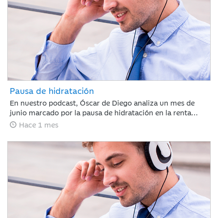
Pausa de hidratación
En nuestro podcast, Óscar de Diego analiza un mes de
junio marcado por la pausa de hidratación en la renta
variable y los avances en renta fija, clave para que Ibercaja
Hace 1 mes
Gestión cierre un primer semestre redondo con todos sus
productos en positivo. De cara al verano, el mercado
recalibrará el escenario atento a la macroeconomía y a la
próxima temporada de resultados.