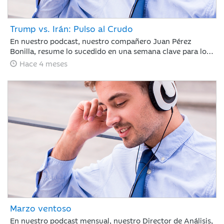
Trump vs. Irán: Pulso al Crudo
En nuestro podcast, nuestro compañero Juan Pérez
Bonilla, resume lo sucedido en una semana clave para los
mercados en la que Trump ha vuelto a retrasar el
Hace 4 meses
ultimátum a Irán, bajo la amenaza de atacar la
infraestructura energética iraní para llevar al país a la
“edad de piedra” si no se reabre el estrecho de Ormuz
antes del martes por la noche.
Marzo ventoso
En nuestro podcast mensual, nuestro Director de Análisis,