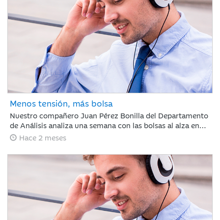
mercado demostró ser caprichoso, haciendo clave ignorar
el ruido a corto plazo.
Menos tensión, más bolsa
Nuestro compañero Juan Pérez Bonilla del Departamento
de Análisis analiza una semana con las bolsas al alza en
Europa y Japón, tras asimilar los resultados récord de
Hace 2 meses
NVIDIA. Las tensiones internacionales se alivian con el
principio de acuerdo entre EE. UU. e Irán, lo que relaja las
curvas de renta fija. Para los próximos días, el foco estará
en la evolución diplomática y los datos clave de inflación
en Europa y EE. UU.