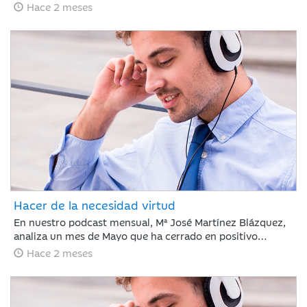
de empleo en EE. UU. ha frenado el optimismo del Nasdaq
Hace 2 meses
con caídas del 5% ante el temor a nuevas subidas de tipos
por la inflación, justo antes del debut de SpaceX. Esta
volatilidad contrasta con la estabilidad del crudo y la
rotación hacia el consumo básico, mientras los inversores
asumen un escenario de endurecimiento monetario.
Hacer de la necesidad virtud
En nuestro podcast mensual, Mª José Martínez Blázquez,
analiza un mes de Mayo que ha cerrado en positivo
impulsado por resultados corporativos y el auge global de
Hace 2 meses
la inteligencia artificial. El petróleo descendió un 19% tras
reducirse la tensión en el estrecho de Ormuz, mientras
que la renta fija mostró recuperación ante la
estabilización de la deuda pública. En este contexto, el