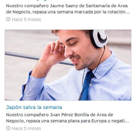
Nuestro compañero Jaume Saenz de Santamaría de Area
de Negocio, repasa una semana marcada por la rotación
sectorial. Los inversores se han centrado en vender “todo
Hace 5 meses
aquello con riesgo de ser disrumpido por la IA”, poniendo
el foco en el software, y en comprar energía,
infraestructura o compañías industriales.
Japón salva la semana
Nuestro compañero Juan Pérez Bonilla de Area de
Negocio, repasa una semana plana para Europa y negativa
para Estados Unidos, en la que la renta variable japonesa
Hace 5 meses
ha destacado, impulsada por la victoria electoral del LPD.