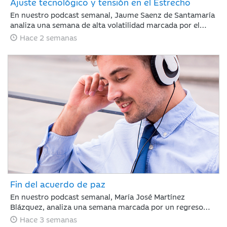
Ajuste tecnológico y tensión en el Estrecho
En nuestro podcast semanal, Jaume Saenz de Santamaría
analiza una semana de alta volatilidad marcada por el
repunte del crudo Brent cerca de los 90 dólares tras
Hace 2 semanas
tensiones en Ormuz y dudas sobre la rentabilidad de la
inteligencia artificial. A pesar de este panorama, la banca
estadounidense supera las expectativas de resultados y la
inflación en EE. UU. muestra signos de moderación.
Fin del acuerdo de paz
En nuestro podcast semanal, María José Martínez
Blázquez, analiza una semana marcada por un regreso
inesperado de la tensión geopolítica frente a la que los
Hace 3 semanas
mercados reaccionaron con relativa calma: rotación hacia