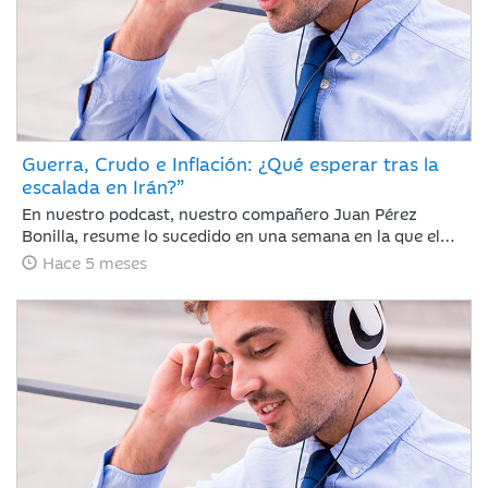
Guerra, Crudo e Inflación: ¿Qué esperar tras la
escalada en Irán?”
En nuestro podcast, nuestro compañero Juan Pérez
Bonilla, resume lo sucedido en una semana en la que el
precio del petróleo ha retrocedido con fuerza después de
Hace 5 meses
alcanzar niveles no vistos desde 2022 y las bolsas se han
dado un respiro tras encadenar sesiones con caídas
generalizadas ante la intensificación del conflicto bélico
de EE. UU. e Israel contra Irán