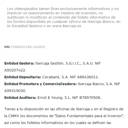
Los vídeos/audios tienen fines exclusivamente informativos y no
implican un asesoramiento en materia de inversión, no
sustituyen ni modifican el contenido del folleto informativo de
los fondos disponibles en cualquier oficina de Ibercaja Banco, en
la Sociedad Gestora o en www.ibercaja.es
NRI:
FON0001288-240002
Entidad Gestora:
Ibercaja Gestión, S.G.I.I.C., S.A.U. NIF
A50207422.
Entidad Depositaria:
Cecabank, S.A. NIF A86436011.
Entidad Promotora y Comercializadora:
Ibercaja Banco, S.A. NIF
A99319030.
Entidad Auditora:
Ernst & Young, S.L. NIF B78970506.
Tienes a tu disposición en las oficinas de Ibercaja y en el Registro de
la CNMV los documentos de "Datos Fundamentales para el Inversor",
así como los folletos informativos en los cuales se definen las