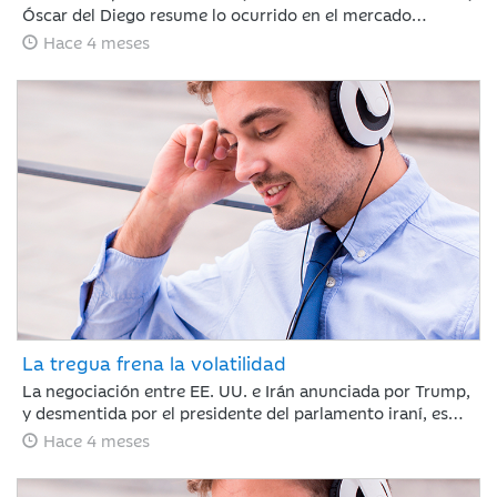
Óscar del Diego resume lo ocurrido en el mercado
financiero durante un mes, en el que el conflicto de Irán
Hace 4 meses
ha cambiado el rumbo de lo que hasta febrero era un
buen año para los mercados financieros.
La tregua frena la volatilidad
La negociación entre EE. UU. e Irán anunciada por Trump,
y desmentida por el presidente del parlamento iraní, es
suficiente para calmar a los mercados y romper la racha
Hace 4 meses
de caídas. Nuestro compañero Jaume Saenz de
Santamaría de Area de Negocio, repasa una semana que