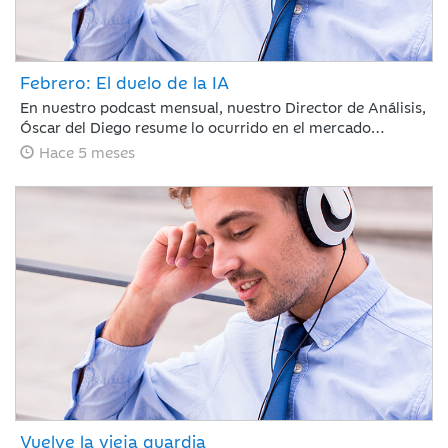
Febrero: El duelo de la IA
En nuestro podcast mensual, nuestro Director de Análisis,
Óscar del Diego resume lo ocurrido en el mercado
financiero durante un mes, en el que la IA ha centrado el
Hace 5 meses
debate, con ganadores, pero también con perdedores. La
rotación fuera de EE. UU. continúa y si te has despistado,
te la has perdido.
Vuelve la vieja guardia