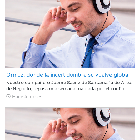
sigue marcada por la guerra de Irán.
Ormuz: donde la incertidumbre se vuelve global
Nuestro compañero Jaume Saenz de Santamaría de Area
de Negocio, repasa una semana marcada por el conflicto,
Irán ha permitido que algunos cargueros de crudo con
Hace 4 meses
bandera de China, India, Turquía o Pakistán crucen el
estrecho de Ormuz, aunque mantiene sus ataques con
drones a objetivos energéticos.