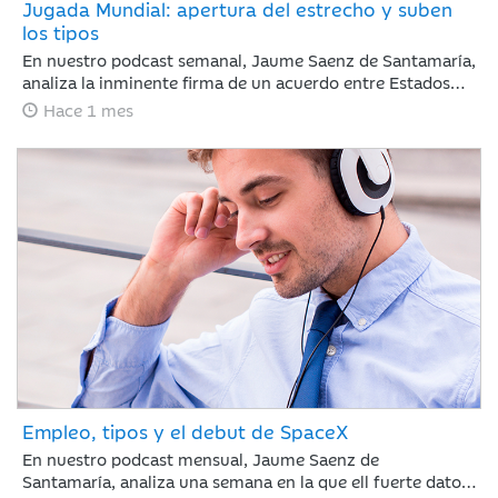
Jugada Mundial: apertura del estrecho y suben
los tipos
En nuestro podcast semanal, Jaume Saenz de Santamaría,
analiza la inminente firma de un acuerdo entre Estados
Unidos e Irán. El acuerdo reduce el riesgo geopolítico y
Hace 1 mes
mejora el tono de mercado, con la reapertura del estrecho
de Ormúz como principal catalizador, una caída del brent
hasta 82 dólares y un comportamiento positivo de la
renta variable, especialmente en Nasdaq. En este
contexto, la atención del inversor se desplaza desde
Oriente Medio hacia la política monetaria, con el BCE
ejecutando una subida de 25 puntos básicos y el foco
puesto ahora en el calendario de próximos movimientos
tanto en Europa como en Estados Unidos.
Empleo, tipos y el debut de SpaceX
En nuestro podcast mensual, Jaume Saenz de
Santamaría, analiza una semana en la que ell fuerte dato