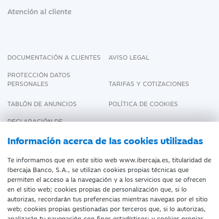
Atención al cliente
DOCUMENTACIÓN A CLIENTES
AVISO LEGAL
PROTECCIÓN DATOS
PERSONALES
TARIFAS Y COTIZACIONES
TABLÓN DE ANUNCIOS
POLÍTICA DE COOKIES
DECLARACIÓN DE
ACCESIBILIDAD
Información acerca de las cookies utilizadas
Te informamos que en este sitio web www.ibercaja.es, titularidad de
Ibercaja Banco, S.A., se utilizan cookies propias técnicas que
Fecha de Edición: 09/08/2026
permiten el acceso a la navegación y a los servicios que se ofrecen
en el sitio web; cookies propias de personalización que, si lo
©Ibercaja Banco, S.A. - IBERCAJA - NIF. A-
autorizas, recordarán tus preferencias mientras navegas por el sitio
web; cookies propias gestionadas por terceros que, si lo autorizas,
99319030 R.M. de Zaragoza (T.3865. F.1.
analizarán tu navegación con fines estadísticos; y cookies propias