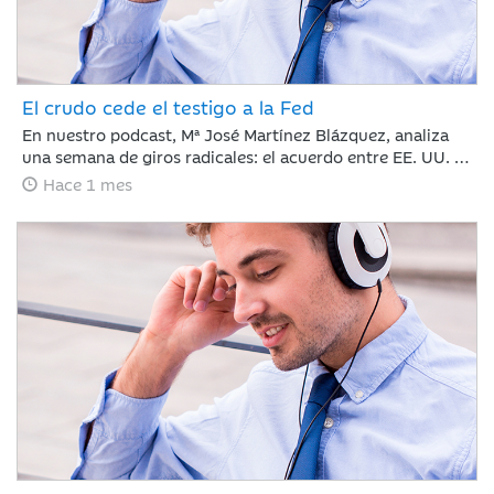
El crudo cede el testigo a la Fed
En nuestro podcast, Mª José Martínez Blázquez, analiza
una semana de giros radicales: el acuerdo entre EE. UU. e
Irán reabre el Estrecho de Ormuz y hunde el petróleo por
Hace 1 mes
debajo de los 80 dólares. Mientras tanto, Kevin Warsh
debuta en la Fed rompiendo el guion con un mensaje duro
y menos explicaciones que promete traer volatilidad.
¿Cómo reaccionan los mercados? Con subidas en Europa
y la Inteligencia Artificial imparable.