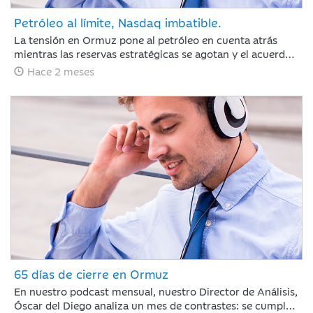
Petróleo al límite, Nasdaq imbatible.
La tensión en Ormuz pone al petróleo en cuenta atrás
mientras las reservas estratégicas se agotan y el acuerdo
con Irán se resiste. Jaime Sáenz de Santamaría, del
Hace 2 meses
Departamento de Análisis, analiza una semana marcada
por el pulso energético y la resiliencia de unas bolsas
impulsadas por los resultados tecnológicos.
65 días de cierre en Ormuz
En nuestro podcast mensual, nuestro Director de Análisis,
Óscar del Diego analiza un mes de contrastes: se cumplen