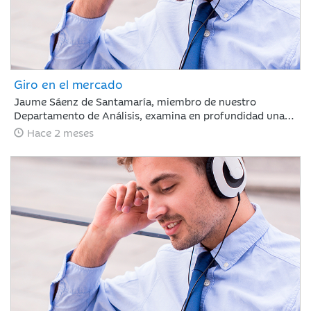
Giro en el mercado
Jaume Sáenz de Santamaría, miembro de nuestro
Departamento de Análisis, examina en profundidad una
semana compleja para los inversores. Tras un mes de
Hace 2 meses
marcada euforia, los mercados afrontan ahora una fase
de ligeras caídas y repunte de la volatilidad, un escenario
condicionado por la ausencia de avances comerciales
significativos entre EE. UU. y China, la firme postura de
Pekín respecto a Taiwán y la preocupante prolongación
del conflicto en Oriente Medio, factores que obligan a
evaluar con cautela las dinámicas macroeconómicas
globales.