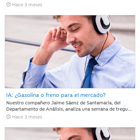
65 días con el estrecho de Ormuz cerrado y la tensión en
Hace 3 meses
vilo; sin embargo, los mercados parecen ignorar el
bloqueo, recuperando en abril gran parte del terreno
perdido en marzo.
IA: ¿Gasolina o freno para el mercado?
Nuestro compañero Jaime Sáenz de Santamaría, del
Departamento de Análisis, analiza una semana de tregua
geopolítica en la que, pese a la falta de avances en las
Hace 3 meses
negociaciones, la calma se mantiene y los resultados
empresariales retoman el protagonismo en las bolsas.