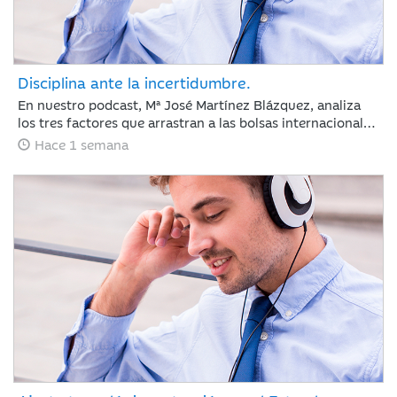
Disciplina ante la incertidumbre.
En nuestro podcast, Mª José Martínez Blázquez, analiza
los tres factores que arrastran a las bolsas internacionales
a su segunda semana de pérdidas: la escalada del
Hace 1 semana
petróleo, las tensiones geopolíticas en Oriente Medio y las
fuertes correcciones en el sector tecnológico tras los
resultados de Alphabet y Tesla. Además, revisa la postura
del BCE con los tipos en el 2,25% y las nuevas tarifas
arancelarias de EE. UU. En un entorno de tipos elevados,
los inversores cambian las reglas: ya no bastan las
promesas, ahora se exige disciplina de inversión y
generación de caja.