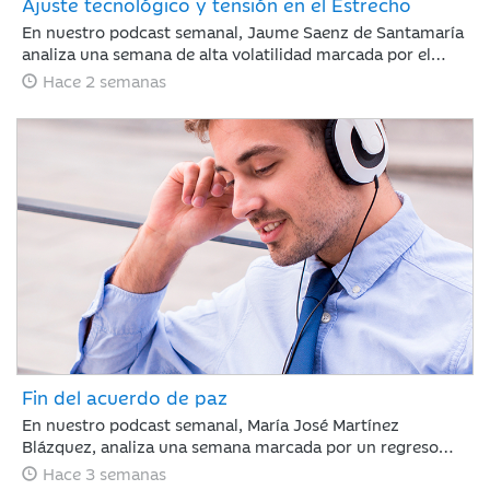
Ajuste tecnológico y tensión en el Estrecho
En nuestro podcast semanal, Jaume Saenz de Santamaría
analiza una semana de alta volatilidad marcada por el
repunte del crudo Brent cerca de los 90 dólares tras
Hace 2 semanas
tensiones en Ormuz y dudas sobre la rentabilidad de la
inteligencia artificial. A pesar de este panorama, la banca
estadounidense supera las expectativas de resultados y la
inflación en EE. UU. muestra signos de moderación.
Fin del acuerdo de paz
En nuestro podcast semanal, María José Martínez
Blázquez, analiza una semana marcada por un regreso
inesperado de la tensión geopolítica frente a la que los
Hace 3 semanas
mercados reaccionaron con relativa calma: rotación hacia