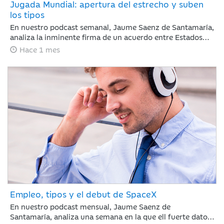
Jugada Mundial: apertura del estrecho y suben
los tipos
En nuestro podcast semanal, Jaume Saenz de Santamaría,
analiza la inminente firma de un acuerdo entre Estados
Unidos e Irán. El acuerdo reduce el riesgo geopolítico y
Hace 1 mes
mejora el tono de mercado, con la reapertura del estrecho
de Ormúz como principal catalizador, una caída del brent
hasta 82 dólares y un comportamiento positivo de la
renta variable, especialmente en Nasdaq. En este
contexto, la atención del inversor se desplaza desde
Oriente Medio hacia la política monetaria, con el BCE
ejecutando una subida de 25 puntos básicos y el foco
puesto ahora en el calendario de próximos movimientos
tanto en Europa como en Estados Unidos.
Empleo, tipos y el debut de SpaceX
En nuestro podcast mensual, Jaume Saenz de
Santamaría, analiza una semana en la que ell fuerte dato