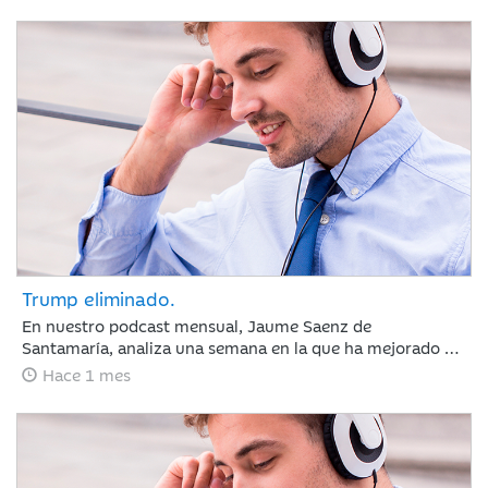
sectores defensivos en las bolsas y ligeros repuntes en
deuda pública. Las actas de la Reserva Federal reforzaron
la atención sobre la inflación, elevando ligeramente las
expectativas de tipos de interés.
Trump eliminado.
En nuestro podcast mensual, Jaume Saenz de
Santamaría, analiza una semana en la que ha mejorado el
sentimiento de mercado por la moderación de la inflación
Hace 1 mes
y la estabilización del crudo, lo que sugiere que el BCE y la
Fed mantendrán los tipos estables en julio. Europa subió
por la banca y Meta sacudió las tecnológicas con dudas
sobre la IA, mientras el mercado mira ya a los resultados
trimestrales.