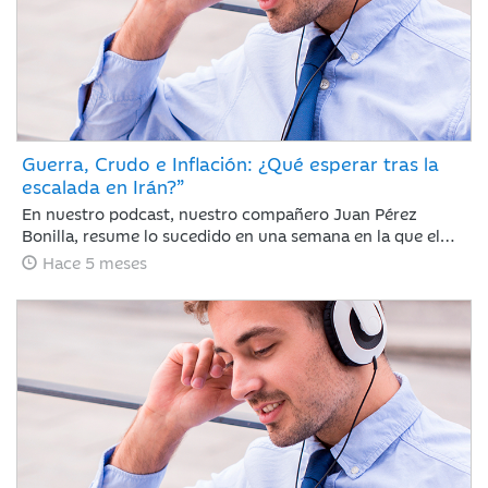
Guerra, Crudo e Inflación: ¿Qué esperar tras la
escalada en Irán?”
En nuestro podcast, nuestro compañero Juan Pérez
Bonilla, resume lo sucedido en una semana en la que el
precio del petróleo ha retrocedido con fuerza después de
Hace 5 meses
alcanzar niveles no vistos desde 2022 y las bolsas se han
dado un respiro tras encadenar sesiones con caídas
generalizadas ante la intensificación del conflicto bélico
de EE. UU. e Israel contra Irán