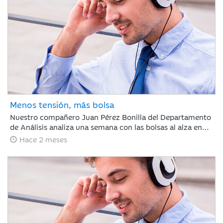
mercado demostró ser caprichoso, haciendo clave ignorar
el ruido a corto plazo.
Menos tensión, más bolsa
Nuestro compañero Juan Pérez Bonilla del Departamento
de Análisis analiza una semana con las bolsas al alza en
Europa y Japón, tras asimilar los resultados récord de
Hace 2 meses
NVIDIA. Las tensiones internacionales se alivian con el
principio de acuerdo entre EE. UU. e Irán, lo que relaja las
curvas de renta fija. Para los próximos días, el foco estará
en la evolución diplomática y los datos clave de inflación
en Europa y EE. UU.