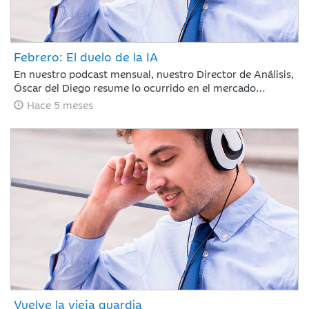
Febrero: El duelo de la IA
En nuestro podcast mensual, nuestro Director de Análisis,
Óscar del Diego resume lo ocurrido en el mercado
financiero durante un mes, en el que la IA ha centrado el
Hace 5 meses
debate, con ganadores, pero también con perdedores. La
rotación fuera de EE. UU. continúa y si te has despistado,
te la has perdido.
Vuelve la vieja guardia