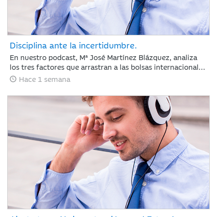
Disciplina ante la incertidumbre.
En nuestro podcast, Mª José Martínez Blázquez, analiza
los tres factores que arrastran a las bolsas internacionales
a su segunda semana de pérdidas: la escalada del
Hace 1 semana
petróleo, las tensiones geopolíticas en Oriente Medio y las
fuertes correcciones en el sector tecnológico tras los
resultados de Alphabet y Tesla. Además, revisa la postura
del BCE con los tipos en el 2,25% y las nuevas tarifas
arancelarias de EE. UU. En un entorno de tipos elevados,
los inversores cambian las reglas: ya no bastan las
promesas, ahora se exige disciplina de inversión y
generación de caja.