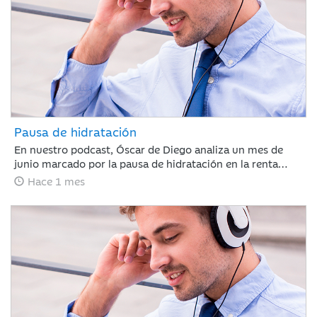
Pausa de hidratación
En nuestro podcast, Óscar de Diego analiza un mes de
junio marcado por la pausa de hidratación en la renta
variable y los avances en renta fija, clave para que Ibercaja
Hace 1 mes
Gestión cierre un primer semestre redondo con todos sus
productos en positivo. De cara al verano, el mercado
recalibrará el escenario atento a la macroeconomía y a la
próxima temporada de resultados.