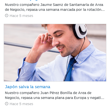
Nuestro compañero Jaume Saenz de Santamaría de Area
de Negocio, repasa una semana marcada por la rotación
sectorial. Los inversores se han centrado en vender “todo
Hace 5 meses
aquello con riesgo de ser disrumpido por la IA”, poniendo
el foco en el software, y en comprar energía,
infraestructura o compañías industriales.
Japón salva la semana
Nuestro compañero Juan Pérez Bonilla de Area de
Negocio, repasa una semana plana para Europa y negativa
para Estados Unidos, en la que la renta variable japonesa
Hace 5 meses
ha destacado, impulsada por la victoria electoral del LPD.