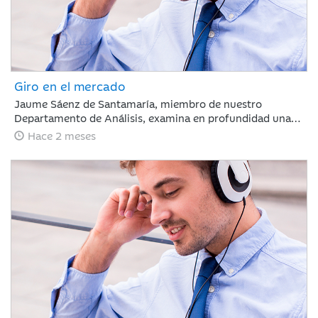
Giro en el mercado
Jaume Sáenz de Santamaría, miembro de nuestro
Departamento de Análisis, examina en profundidad una
semana compleja para los inversores. Tras un mes de
Hace 2 meses
marcada euforia, los mercados afrontan ahora una fase
de ligeras caídas y repunte de la volatilidad, un escenario
condicionado por la ausencia de avances comerciales
significativos entre EE. UU. y China, la firme postura de
Pekín respecto a Taiwán y la preocupante prolongación
del conflicto en Oriente Medio, factores que obligan a
evaluar con cautela las dinámicas macroeconómicas
globales.