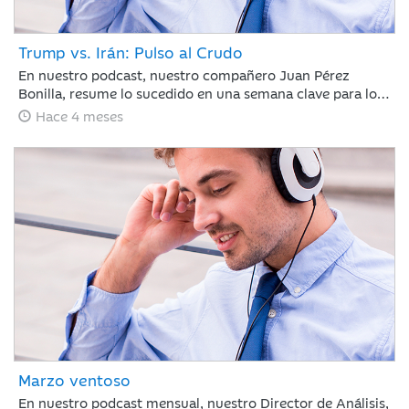
Trump vs. Irán: Pulso al Crudo
En nuestro podcast, nuestro compañero Juan Pérez
Bonilla, resume lo sucedido en una semana clave para los
mercados en la que Trump ha vuelto a retrasar el
Hace 4 meses
ultimátum a Irán, bajo la amenaza de atacar la
infraestructura energética iraní para llevar al país a la
“edad de piedra” si no se reabre el estrecho de Ormuz
antes del martes por la noche.
Marzo ventoso
En nuestro podcast mensual, nuestro Director de Análisis,