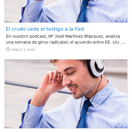
El crudo cede el testigo a la Fed
En nuestro podcast, Mª José Martínez Blázquez, analiza
una semana de giros radicales: el acuerdo entre EE. UU. e
Irán reabre el Estrecho de Ormuz y hunde el petróleo por
Hace 1 mes
debajo de los 80 dólares. Mientras tanto, Kevin Warsh
debuta en la Fed rompiendo el guion con un mensaje duro
y menos explicaciones que promete traer volatilidad.
¿Cómo reaccionan los mercados? Con subidas en Europa
y la Inteligencia Artificial imparable.