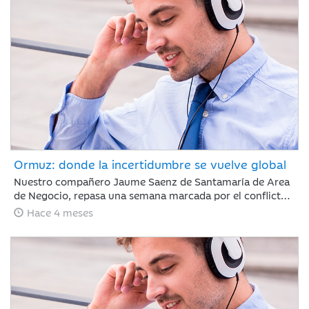
sigue marcada por la guerra de Irán.
Ormuz: donde la incertidumbre se vuelve global
Nuestro compañero Jaume Saenz de Santamaría de Area
de Negocio, repasa una semana marcada por el conflicto,
Irán ha permitido que algunos cargueros de crudo con
Hace 4 meses
bandera de China, India, Turquía o Pakistán crucen el
estrecho de Ormuz, aunque mantiene sus ataques con
drones a objetivos energéticos.