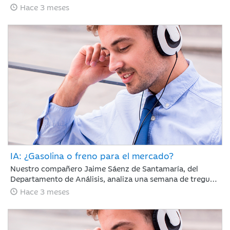
65 días con el estrecho de Ormuz cerrado y la tensión en
Hace 3 meses
vilo; sin embargo, los mercados parecen ignorar el
bloqueo, recuperando en abril gran parte del terreno
perdido en marzo.
IA: ¿Gasolina o freno para el mercado?
Nuestro compañero Jaime Sáenz de Santamaría, del
Departamento de Análisis, analiza una semana de tregua
geopolítica en la que, pese a la falta de avances en las
Hace 3 meses
negociaciones, la calma se mantiene y los resultados
empresariales retoman el protagonismo en las bolsas.