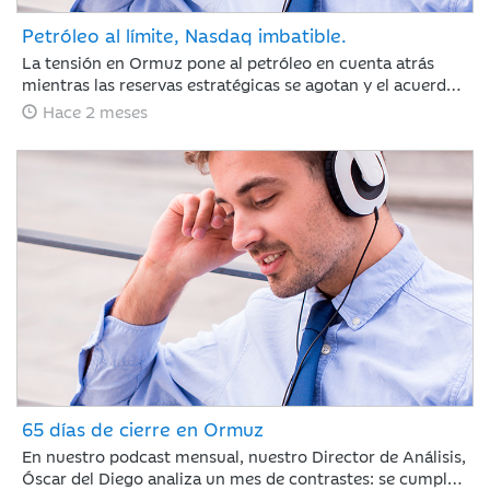
Petróleo al límite, Nasdaq imbatible.
La tensión en Ormuz pone al petróleo en cuenta atrás
mientras las reservas estratégicas se agotan y el acuerdo
con Irán se resiste. Jaime Sáenz de Santamaría, del
Hace 2 meses
Departamento de Análisis, analiza una semana marcada
por el pulso energético y la resiliencia de unas bolsas
impulsadas por los resultados tecnológicos.
65 días de cierre en Ormuz
En nuestro podcast mensual, nuestro Director de Análisis,
Óscar del Diego analiza un mes de contrastes: se cumplen