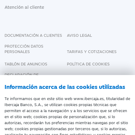
Atención al cliente
DOCUMENTACIÓN A CLIENTES
AVISO LEGAL
PROTECCIÓN DATOS
PERSONALES
TARIFAS Y COTIZACIONES
TABLÓN DE ANUNCIOS
POLÍTICA DE COOKIES
DECLARACIÓN DE
ACCESIBILIDAD
Información acerca de las cookies utilizadas
Te informamos que en este sitio web www.ibercaja.es, titularidad de
Ibercaja Banco, S.A., se utilizan cookies propias técnicas que
Fecha de Edición: 08/08/2026
permiten el acceso a la navegación y a los servicios que se ofrecen
en el sitio web; cookies propias de personalización que, si lo
©Ibercaja Banco, S.A. - IBERCAJA - NIF. A-
autorizas, recordarán tus preferencias mientras navegas por el sitio
web; cookies propias gestionadas por terceros que, si lo autorizas,
99319030 R.M. de Zaragoza (T.3865. F.1.
analizarán tu navegación con fines estadísticos; y cookies propias