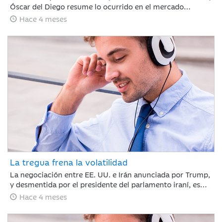
Óscar del Diego resume lo ocurrido en el mercado
financiero durante un mes, en el que el conflicto de Irán
Hace 4 meses
ha cambiado el rumbo de lo que hasta febrero era un
buen año para los mercados financieros.
La tregua frena la volatilidad
La negociación entre EE. UU. e Irán anunciada por Trump,
y desmentida por el presidente del parlamento iraní, es
suficiente para calmar a los mercados y romper la racha
Hace 4 meses
de caídas. Nuestro compañero Jaume Saenz de
Santamaría de Area de Negocio, repasa una semana que