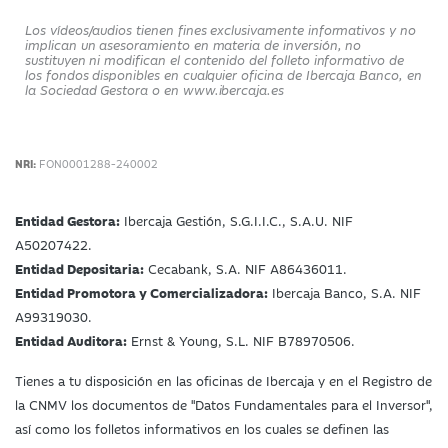
Los vídeos/audios tienen fines exclusivamente informativos y no
implican un asesoramiento en materia de inversión, no
sustituyen ni modifican el contenido del folleto informativo de
los fondos disponibles en cualquier oficina de Ibercaja Banco, en
la Sociedad Gestora o en www.ibercaja.es
NRI:
FON0001288-240002
Entidad Gestora:
Ibercaja Gestión, S.G.I.I.C., S.A.U. NIF
A50207422.
Entidad Depositaria:
Cecabank, S.A. NIF A86436011.
Entidad Promotora y Comercializadora:
Ibercaja Banco, S.A. NIF
A99319030.
Entidad Auditora:
Ernst & Young, S.L. NIF B78970506.
Tienes a tu disposición en las oficinas de Ibercaja y en el Registro de
la CNMV los documentos de "Datos Fundamentales para el Inversor",
así como los folletos informativos en los cuales se definen las