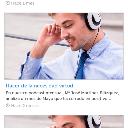
de empleo en EE. UU. ha frenado el optimismo del Nasdaq
Hace 1 mes
con caídas del 5% ante el temor a nuevas subidas de tipos
por la inflación, justo antes del debut de SpaceX. Esta
volatilidad contrasta con la estabilidad del crudo y la
rotación hacia el consumo básico, mientras los inversores
asumen un escenario de endurecimiento monetario.
Hacer de la necesidad virtud
En nuestro podcast mensual, Mª José Martínez Blázquez,
analiza un mes de Mayo que ha cerrado en positivo
impulsado por resultados corporativos y el auge global de
Hace 2 meses
la inteligencia artificial. El petróleo descendió un 19% tras
reducirse la tensión en el estrecho de Ormuz, mientras
que la renta fija mostró recuperación ante la
estabilización de la deuda pública. En este contexto, el